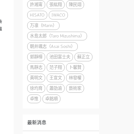
許湘甯
張紘翔
陳民翊
HISATO
IWACO
柴
万凛（Marin）
溫
水島太郎（Taro Mizushima）
朝井颯志（Asai Soshi）
郭靜樺
池田富士夫
蘇正立
馬靜志
范子翔
卜馨賢
黃明文
王宣文
林發權
徐均育
蕭劭渝
藝術家
卓惟
卓銘順
最新消息