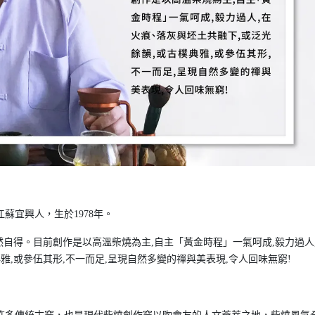
蘇宜興人，生於1978年。
然自得。目前創作是以高溫柴燒為主,自主「黃金時程」一氣呵成,毅力過人
雅,或參伍其形,不一而足,呈現自然多變的禪與美表現,令人回味無窮!