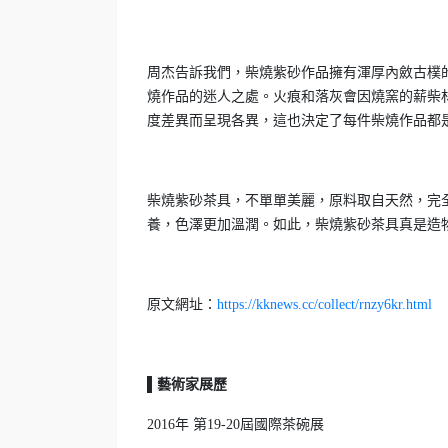
周杰告訴我們，柴燒紫砂作品擁有渾厚內斂古樸
燒作品的迷人之處。火痕和落灰會因燒窯的薪柴
度差異而呈現各異，這也決定了每件柴燒作品都
柴燒紫砂茶具，不單單美麗，原料取自天然，完
養，色澤更加溫潤。如此，柴燒紫砂茶具真是造
原文網址：
https://kknews.cc/collect/rnzy6kr.html
▌藝術家展歷
2016年 第19-20屆國際茶碗展