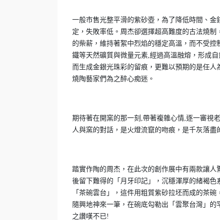
一般市售光整平滑的紫砂壺，為了降低時間、金
定，失敗率低。周杰卻選擇超高難度的古法燒制
的柴薪，維持著絮中烈焰的穩定高溫，而不受控
鐵等天然礦質與微量元素,經過高溫融熔，形成自
而生成金銀光珠彩的留痕，更難以預期的是任人
燒陶藝家們為之醉心痴迷。
期待著在開窯的那一刻,帶著複雜心情,逐一審視
人與窯的對話，是火燈流竄的吻痕，是千灰落盡
踏實作陶的周杰，在此次的創作展中有兩款讓人
後留下難得的「月牙印記」，沉穩渾厚的緒褐色
「茶碗雲台」，這件用粗質紫砂拉坯而成的茶碗，
隨興地神來一筆，在碗底勾勒出「雲聚台灣」的
之讚嘆不已!