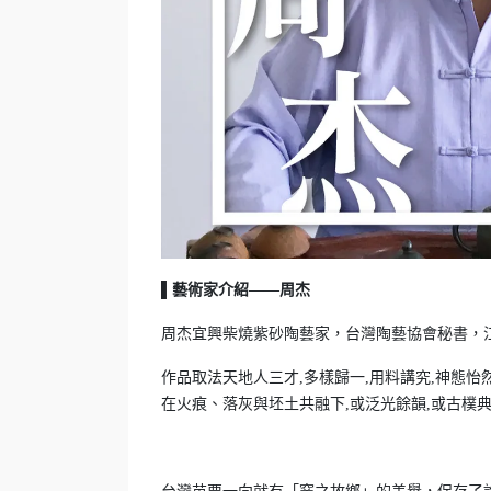
▌藝術家介紹——周杰
周杰宜興柴燒紫砂陶藝家，台灣陶藝協會秘書，江
作品取法天地人三才,多樣歸一,用料講究,神態怡
在火痕、落灰與坯土共融下,或泛光餘韻,或古樸典