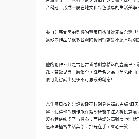
台灣苗粟一向就有「窯之故鄉」的美譽，保存了
合稱冠，形成一股在地文化特色濃厚的生活美學
來自江蘇宜興的柴燒陶藝家周杰師從素有台灣「
紫砂壺作品令很多台灣陶藝同行讚譽不絕。特別
他的創作不只是古色古香或創意精湛的壺而已，
匙、茶罐兒等一應俱全，識者名之為「品茗組曲
限可能嘗試出更多不可思議的創意!
為什麼周杰的柴燒紫砂壺特別具有禪心古韻?原因
響，使得他的創作能在紫砂研製中注入禪佛意境
沒有世俗味多了古樸心；而柴燒的高難度也造就
這趣味極富生活美學，把玩在手，會心一笑。