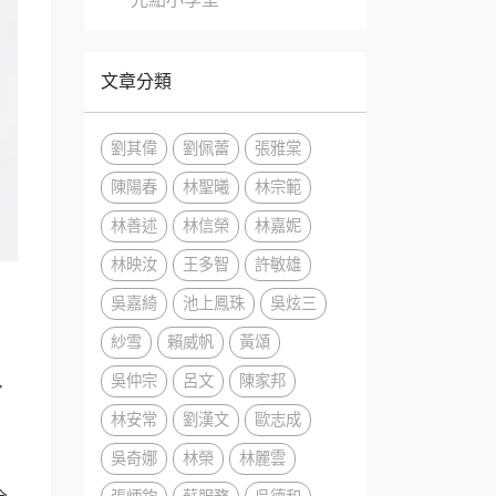
文章分類
劉其偉
劉佩蕾
張雅棠
陳陽春
林聖曦
林宗範
林善述
林信榮
林嘉妮
林映汝
王多智
許敏雄
吳嘉綺
池上鳳珠
吳炫三
紗雪
賴威帆
黃頌
吳仲宗
呂文
陳家邦
,
林安常
劉漢文
歐志成
吳奇娜
林榮
林麗雲