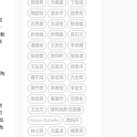
郭俊男
洪美蓮
丁有彧
陳庭怡
游忠平
施景南
加
呂燕華
呂涵育
蔡金龍
、
許旭倫
許明香
黃石元
串動
柴
潘蓬彬
王秀杞
李佩姍
吳柏賢
曾祥軒
施承澤
王弘宜
呂豪文
邱泰洋
是陶
羅宇成
薛宏瑋
方志偉
葉竹修
李善愔
李金生
梁佑華
董晏伶
范振金
吻
王志文
達利烏斯·拉斐羅
的
Darius Rafaello
周純卉
焰
為
林士棻
呂嘉凌
楊貴棻