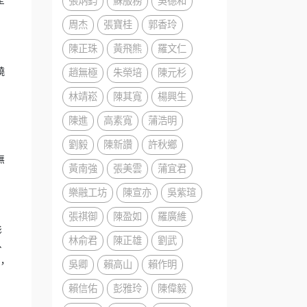
張炳鈞
蘇服務
吳德和
全
周杰
張寶桂
郭香玲
陳正珠
黃飛熊
羅文仁
趙無極
朱榮培
陳元杉
燒
林靖崧
陳其寬
楊興生
陳進
高素寬
蒲浩明
劉毅
陳新讚
許秋鄉
無
黃南強
張美雲
蒲宜君
樂融工坊
陳宣亦
吳紫瑄
張祺御
陳盈如
羅廣維
影
林俞君
陳正雄
劉武
、
吳卿
賴高山
賴作明
，
賴信佑
彭雅玲
陳偉毅