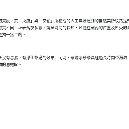
的質感，其「火痕」與「灰釉」所構成的人工無法達到的自然美妙紋路是
材質不同、坯表落灰多寡、燒窯時間的長短、坯體在窯內的位置及所受的
是獨一無二的。
全沒有毒素，有淨化茶湯的效果。同時，柴燒紫砂茶具經過長時間茶湯滋
物的恩賜呢。