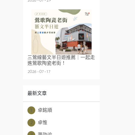
2026-07-29
三鶯線藝文半日遊推薦｜一起走
進鶯歌陶瓷老街！
2026-07-17
最新文章
1
卓銘順
2
卓惟
3
蕭劭渝