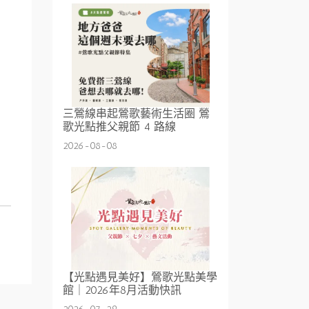
三鶯線串起鶯歌藝術生活圈 鶯
歌光點推父親節 4 路線
2026-08-08
【光點遇見美好】鶯歌光點美學
館｜2026年8月活動快訊