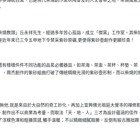
許多傳統古窯，也是現代柴燒創作窯以陶會友的人文薈萃之地，柴燒風氣
。
柴燒教頭」丘永祥先生，經過多年苦心孤詣，成立「傑窯」工作室，其柴
是近年來已三令五申地下令禁采紫砂原礦,更使得紫砂壺創作更顯珍貴！
還有樣樣件件不同功能的品茗必備器皿，如茶海、茶盅、茶杯、杯墊、茶
」，周杰創作的紫砂組曲打破了傳統精緻光滑的紫砂壺形制，而以柴燒的
無他,就是來自於大自然的奇工妙化，再加上宜興佛光祖庭大覺寺的禪修
，創作出不以商業為考量，而取法「天、地、人」三才為設計蘊涵的佳作
了淳樸色澤和粗獷質感,觸手溫暖；不以精緻細膩取勝，反倒有股古雅拙趣