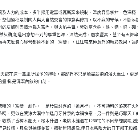
錢及人力的成本，多半採用電窯或瓦斯窯來燒制，溫度容易掌控，色澤穩
，整個過程是制陶人與大自然交會的禪意與修持，以不寐的守候，不斷添
制的灰爐則盡情地臨入窯內，與火焰共舞，紫砂富含鈉、鉄、鋼、鈣、硼
然灰釉,創造出意想不到的厚重色澤，渾然天成，層次豐富，甚至有火舞
為再怎麼費心經營都達不到的「窯變」，往往帶來極意外的精彩效果，讓
老天爺在這一窯里所賦予的禮物，那歷程不只是燒盡薪柴的浴火重生，更
的疊唱,是沉潛內斂的自剖。
驚嘆的「窯變」創作，一是玲瓏討喜的「邀月杯」，不可預料的落灰在火
系嗎，更似在荒涼大漠中乍逢月牙甘泉的幸福快意，另一件則是巧奪天工
收攝了香樟木起火，松木升溫，老桃木維溫在1260℃的不同柴魄炭魂,烈
罕見紋樣，具象與抽樣並蓄，擦動無限想像,連日本柴陶大師日下部正和都