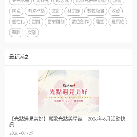
春福水晶
馬賽克
歐志成
馬賽克拼貼藝術
藝術
陶瓷
陶瓷杯墊
文創
林宗範
數位版畫
收藏
個性化
雷雕
雷射雕刻
數位創作
雕塑
羅廣維
鹽雕
炭雕
最新消息
【光點遇見美好】鶯歌光點美學館｜2026年8月活動快
訊
2026-07-29