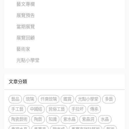
藝文專欄
展覽預告
當期展覽
展覽回顧
藝術家
光點小學堂
文章分類
藝品
琉璃
仟庚琉璃
鑑賞
光點小學堂
多藝
手工藝
中國結
民俗工藝
手拉坏
傳承
陶瓷藝術
陶藝
知識
紫水晶
紫晶洞
水晶