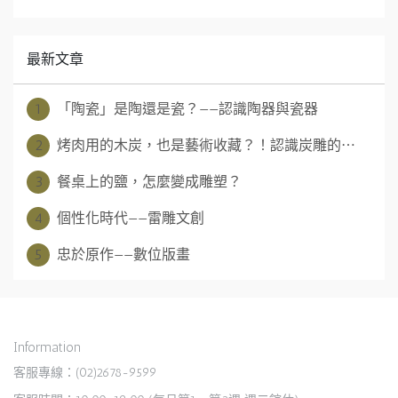
最新文章
1
「陶瓷」是陶還是瓷？——認識陶器與瓷器
2
烤肉用的木炭，也是藝術收藏？！認識炭雕的⋯
3
餐桌上的鹽，怎麼變成雕塑？
4
個性化時代——雷雕文創
5
忠於原作——數位版畫
Information
客服專線：(02)2678-9599