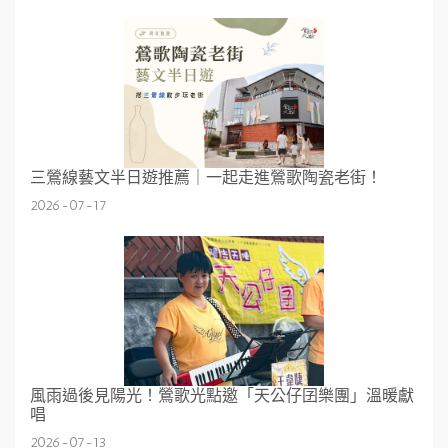
三鶯線藝文半日遊推薦｜一起走進鶯歌陶瓷老街！
2026-07-17
風雨過後見陽光！鶯歌光點邀「天公仔囝樂團」溫暖獻
唱
2026-07-13