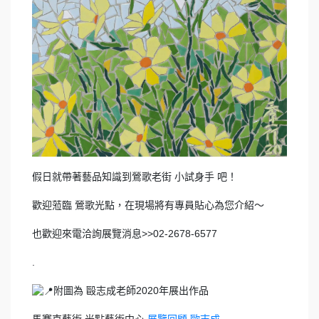
假日就帶著藝品知識到鶯歌老街 小試身手 吧！
歡迎蒞臨 鶯歌光點，在現場將有專員貼心為您介紹～
也歡迎來電洽詢展覽消息>>02-2678-6577
.
附圖為 毆志成老師2020年展出作品