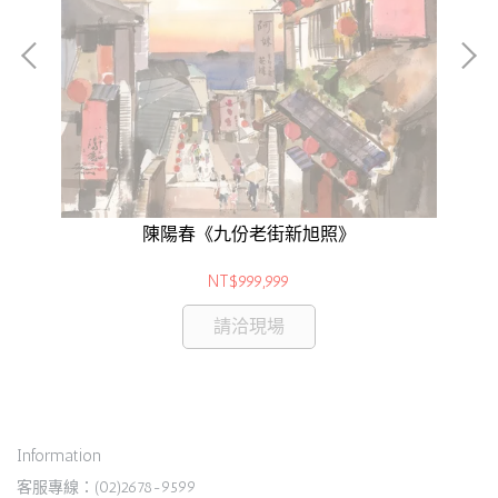
《
陳陽春《九份老街新旭照》
NT$999,999
請洽現場
Information
客服專線：(02)2678-9599