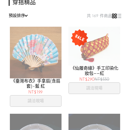
穿搭精品
預設排序
共 169 件商品
《仙履奇緣》手工印染化
妝包——紅
NT$290
NT$550
《臺灣布衣》手拿扇(含扇
套)-藍 紅
請洽現場
NT$199
請洽現場