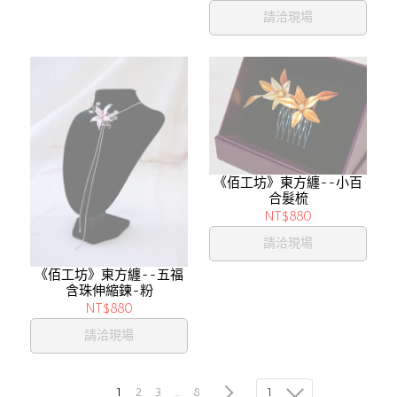
請洽現場
《佰工坊》東方纏--小百
合髮梳
NT$880
請洽現場
《佰工坊》東方纏--五福
含珠伸縮鍊-粉
NT$880
請洽現場
1
1
2
3
...
8