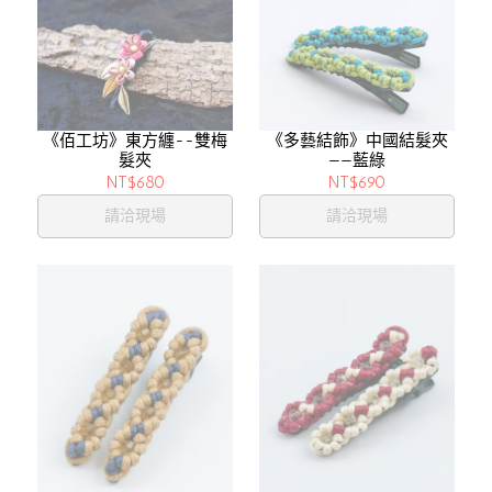
《佰工坊》東方纏--雙梅
《多藝結飾》中國結髮夾
髮夾
——藍綠
NT$680
NT$690
請洽現場
請洽現場