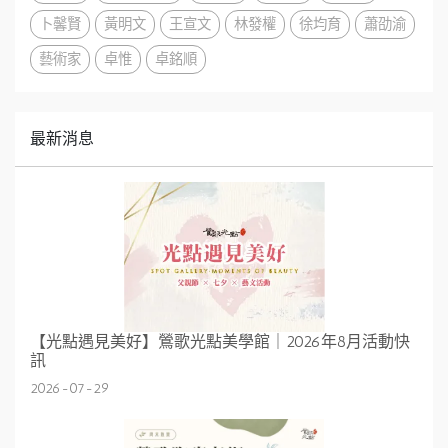
卜馨賢
黃明文
王宣文
林發權
徐均育
蕭劭渝
藝術家
卓惟
卓銘順
最新消息
【光點遇見美好】鶯歌光點美學館｜2026年8月活動快
訊
2026-07-29