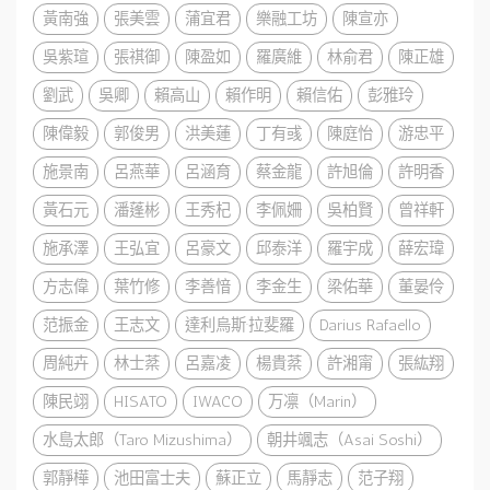
黃南強
張美雲
蒲宜君
樂融工坊
陳宣亦
吳紫瑄
張祺御
陳盈如
羅廣維
林俞君
陳正雄
劉武
吳卿
賴高山
賴作明
賴信佑
彭雅玲
陳偉毅
郭俊男
洪美蓮
丁有彧
陳庭怡
游忠平
施景南
呂燕華
呂涵育
蔡金龍
許旭倫
許明香
黃石元
潘蓬彬
王秀杞
李佩姍
吳柏賢
曾祥軒
施承澤
王弘宜
呂豪文
邱泰洋
羅宇成
薛宏瑋
方志偉
葉竹修
李善愔
李金生
梁佑華
董晏伶
范振金
王志文
達利烏斯·拉斐羅
Darius Rafaello
周純卉
林士棻
呂嘉凌
楊貴棻
許湘甯
張紘翔
陳民翊
HISATO
IWACO
万凛（Marin）
水島太郎（Taro Mizushima）
朝井颯志（Asai Soshi）
郭靜樺
池田富士夫
蘇正立
馬靜志
范子翔