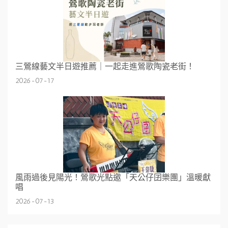
三鶯線藝文半日遊推薦｜一起走進鶯歌陶瓷老街！
2026-07-17
風雨過後見陽光！鶯歌光點邀「天公仔囝樂團」溫暖獻
唱
2026-07-13