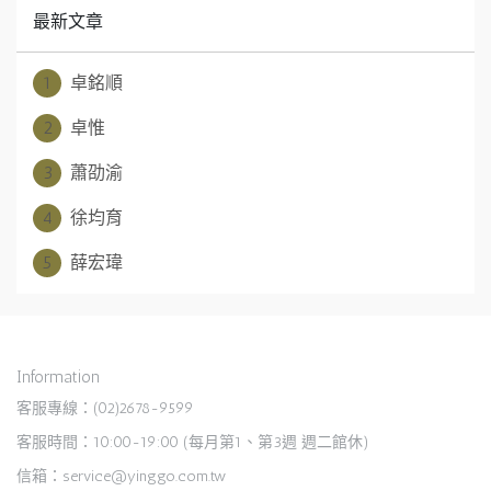
最新文章
1
卓銘順
2
卓惟
3
蕭劭渝
4
徐均育
5
薛宏瑋
Information
客服專線：(02)2678-9599
客服時間：10:00-19:00 (每月第1、第3週 週二館休)
信箱：service@yinggo.com.tw