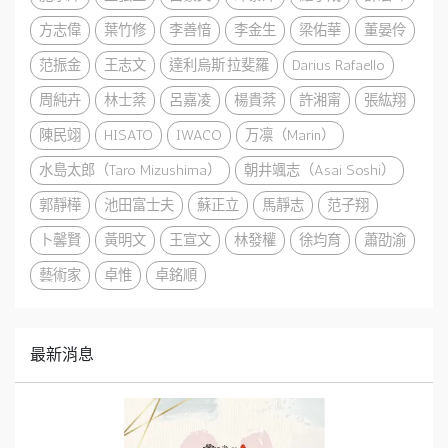
方志偉
葉竹修
李善愔
李金生
梁佑華
董晏伶
范振金
王志文
達利烏斯·拉斐羅
Darius Rafaello
周純卉
林士棻
呂嘉凌
楊貴棻
許湘甯
張紘翔
陳民翊
HISATO
IWACO
万凛（Marin）
水島太郎（Taro Mizushima）
朝井颯志（Asai Soshi）
郭靜樺
池田富士夫
蘇正立
馬靜志
范子翔
卜馨賢
黃明文
王宣文
林發權
徐均育
蕭劭渝
藝術家
卓惟
卓銘順
最新消息