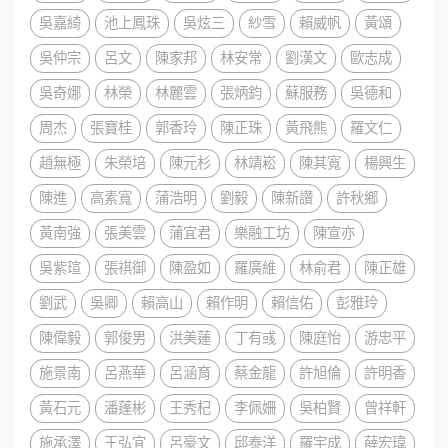
吳嘉綺
池上鳳珠
吳炫三
紗雪
賴威帆
黃頌
吳仲宗
呂文
陳家邦
林安常
劉漢文
歐志成
吳奇娜
林榮
林麗雲
張炳鈞
蘇服務
吳德和
周杰
張寶桂
郭香玲
陳正珠
黃飛熊
羅文仁
趙無極
朱榮培
陳元杉
林靖崧
陳其寬
楊興生
陳進
高素寬
蒲浩明
劉毅
陳新讚
許秋鄉
黃南強
張美雲
蒲宜君
樂融工坊
陳宣亦
吳紫瑄
張祺御
陳盈如
羅廣維
林俞君
陳正雄
劉武
吳卿
賴高山
賴作明
賴信佑
彭雅玲
陳偉毅
郭俊男
洪美蓮
丁有彧
陳庭怡
游忠平
施景南
呂燕華
呂涵育
蔡金龍
許旭倫
許明香
黃石元
潘蓬彬
王秀杞
李佩姍
吳柏賢
曾祥軒
施承澤
王弘宜
呂豪文
邱泰洋
羅宇成
薛宏瑋