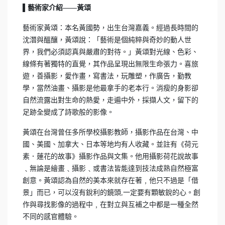
▌藝術家介紹——黃頌
藝術家黃頌：本名黃國勢，出生台灣嘉義。經過長時間的
沈潛與醞釀，黃頌說：「藝術是個純粹與奇妙的動人世
界，我們必須認真與嚴肅的對待。」黃頌對光線、色彩、
線條有著獨特的直覺，其作品呈現出無限生命張力。喜旅
遊，善攝影，愛作畫，寫書法，玩雕塑，作廣告，勤教
學，當然油畫、攝影是他最拿手的老本行。消瘦的身影卻
自然流露出對生命的熱愛，走遍中外，採擷人文，留下的
足跡全變成了詩歌般的影像。
黃頌在台灣曾任多所學校攝影教師，攝影作品在台灣、中
國、美國、加拿大、日本等地均有人收藏。並註有《荷元
素．蓮花的故事》攝影作品與文集。他用攝影荷花說故事
﹑無論是繪畫﹑攝影﹑或書法皆能達到技法成熟自然極富
創意。黃頌認為自然的美本來就存在著﹐他只不過是「借
景」而已，可以沒有銳利的鏡頭,一定要有顆敏銳的心。創
作與尋找影像的過程中﹐在對立與互補之中都是一種全然
不同的感官體驗。