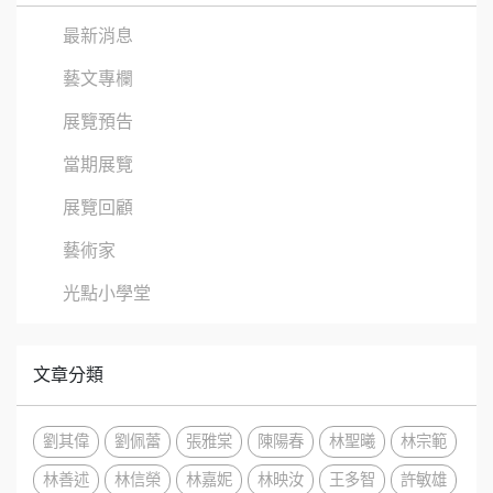
最新消息
藝文專欄
展覽預告
當期展覽
展覽回顧
藝術家
光點小學堂
文章分類
劉其偉
劉佩蕾
張雅棠
陳陽春
林聖曦
林宗範
林善述
林信榮
林嘉妮
林映汝
王多智
許敏雄