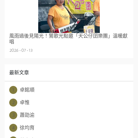
風雨過後見陽光！鶯歌光點邀「天公仔囝樂團」溫暖獻
唱
2026-07-13
最新文章
1
卓銘順
2
卓惟
3
蕭劭渝
4
徐均育