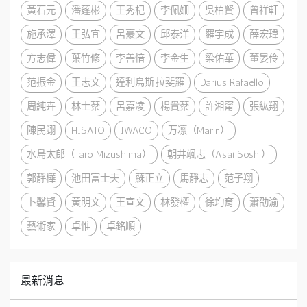
黃石元
潘蓬彬
王秀杞
李佩姍
吳柏賢
曾祥軒
施承澤
王弘宜
呂豪文
邱泰洋
羅宇成
薛宏瑋
方志偉
葉竹修
李善愔
李金生
梁佑華
董晏伶
范振金
王志文
達利烏斯·拉斐羅
Darius Rafaello
周純卉
林士棻
呂嘉凌
楊貴棻
許湘甯
張紘翔
陳民翊
HISATO
IWACO
万凛（Marin）
水島太郎（Taro Mizushima）
朝井颯志（Asai Soshi）
郭靜樺
池田富士夫
蘇正立
馬靜志
范子翔
卜馨賢
黃明文
王宣文
林發權
徐均育
蕭劭渝
藝術家
卓惟
卓銘順
最新消息