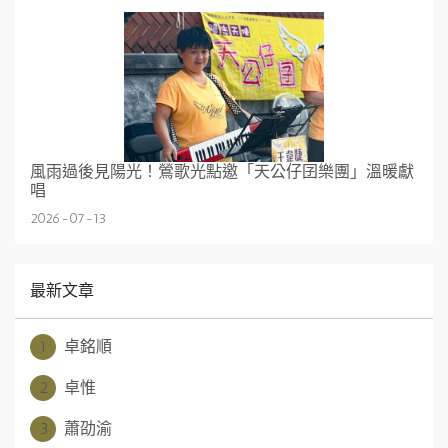
風雨過後見陽光！鶯歌光點邀「天公仔囝樂團」溫暖獻
唱
2026-07-13
最新文章
1
卓銘順
2
卓惟
3
蕭劭渝