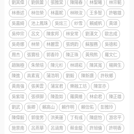
劉其偉
劉佩蕾
張雅棠
陳陽春
林聖曦
林宗範
林善述
林信榮
林嘉妮
林映汝
王多智
許敏雄
吳嘉綺
池上鳳珠
吳炫三
紗雪
賴威帆
黃頌
吳仲宗
呂文
陳家邦
林安常
劉漢文
歐志成
吳奇娜
林榮
林麗雲
張炳鈞
蘇服務
吳德和
周杰
張寶桂
郭香玲
陳正珠
黃飛熊
羅文仁
趙無極
朱榮培
陳元杉
林靖崧
陳其寬
楊興生
陳進
高素寬
蒲浩明
劉毅
陳新讚
許秋鄉
黃南強
張美雲
蒲宜君
樂融工坊
陳宣亦
吳紫瑄
張祺御
陳盈如
羅廣維
林俞君
陳正雄
劉武
吳卿
賴高山
賴作明
賴信佑
彭雅玲
陳偉毅
郭俊男
洪美蓮
丁有彧
陳庭怡
游忠平
施景南
呂燕華
呂涵育
蔡金龍
許旭倫
許明香