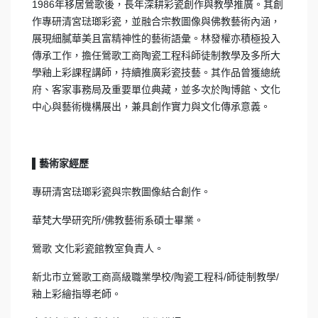
1986年移居鶯歌後，長年深耕彩瓷創作與教學推廣。其創
作專研清宮琺瑯彩瓷，並融合宗教圖像與佛教藝術內涵，
展現細膩華美且富精神性的藝術語彙。林發權亦積極投入
傳承工作，擔任鶯歌工商陶瓷工程科師徒制教學及多所大
學釉上彩課程講師，持續推廣彩瓷技藝。其作品曾獲總統
府、客家事務局及重要單位典藏，並多次於陶博館、文化
中心與藝術機構展出，兼具創作實力與文化傳承意義。
▌藝術家經歷
專研清宮琺瑯彩瓷與宗教圖像結合創作。
華梵大學研究所/佛教藝術系碩士畢業。
鶯歌 文化彩瓷館教室負責人。
新北市立鶯歌工商高級職業學校/陶瓷工程科/師徒制教學/
釉上彩繪指導老師。