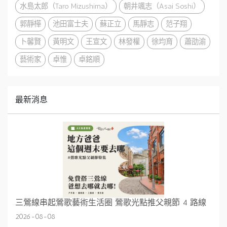
水島太郎（Taro Mizushima）
朝井颯志（Asai Soshi）
郭靜樺
池田富士夫
蘇正立
馬靜志
范子翔
卜馨賢
黃明文
王宣文
林發權
徐均育
蕭劭渝
藝術家
卓惟
卓銘順
最新消息
三鶯線串起鶯歌藝術生活圈 鶯歌光點推父親節 4 路線
2026-08-08