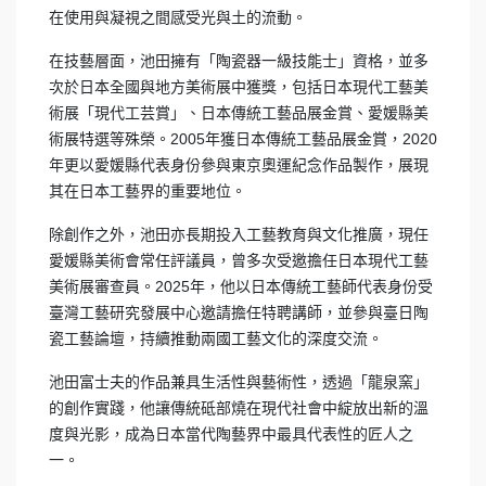
在使用與凝視之間感受光與土的流動。
在技藝層面，池田擁有「陶瓷器一級技能士」資格，並多
次於日本全國與地方美術展中獲獎，包括日本現代工藝美
術展「現代工芸賞」、日本傳統工藝品展金賞、愛媛縣美
術展特選等殊榮。2005年獲日本傳統工藝品展金賞，2020
年更以愛媛縣代表身份參與東京奧運紀念作品製作，展現
其在日本工藝界的重要地位。
除創作之外，池田亦長期投入工藝教育與文化推廣，現任
愛媛縣美術會常任評議員，曾多次受邀擔任日本現代工藝
美術展審查員。2025年，他以日本傳統工藝師代表身份受
臺灣工藝研究發展中心邀請擔任特聘講師，並參與臺日陶
瓷工藝論壇，持續推動兩國工藝文化的深度交流。
池田富士夫的作品兼具生活性與藝術性，透過「龍泉窯」
的創作實踐，他讓傳統砥部燒在現代社會中綻放出新的溫
度與光影，成為日本當代陶藝界中最具代表性的匠人之
一。