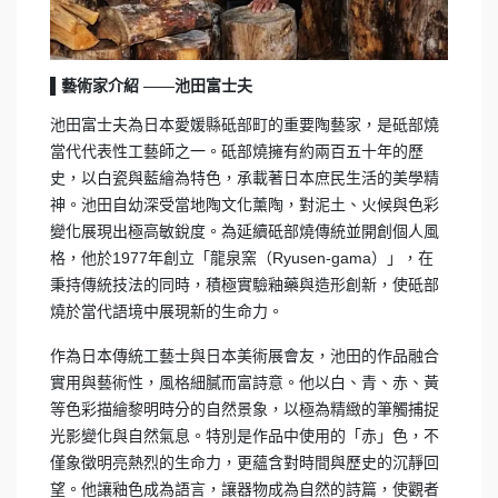
▌藝術家介紹 ——
池田富士夫
池田富士夫為日本愛媛縣砥部町的重要陶藝家，是砥部燒
當代代表性工藝師之一。砥部燒擁有約兩百五十年的歷
史，以白瓷與藍繪為特色，承載著日本庶民生活的美學精
神。池田自幼深受當地陶文化薰陶，對泥土、火候與色彩
變化展現出極高敏銳度。為延續砥部燒傳統並開創個人風
格，他於1977年創立「龍泉窯（Ryusen-gama）」，在
秉持傳統技法的同時，積極實驗釉藥與造形創新，使砥部
燒於當代語境中展現新的生命力。
作為日本傳統工藝士與日本美術展會友，池田的作品融合
實用與藝術性，風格細膩而富詩意。他以白、青、赤、黃
等色彩描繪黎明時分的自然景象，以極為精緻的筆觸捕捉
光影變化與自然氣息。特別是作品中使用的「赤」色，不
僅象徵明亮熱烈的生命力，更蘊含對時間與歷史的沉靜回
望。他讓釉色成為語言，讓器物成為自然的詩篇，使觀者