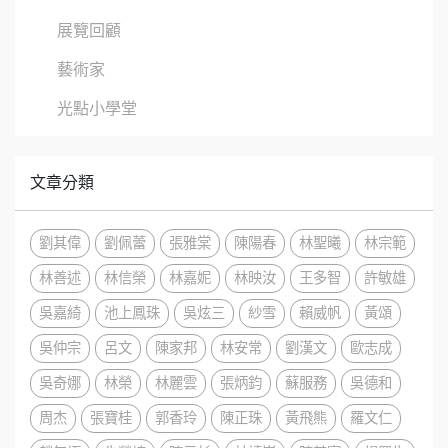
展覽回顧
藝術家
光點小學堂
文章分類
劉其偉
劉佩蕾
張雅棠
陳陽春
林聖曦
林宗範
林善述
林信榮
林嘉妮
林映汝
王多智
許敏雄
吳嘉綺
池上鳳珠
吳炫三
紗雪
賴威帆
黃頌
吳仲宗
呂文
陳家邦
林安常
劉漢文
歐志成
吳奇娜
林榮
林麗雲
張炳鈞
蘇服務
吳德和
周杰
張寶桂
郭香玲
陳正珠
黃飛熊
羅文仁