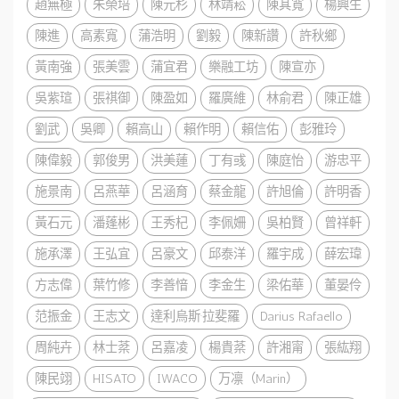
趙無極
朱榮培
陳元杉
林靖崧
陳其寬
楊興生
陳進
高素寬
蒲浩明
劉毅
陳新讚
許秋鄉
黃南強
張美雲
蒲宜君
樂融工坊
陳宣亦
吳紫瑄
張祺御
陳盈如
羅廣維
林俞君
陳正雄
劉武
吳卿
賴高山
賴作明
賴信佑
彭雅玲
陳偉毅
郭俊男
洪美蓮
丁有彧
陳庭怡
游忠平
施景南
呂燕華
呂涵育
蔡金龍
許旭倫
許明香
黃石元
潘蓬彬
王秀杞
李佩姍
吳柏賢
曾祥軒
施承澤
王弘宜
呂豪文
邱泰洋
羅宇成
薛宏瑋
方志偉
葉竹修
李善愔
李金生
梁佑華
董晏伶
范振金
王志文
達利烏斯·拉斐羅
Darius Rafaello
周純卉
林士棻
呂嘉凌
楊貴棻
許湘甯
張紘翔
陳民翊
HISATO
IWACO
万凛（Marin）