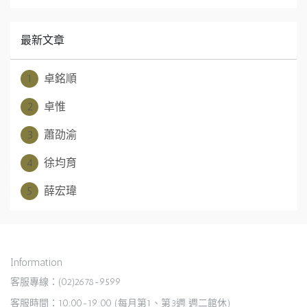
最新文章
1
卓銘順
2
卓惟
3
蕭劭渝
4
徐均育
5
薛宏瑋
Information
客服專線：(02)2678-9599
客服時間：10:00-19:00 (每月第1、第3週 週二館休)