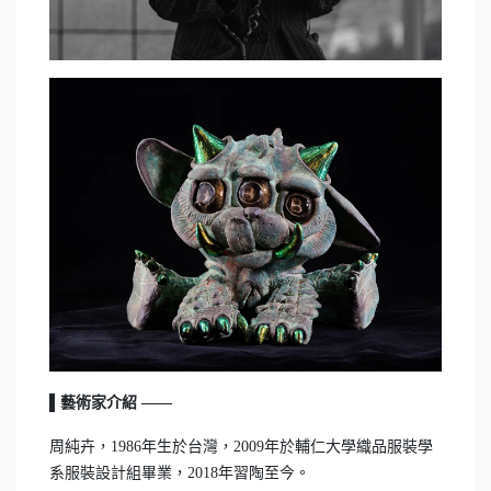
▌藝術家介紹 ——
周純卉，1986年生於台灣，2009年於輔仁大學織品服裝學
系服裝設計組畢業，2018年習陶至今。