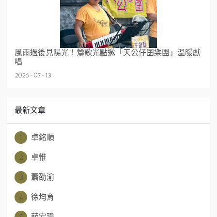
風雨過後見陽光！鶯歌光點邀「天公仔囝樂團」溫暖獻
唱
2026-07-13
最新文章
1
卓銘順
2
卓惟
3
蕭劭渝
4
徐均育
5
薛宏瑋