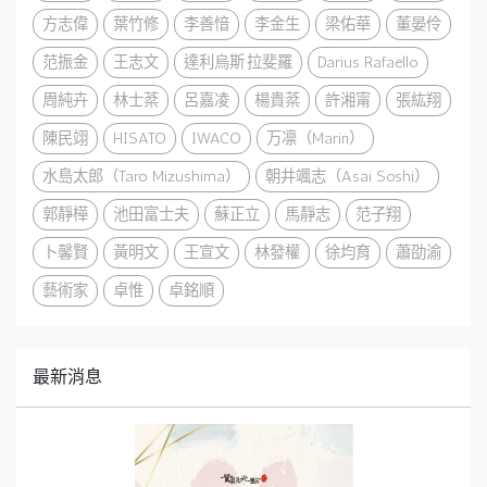
方志偉
葉竹修
李善愔
李金生
梁佑華
董晏伶
范振金
王志文
達利烏斯·拉斐羅
Darius Rafaello
周純卉
林士棻
呂嘉凌
楊貴棻
許湘甯
張紘翔
陳民翊
HISATO
IWACO
万凛（Marin）
水島太郎（Taro Mizushima）
朝井颯志（Asai Soshi）
郭靜樺
池田富士夫
蘇正立
馬靜志
范子翔
卜馨賢
黃明文
王宣文
林發權
徐均育
蕭劭渝
藝術家
卓惟
卓銘順
最新消息