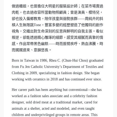
做過櫃姐，也曾擔任大明星的服裝設計師；在菜市場賣過
肉乾，也去過收容所當動物照顧員；曾是演員、模特兒，
卻也投入偏鄉教育，陪伴孩童與弱勢族群——周純卉的斜
槓人生無限跳Tone，豐富多變的經歷塑造了他獨特的創作
視角，交織出對生命深刻的反思與鮮明的自我主張。看似
叛逆，卻能透過精心雕琢的細節，感受其細膩而真摯的情
感。作品常帶黑色幽默——時而振臂疾呼、熱血沸騰，時
而娓娓道來、意韻悠長。
Born in Taiwan in 1986, Rhea C. (Chun-Hui Chou) graduated
from Fu Jen Catholic University’s Department of Textiles and
Clothing in 2009, specializing in fashion design. She began
working with ceramics in 2018 and has continued ever since.
Her career path has been anything but conventional—she has
worked as a fashion sales associate and a celebrity fashion
designer, sold dried meat at a traditional market, cared for
animals at a shelter, acted and modeled, and even taught
children and underprivileged groups in remote areas. This