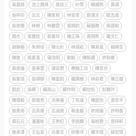
吳嘉綺
池上鳳珠
吳炫三
紗雪
賴威帆
黃頌
吳仲宗
呂文
陳家邦
林安常
劉漢文
歐志成
吳奇娜
林榮
林麗雲
張炳鈞
蘇服務
吳德和
周杰
張寶桂
郭香玲
陳正珠
黃飛熊
羅文仁
趙無極
朱榮培
陳元杉
林靖崧
陳其寬
楊興生
陳進
高素寬
蒲浩明
劉毅
陳新讚
許秋鄉
黃南強
張美雲
蒲宜君
樂融工坊
陳宣亦
吳紫瑄
張祺御
陳盈如
羅廣維
林俞君
陳正雄
劉武
吳卿
賴高山
賴作明
賴信佑
彭雅玲
陳偉毅
郭俊男
洪美蓮
丁有彧
陳庭怡
游忠平
施景南
呂燕華
呂涵育
蔡金龍
許旭倫
許明香
黃石元
潘蓬彬
王秀杞
李佩姍
吳柏賢
曾祥軒
施承澤
王弘宜
呂豪文
邱泰洋
羅宇成
薛宏瑋