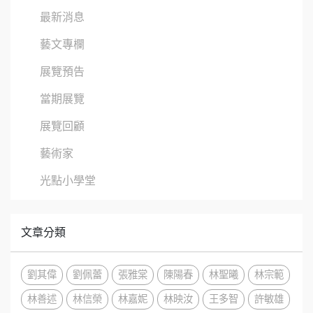
最新消息
藝文專欄
展覽預告
當期展覽
展覽回顧
藝術家
光點小學堂
文章分類
劉其偉
劉佩蕾
張雅棠
陳陽春
林聖曦
林宗範
林善述
林信榮
林嘉妮
林映汝
王多智
許敏雄