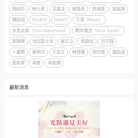
周純卉
林士棻
呂嘉凌
楊貴棻
許湘甯
張紘翔
陳民翊
HISATO
IWACO
万凛（Marin）
水島太郎（Taro Mizushima）
朝井颯志（Asai Soshi）
郭靜樺
池田富士夫
蘇正立
馬靜志
范子翔
卜馨賢
黃明文
王宣文
林發權
徐均育
蕭劭渝
藝術家
卓惟
卓銘順
最新消息