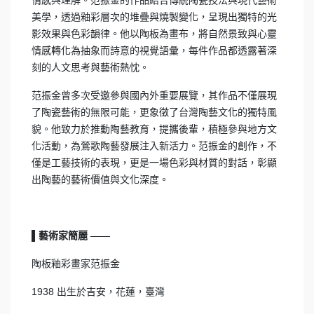
美學，透過釉彩層次的堆疊與燒製變化，呈現出獨特的光
影效果與色彩韻律。他以陶板為畫布，將自然景致與心靈
情感轉化為抽象而詩意的視覺語彙，每件作品都透露著深
刻的人文思考與藝術熱忱。
范振金曾多次受邀參與國內外重要展覽，其作品不僅展現
了陶瓷藝術的無限可能，更象徵了台灣陶藝文化的獨特風
貌。他致力於推動陶藝教育，提攜後輩，積極參與地方文
化活動，為鶯歌陶藝發展注入新活力。范振金的創作，不
僅是工藝技術的表現，更是一場色彩與材質的對話，彰顯
出陶藝的藝術價值與文化深度。
▌藝術家簡麗 ——
陶板釉彩畫家范振金
1938 出生於吉安，花蓮，臺灣