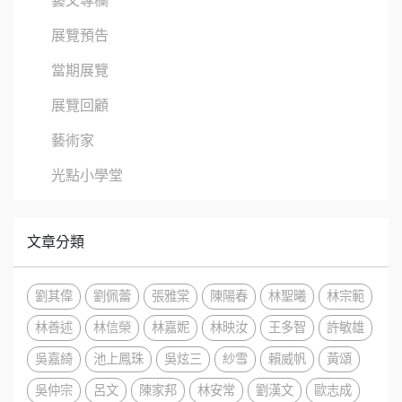
藝文專欄
展覽預告
當期展覽
展覽回顧
藝術家
光點小學堂
文章分類
劉其偉
劉佩蕾
張雅棠
陳陽春
林聖曦
林宗範
林善述
林信榮
林嘉妮
林映汝
王多智
許敏雄
吳嘉綺
池上鳳珠
吳炫三
紗雪
賴威帆
黃頌
吳仲宗
呂文
陳家邦
林安常
劉漢文
歐志成