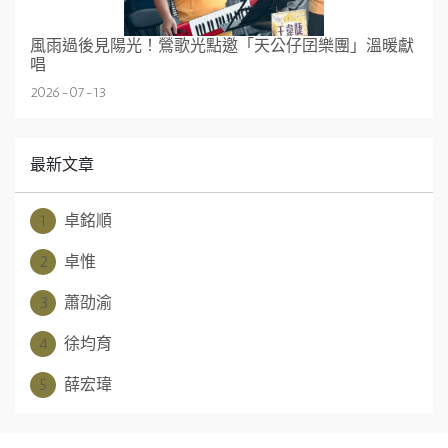
風雨過後見陽光！鶯歌光點邀「天公仔囝樂團」溫暖獻
唱
2026-07-13
最新文章
1
卓銘順
2
卓惟
3
蕭劭渝
4
徐均育
5
薛宏瑋