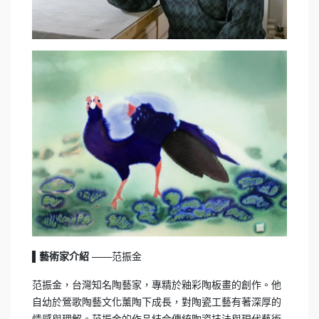
范振金
▌藝術家介紹 ——
范振金，台灣知名陶藝家，專精於釉彩陶板畫的創作。他
自幼於鶯歌陶藝文化薰陶下成長，對陶瓷工藝有著深厚的
情感與理解。范振金的作品結合傳統陶瓷技法與現代藝術