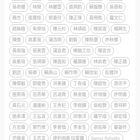
吳奇娜
林榮
林麗雲
張炳鈞
蘇服務
吳德和
周杰
張寶桂
郭香玲
陳正珠
黃飛熊
羅文仁
趙無極
朱榮培
陳元杉
林靖崧
陳其寬
楊興生
陳進
高素寬
蒲浩明
劉毅
陳新讚
許秋鄉
黃南強
張美雲
蒲宜君
樂融工坊
陳宣亦
吳紫瑄
張祺御
陳盈如
羅廣維
林俞君
陳正雄
劉武
吳卿
賴高山
賴作明
賴信佑
彭雅玲
陳偉毅
郭俊男
洪美蓮
丁有彧
陳庭怡
游忠平
施景南
呂燕華
呂涵育
蔡金龍
許旭倫
許明香
黃石元
潘蓬彬
王秀杞
李佩姍
吳柏賢
曾祥軒
施承澤
王弘宜
呂豪文
邱泰洋
羅宇成
薛宏瑋
方志偉
葉竹修
李善愔
李金生
梁佑華
董晏伶
范振金
王志文
達利烏斯·拉斐羅
Darius Rafaello