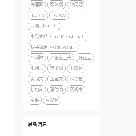
許湘甯
張紘翔
陳民翊
HISATO
IWACO
万凛（Marin）
水島太郎（Taro Mizushima）
朝井颯志（Asai Soshi）
郭靜樺
池田富士夫
蘇正立
馬靜志
范子翔
卜馨賢
黃明文
王宣文
林發權
徐均育
蕭劭渝
藝術家
卓惟
卓銘順
最新消息