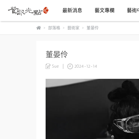
最新消息
藝文專欄
藝術
部落格
藝術家
董晏伶
董晏伶
Sue
2024-12-14