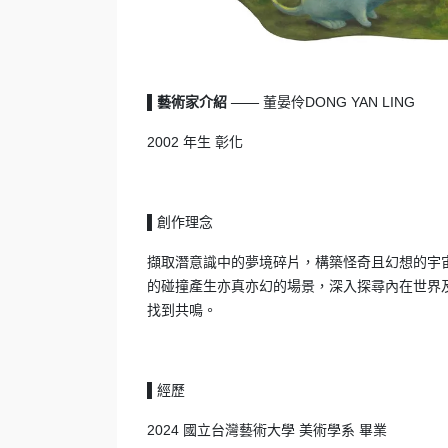
董晏伶DONG YAN LING
▌藝術家介紹 ——
2002 年生 彰化
創作理念
▌
擷取潛意識中的夢境碎片，構築怪奇且幻想的宇
的碰撞產生亦真亦幻的場景，深入探尋內在世界
找到共鳴。
經歷
▌
2024 國立台灣藝術大學 美術學系 畢業