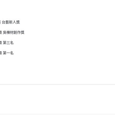
 台藝新人獎
類 吳棟材創作獎
類 第三名
類 第一名