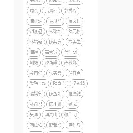
張炳鈞
蘇服務
吳德和
周杰
張寶桂
郭香玲
陳正珠
黃飛熊
羅文仁
趙無極
朱榮培
陳元杉
林靖崧
陳其寬
楊興生
陳進
高素寬
蒲浩明
劉毅
陳新讚
許秋鄉
黃南強
張美雲
蒲宜君
樂融工坊
陳宣亦
吳紫瑄
張祺御
陳盈如
羅廣維
林俞君
陳正雄
劉武
吳卿
賴高山
賴作明
賴信佑
彭雅玲
陳偉毅