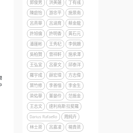
郭俊男
洪美蓮
丁有彧
陳庭怡
游忠平
施景南
呂燕華
呂涵育
蔡金龍
許旭倫
許明香
黃石元
潘蓬彬
王秀杞
李佩姍
吳柏賢
曾祥軒
施承澤
王弘宜
呂豪文
邱泰洋
羅宇成
薛宏瑋
方志偉
間
中
葉竹修
李善愔
李金生
梁佑華
董晏伶
范振金
王志文
達利烏斯·拉斐羅
Darius Rafaello
周純卉
林士棻
呂嘉凌
楊貴棻