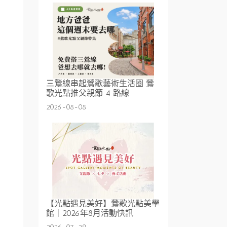
三鶯線串起鶯歌藝術生活圈 鶯
歌光點推父親節 4 路線
2026-08-08
【光點遇見美好】鶯歌光點美學
館｜2026年8月活動快訊