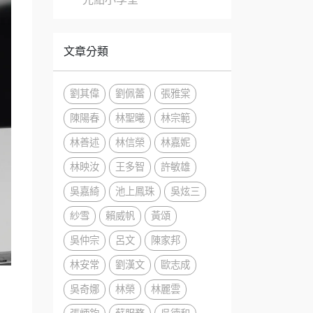
文章分類
劉其偉
劉佩蕾
張雅棠
陳陽春
林聖曦
林宗範
林善述
林信榮
林嘉妮
林映汝
王多智
許敏雄
吳嘉綺
池上鳳珠
吳炫三
紗雪
賴威帆
黃頌
吳仲宗
呂文
陳家邦
林安常
劉漢文
歐志成
吳奇娜
林榮
林麗雲