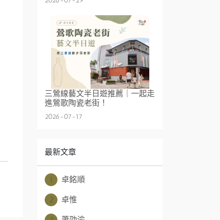
2026-07-29
三鶯線藝文半日遊推薦｜一起走
進鶯歌陶瓷老街！
2026-07-17
最新文章
1
卓銘順
2
卓惟
3
蕭劭渝