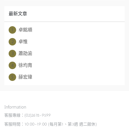
最新文章
1
卓銘順
2
卓惟
3
蕭劭渝
4
徐均育
5
薛宏瑋
Information
客服專線：(02)2678-9599
客服時間：10:00-19:00 (每月第1、第3週 週二館休)