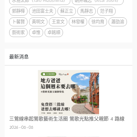
水島太郎（Taro Mizushima）
朝井颯志（Asai Soshi）
郭靜樺
池田富士夫
蘇正立
馬靜志
范子翔
卜馨賢
黃明文
王宣文
林發權
徐均育
蕭劭渝
藝術家
卓惟
卓銘順
最新消息
三鶯線串起鶯歌藝術生活圈 鶯歌光點推父親節 4 路線
2026-08-08