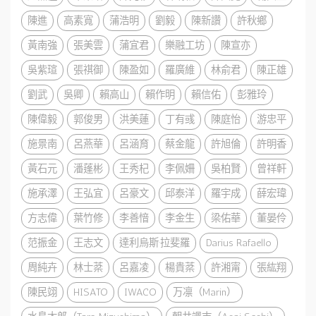
陳進
高素寬
蒲浩明
劉毅
陳新讚
許秋鄉
黃南強
張美雲
蒲宜君
樂融工坊
陳宣亦
吳紫瑄
張祺御
陳盈如
羅廣維
林俞君
陳正雄
劉武
吳卿
賴高山
賴作明
賴信佑
彭雅玲
陳偉毅
郭俊男
洪美蓮
丁有彧
陳庭怡
游忠平
施景南
呂燕華
呂涵育
蔡金龍
許旭倫
許明香
黃石元
潘蓬彬
王秀杞
李佩姍
吳柏賢
曾祥軒
施承澤
王弘宜
呂豪文
邱泰洋
羅宇成
薛宏瑋
方志偉
葉竹修
李善愔
李金生
梁佑華
董晏伶
范振金
王志文
達利烏斯·拉斐羅
Darius Rafaello
周純卉
林士棻
呂嘉凌
楊貴棻
許湘甯
張紘翔
陳民翊
HISATO
IWACO
万凛（Marin）