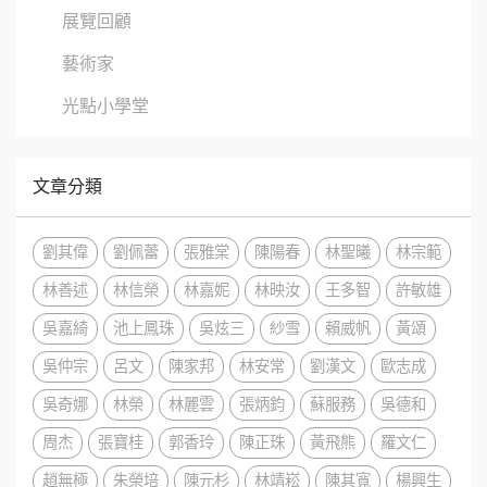
展覽回顧
藝術家
光點小學堂
文章分類
劉其偉
劉佩蕾
張雅棠
陳陽春
林聖曦
林宗範
林善述
林信榮
林嘉妮
林映汝
王多智
許敏雄
吳嘉綺
池上鳳珠
吳炫三
紗雪
賴威帆
黃頌
吳仲宗
呂文
陳家邦
林安常
劉漢文
歐志成
吳奇娜
林榮
林麗雲
張炳鈞
蘇服務
吳德和
周杰
張寶桂
郭香玲
陳正珠
黃飛熊
羅文仁
趙無極
朱榮培
陳元杉
林靖崧
陳其寬
楊興生