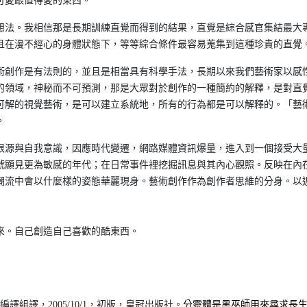
可愛跟值得愛的東西。
想法。我相信那是長期訓練直覺而得到的結果，直覺是綜合感官集結最大
且在漫不經心的身體狀態下，等等綜合條件最容易蒐集到這種珍貴的直覺
術創作是有法則的，並且是相當具有科學手法，長期以來我們藝術家以感
的領域，神秘而不可預測，那是大眾對於創作的一種簡約的解釋，是對直
可解的視覺藝術，是可以建立系統地，所有的行為都是可以解釋的。「藝
。
根源與自我意識，因應時代變遷，網路媒體資訊爆量，進入到一個接受大
號顯見更為敏感的年代；在日常事件裡挖掘訊息與其內心觀照。反映在內
潮流中會以什麼樣的姿態華麗現身。藝術創作作為創作者思維的分身。以
來。自己創造自己喜歡的酷東西。
譯組譯，2005/10/1，初版，皇冠出版社。
分靈體是黑巫師用來尋求長