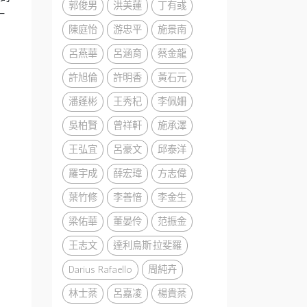
郭俊男
洪美蓮
丁有彧
一
陳庭怡
游忠平
施景南
呂燕華
呂涵育
蔡金龍
許旭倫
許明香
黃石元
潘蓬彬
王秀杞
李佩姍
吳柏賢
曾祥軒
施承澤
王弘宜
呂豪文
邱泰洋
羅宇成
薛宏瑋
方志偉
葉竹修
李善愔
李金生
梁佑華
董晏伶
范振金
王志文
達利烏斯·拉斐羅
Darius Rafaello
周純卉
林士棻
呂嘉凌
楊貴棻