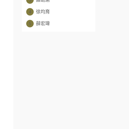
4
徐均育
5
薛宏瑋