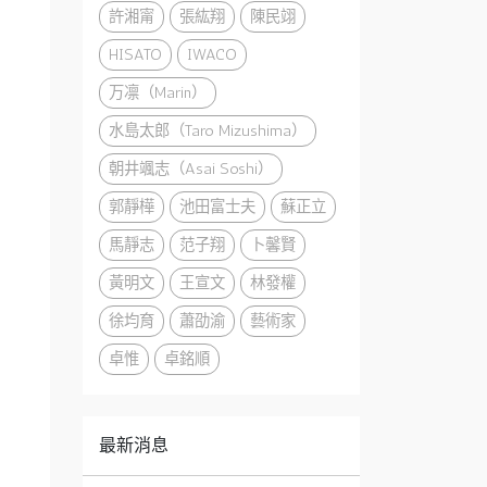
許湘甯
張紘翔
陳民翊
HISATO
IWACO
万凛（Marin）
水島太郎（Taro Mizushima）
朝井颯志（Asai Soshi）
郭靜樺
池田富士夫
蘇正立
馬靜志
范子翔
卜馨賢
黃明文
王宣文
林發權
徐均育
蕭劭渝
藝術家
卓惟
卓銘順
最新消息