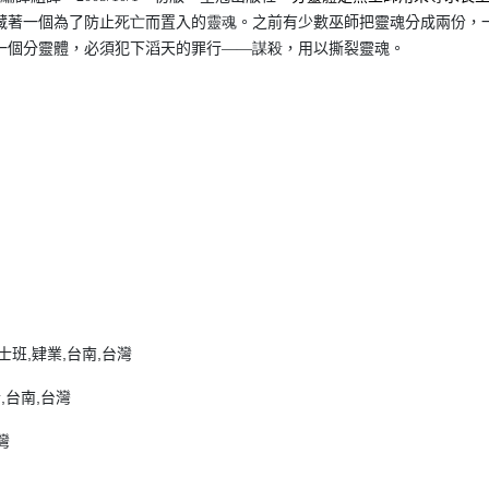
藏著一個為了防止
死亡
而置入的
靈魂
。之前有少數巫師把靈魂分成兩份，
一個分靈體，必須犯下滔天的罪行
——謀殺
，用以撕裂靈魂。
班,肄業,台南,台灣
,台南,台灣
灣