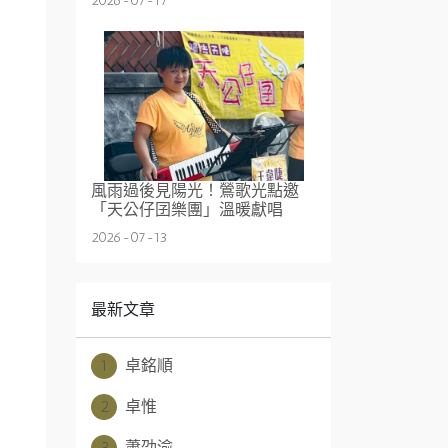
2026-07-17
風雨過後見陽光！鶯歌光點邀
「天公仔囝樂團」溫暖獻唱
2026-07-13
最新文章
1
卓銘順
2
卓惟
3
蕭劭渝