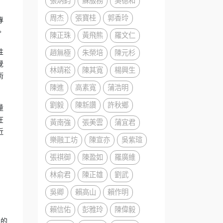
張炳鈞
蘇服務
吳德和
周杰
張寶桂
郭香玲
專
。
陳正珠
黃飛熊
羅文仁
性
趙無極
朱榮培
陳元杉
覺
林靖崧
陳其寬
楊興生
術
陳進
高素寬
蒲浩明
劉毅
陳新讚
許秋鄉
量
在
黃南強
張美雲
蒲宜君
近
樂融工坊
陳宣亦
吳紫瑄
張祺御
陳盈如
羅廣維
林俞君
陳正雄
劉武
吳卿
賴高山
賴作明
賴信佑
彭雅玲
陳偉毅
生
的