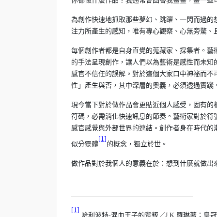
你都做什麼作品？我通常會回答我畫畫，畫一些
為創作快速地抓取那些夢幻、跳躍、一閃而過的
注力所產生的感知，唯有專心觀察、心無旁騖、
每個創作者都是自身直覺的蒐藏家、採集者。藝
的手法呈現創作，讓人們以為藝術是感性而未知
感官不信任的誤解。對於這個大家口中神祕而不
性」產生與否，其中深層的奧義，必須透過實踐
現今當下對於做作品會更貼近個人感受，固有的
符碼，必需消化快速訊息的節奏。藝術家對於符
感官感覺與外部世界的連結。創作者身在時代的
[1]
似分靈體
的概念，獨立於世。
做作品對於我個人的意義在於：想到什麼就做出
[1]
哈利波特-混血王子的背叛／J.K.羅琳著；皇冠編