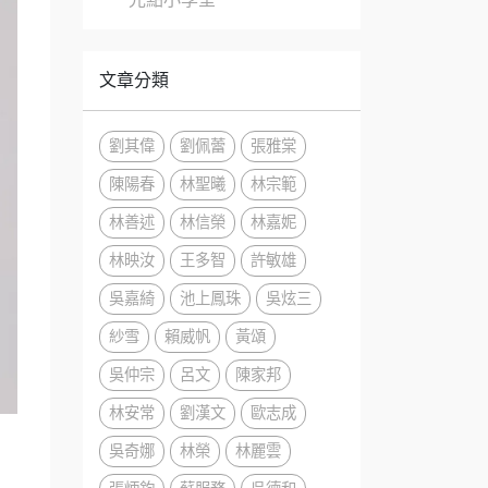
文章分類
劉其偉
劉佩蕾
張雅棠
陳陽春
林聖曦
林宗範
林善述
林信榮
林嘉妮
林映汝
王多智
許敏雄
吳嘉綺
池上鳳珠
吳炫三
紗雪
賴威帆
黃頌
吳仲宗
呂文
陳家邦
林安常
劉漢文
歐志成
吳奇娜
林榮
林麗雲