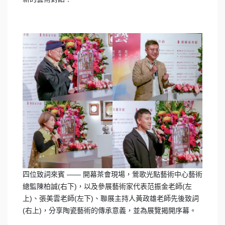
四位致詞來賓 —— 開幕茶會現場，鶯歌光點藝術中心藝術
總監陳柏誠(右下)，以及參展藝術家代表范振金老師(左
上)、張美雲老師(左下)、聯展主持人黃政雄老師先後致詞
(右上)，分享陶瓷藝術的傳承意義，並為展覽揭開序幕。