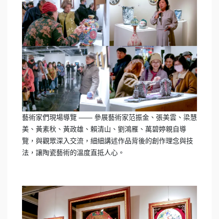
藝術家們現場導覽 —— 參展藝術家范振金、張美雲、梁慧
美、黃素秋、黃政雄、賴清山、劉鴻雁、萬碧婷親自導
覽，與觀眾深入交流，細細講述作品背後的創作理念與技
法，讓陶瓷藝術的溫度直抵人心。