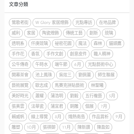
文章分類
鶯歌老街
W Glory 家居燈飾
光點專訪
在地品牌
威利
家居
陶瓷燈飾
傳統工藝
創新
琉璃
透明系
仟庚琉璃
祕密花園
魔法
森林
貓頭鷹
手作花
香氛
手作文創
創意皮件
職人精神
公牛傳奇
午時水
端午節
6月
光點藝術中心
開幕茶會
池上鳳珠
吳炫三
劉佩蕾
師生聯展
藝術展覽
歐志成
馬賽克拼貼藝術
林聖曦
美好時光
蕭耀
蒲浩明
劉毅
五行複藝
5月
張美雲
法華瓷
蒲宜君
銅雕
個展
7月
賴威帆
線上導覽
8月
熾熱南島
作品賞析
9月
雕塑
10月
張祺御
11月
陳新讚
陳盈如