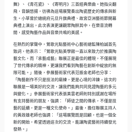
舞》、《青花瓷》、《寄明月》三首經典樂曲。她指尖翻
飛，音韻悠揚，彷彿為這場展覽奏出陶瓷歷史的傳承與新
生。小草曾於總統府元旦升旗典禮、故宮亞洲藝術節開幕
典禮上演出，此次表演更讓觀眾陶醉其中，在樂音流轉
間，感受陶藝作品與音樂共鳴的美感。
在熱烈的掌聲中，鶯歌光點藝術中心藝術總監陳柏誠首先
致詞，他表示：「鶯歌光點美學館一直以來致力於推廣陶
藝文化，而『承藝成藝』聯展正是最佳的體現，不僅展現
了世代傳承的精神，更讓我們看到陶藝在創新中綻放的無
限可能。」隨後，參展藝術家代表范振金老師也分享：
「陶藝創作不只是技法的磨練，更是心境的淬鍊，這次的
聯展是一場美好的交流，讓我們能夠共同見證陶藝的多元
與變化。」參展藝術家代表張美雲老師則特別感謝在場所
有支持藝術的朋友，強調：「師徒之間的傳承，不僅是技
藝的延續，更是一種文化使命。」最後，擔任聯展主持人
的黃政雄老師也強調：「這場展覽既是回顧，也是一個全
新的開始，希望透過這次的交流，能讓陶瓷藝術持續發光
發熱。」