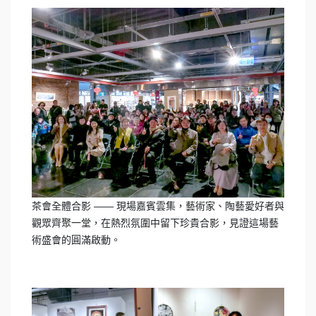
茶會全體合影 —— 現場嘉賓雲集，藝術家、陶藝愛好者與
觀眾齊聚一堂，在熱烈氛圍中留下珍貴合影，見證這場藝
術盛會的圓滿啟動。