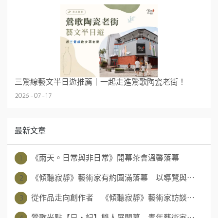
三鶯線藝文半日遊推薦｜一起走進鶯歌陶瓷老街！
2026-07-17
最新文章
1
《雨天。日常與非日常》開幕茶會溫馨落幕
2
《傾聽寂靜》藝術家有約圓滿落幕 以導覽與⋯
3
從作品走向創作者 《傾聽寂靜》藝術家訪談⋯
4
鶯歌光點【日‧記】雙人展開幕 青年藝術家⋯