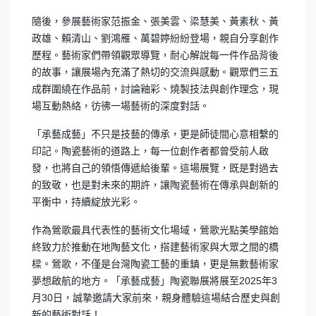
隨後，參展藝術家范振金、張美雲、梁慧美、黃素秋、黃
政雄、賴清山、劉鴻雁、萬碧婷紛紛登場，親自分享創作
歷程。藝術家們帶領觀眾導覽，耐心解說每一件作品背後
的故事，讓展場內充滿了熱切的交流與感動。觀眾們三五
成群圍繞在作品前，討論釉彩、燒製技法與創作理念，現
場互動熱絡，彷彿一場藝術的深度對話。
「承藝成藝」不只是技藝的傳承，更是師徒間心意相繫的
印記。陶瓷藝術的道路上，每一位創作者都曾受前人啟
發，也將自己的領悟傳遞給後輩。這場展覽，既是對過去
的致敬，也是對未來的期許，讓陶瓷藝術在傳承與創新的
平衡中，持續綻放光彩。
作為鶯歌最具代表性的藝術文化場域，鶯歌光點美學館始
終致力於推動在地陶藝文化，搭建藝術家與大眾之間的橋
樑。鶯歌，不僅是台灣陶瓷工藝的重鎮，更是無數藝術家
夢想啟航的地方。「承藝成藝」陶瓷聯展將展至2025年3
月30日，誠摯邀請大家前來，親身體驗這場結合歷史與創
新的藝術對話！