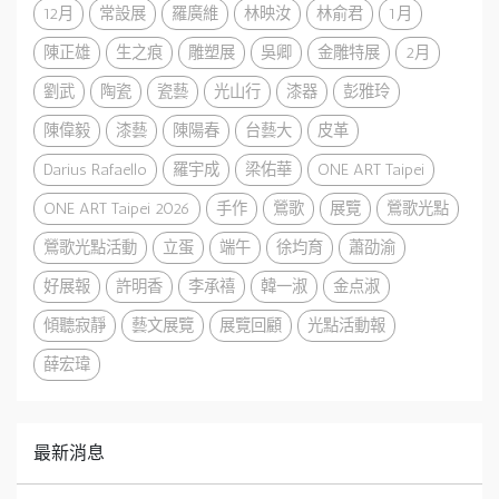
12月
常設展
羅廣維
林映汝
林俞君
1月
陳正雄
生之痕
雕塑展
吳卿
金雕特展
2月
劉武
陶瓷
瓷藝
光山行
漆器
彭雅玲
陳偉毅
漆藝
陳陽春
台藝大
皮革
Darius Rafaello
羅宇成
梁佑華
ONE ART Taipei
ONE ART Taipei 2026
手作
鶯歌
展覽
鶯歌光點
鶯歌光點活動
立蛋
端午
徐均育
蕭劭渝
好展報
許明香
李承禧
韓一淑
金点淑
傾聽寂靜
藝文展覽
展覽回顧
光點活動報
薛宏瑋
最新消息