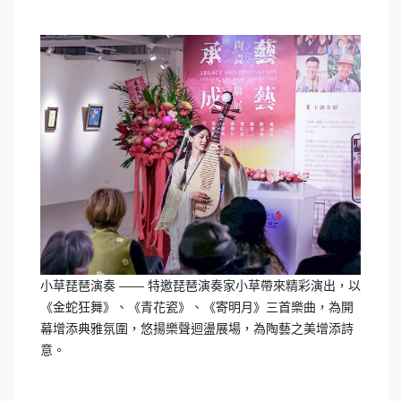
小草琵琶演奏 —— 特邀琵琶演奏家小草帶來精彩演出，以
《金蛇狂舞》、《青花瓷》、《寄明月》三首樂曲，為開
幕增添典雅氛圍，悠揚樂聲迴盪展場，為陶藝之美增添詩
意。