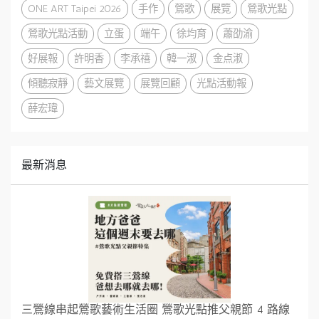
ONE ART Taipei 2026
手作
鶯歌
展覽
鶯歌光點
鶯歌光點活動
立蛋
端午
徐均育
蕭劭渝
好展報
許明香
李承禧
韓一淑
金点淑
傾聽寂靜
藝文展覽
展覽回顧
光點活動報
薛宏瑋
最新消息
三鶯線串起鶯歌藝術生活圈 鶯歌光點推父親節 4 路線