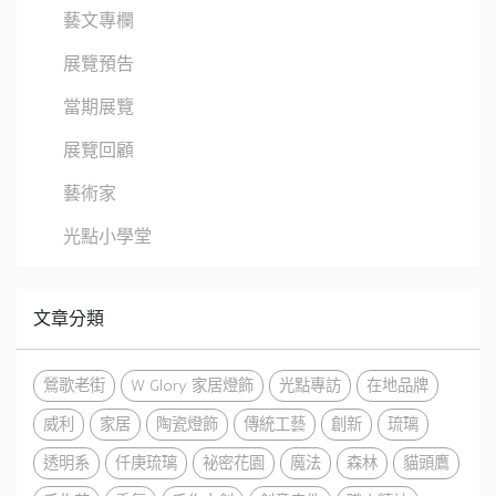
藝文專欄
展覽預告
當期展覽
展覽回顧
藝術家
光點小學堂
文章分類
鶯歌老街
W Glory 家居燈飾
光點專訪
在地品牌
威利
家居
陶瓷燈飾
傳統工藝
創新
琉璃
透明系
仟庚琉璃
祕密花園
魔法
森林
貓頭鷹