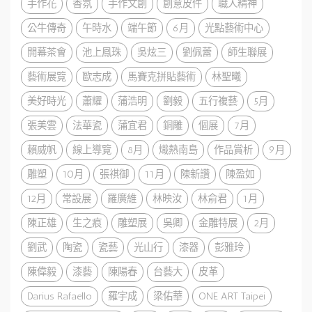
手作花
香氛
手作文創
創意皮件
職人精神
公牛傳奇
午時水
端午節
6月
光點藝術中心
開幕茶會
池上鳳珠
吳炫三
劉佩蕾
師生聯展
藝術展覽
歐志成
馬賽克拼貼藝術
林聖曦
美好時光
蕭耀
蒲浩明
劉毅
五行複藝
5月
張美雲
法華瓷
蒲宜君
銅雕
個展
7月
賴威帆
線上導覽
8月
熾熱南島
作品賞析
9月
雕塑
10月
張祺御
11月
陳新讚
陳盈如
12月
常設展
羅廣維
林映汝
林俞君
1月
陳正雄
生之痕
雕塑展
吳卿
金雕特展
2月
劉武
陶瓷
瓷藝
光山行
漆器
彭雅玲
陳偉毅
漆藝
陳陽春
台藝大
皮革
Darius Rafaello
羅宇成
梁佑華
ONE ART Taipei