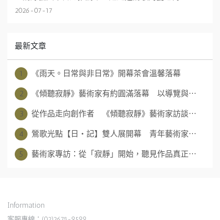
2026-07-17
最新文章
1
《雨天。日常與非日常》開幕茶會溫馨落幕
2
《傾聽寂靜》藝術家有約圓滿落幕 以導覽與⋯
3
從作品走向創作者 《傾聽寂靜》藝術家訪談⋯
4
鶯歌光點【日‧記】雙人展開幕 青年藝術家⋯
5
藝術家專訪：從「寂靜」開始，聽見作品真正⋯
Information
客服專線：(02)2678-9599