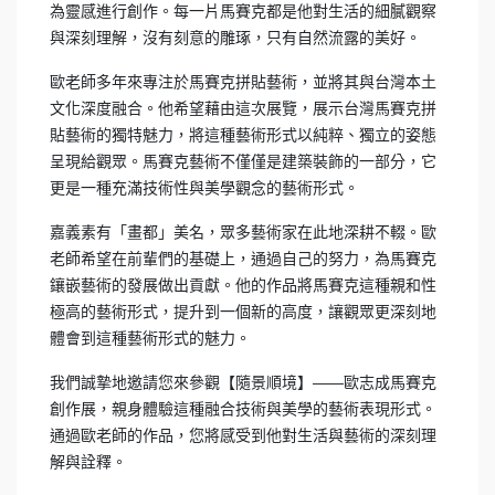
為靈感進行創作。每一片馬賽克都是他對生活的細膩觀察
與深刻理解，沒有刻意的雕琢，只有自然流露的美好。
歐老師多年來專注於馬賽克拼貼藝術，並將其與台灣本土
文化深度融合。他希望藉由這次展覽，展示台灣馬賽克拼
貼藝術的獨特魅力，將這種藝術形式以純粹、獨立的姿態
呈現給觀眾。馬賽克藝術不僅僅是建築裝飾的一部分，它
更是一種充滿技術性與美學觀念的藝術形式。
嘉義素有「畫都」美名，眾多藝術家在此地深耕不輟。歐
老師希望在前輩們的基礎上，通過自己的努力，為馬賽克
鑲嵌藝術的發展做出貢獻。他的作品將馬賽克這種親和性
極高的藝術形式，提升到一個新的高度，讓觀眾更深刻地
體會到這種藝術形式的魅力。
我們誠摯地邀請您來參觀【隨景順境】——歐志成馬賽克
創作展，親身體驗這種融合技術與美學的藝術表現形式。
通過歐老師的作品，您將感受到他對生活與藝術的深刻理
解與詮釋。