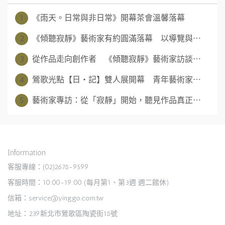
1
《雨天。日常與非日常》開幕茶會溫馨落幕
2
《傾聽寂靜》藝術家有約圓滿落幕 以導覽與⋯
3
從作品走向創作者 《傾聽寂靜》藝術家訪談⋯
4
鶯歌光點【日‧記】雙人展開幕 青年藝術家⋯
5
藝術家專訪：從「寂靜」開始，聽見作品真正⋯
Information
客服專線：(02)2678-9599
客服時間：10:00-19:00 (每月第1、第3週 週二館休)
信箱：service@yinggo.com.tw
地址：239新北市鶯歌區陶瓷街18號