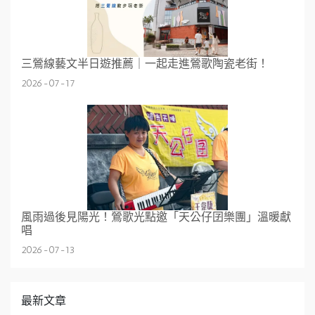
三鶯線藝文半日遊推薦｜一起走進鶯歌陶瓷老街！
2026-07-17
風雨過後見陽光！鶯歌光點邀「天公仔囝樂團」溫暖獻
唱
2026-07-13
最新文章