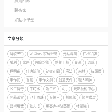
展覽回顧
藝術家
光點小學堂
文章分類
鶯歌老街
W Glory 家居燈飾
光點專訪
在地品牌
威利
家居
陶瓷燈飾
傳統工藝
創新
琉璃
透明系
仟庚琉璃
祕密花園
魔法
森林
貓頭鷹
手作花
香氛
手作文創
創意皮件
職人精神
公牛傳奇
午時水
端午節
6月
光點藝術中心
開幕茶會
池上鳳珠
吳炫三
劉佩蕾
師生聯展
藝術展覽
歐志成
馬賽克拼貼藝術
林聖曦