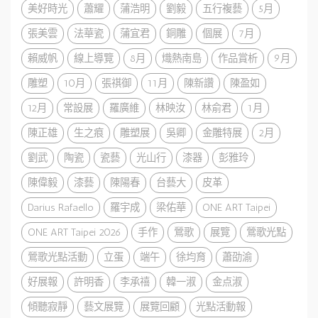
美好時光
蕭耀
蒲浩明
劉毅
五行複藝
5月
張美雲
法華瓷
蒲宜君
銅雕
個展
7月
賴威帆
線上導覽
8月
熾熱南島
作品賞析
9月
雕塑
10月
張祺御
11月
陳新讚
陳盈如
12月
常設展
羅廣維
林映汝
林俞君
1月
陳正雄
生之痕
雕塑展
吳卿
金雕特展
2月
劉武
陶瓷
瓷藝
光山行
漆器
彭雅玲
陳偉毅
漆藝
陳陽春
台藝大
皮革
Darius Rafaello
羅宇成
梁佑華
ONE ART Taipei
ONE ART Taipei 2026
手作
鶯歌
展覽
鶯歌光點
鶯歌光點活動
立蛋
端午
徐均育
蕭劭渝
好展報
許明香
李承禧
韓一淑
金点淑
傾聽寂靜
藝文展覽
展覽回顧
光點活動報