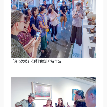
「真巧美藝」老師們輪流介紹作品