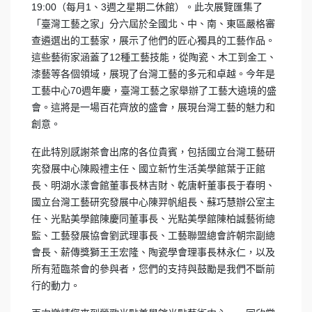
19:00（每月1、3週之星期二休館）。此次展覽匯集了
「臺灣工藝之家」分六屆於全國北、中、南、東區嚴格審
查遴選出的工藝家，展示了他們的匠心獨具的工藝作品。
這些藝術家涵蓋了12種工藝技能，從陶瓷、木工到金工、
漆藝等各個領域，展現了台灣工藝的多元和卓越。今年是
工藝中心70週年慶，臺灣工藝之家舉辦了工藝大遶境的盛
會。這將是一場百花齊放的盛會，展現台灣工藝的魅力和
創意。
在此特別感謝茶會出席的各位貴賓，包括國立台灣工藝研
究發展中心陳殿禮主任、國立新竹生活美學館葉于正館
長、明湖水漾會館董事長林吉財、乾唐軒董事長于春明、
國立台灣工藝研究發展中心陳羿帆組長、蘇巧慧辦公室主
任、光點美學館陳慶同董事長、光點美學館陳柏誠藝術總
監、工藝發展協會劉武理事長、工藝聯盟總會許朝宗副總
會長、薪傳獎獅王王宏隆、陶瓷學會理事長林永仁，以及
所有蒞臨茶會的參與者，您們的支持與鼓勵是我們不斷前
行的動力。