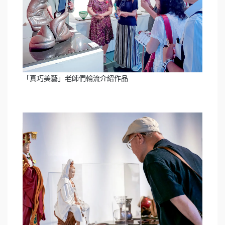
「真巧美藝」老師們輪流介紹作品