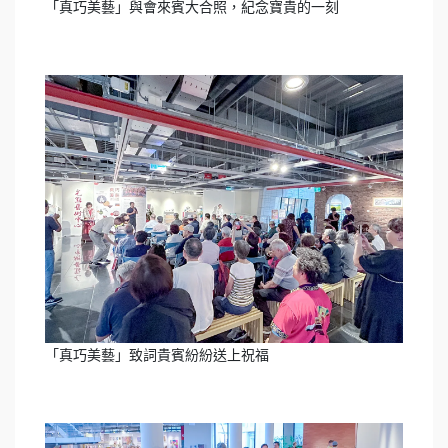
「真巧美藝」與會來賓大合照，紀念寶貴的一刻
「真巧美藝」致詞貴賓紛紛送上祝福