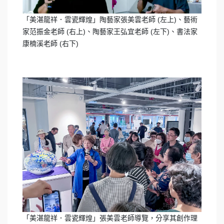
「美湛龍祥．雲瓷輝煌」陶藝家張美雲老師 (左上)、藝術
家范振金老師 (右上)、陶藝家王弘宜老師 (左下)、書法家
康楠溪老師 (右下)
「美湛龍祥．雲瓷輝煌」張美雲老師導覽，分享其創作理