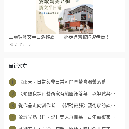
三鶯線藝文半日遊推薦｜一起走進鶯歌陶瓷老街！
2026-07-17
最新文章
1
《雨天。日常與非日常》開幕茶會溫馨落幕
2
《傾聽寂靜》藝術家有約圓滿落幕 以導覽與⋯
3
從作品走向創作者 《傾聽寂靜》藝術家訪談⋯
4
鶯歌光點【日‧記】雙人展開幕 青年藝術家⋯