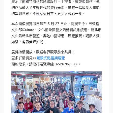
展示了他獨特風格的彩繪設計、手捏陶、柴燒壺創作。他
的作品融入了年輕世代的流行元素，帶來一幅幅令人驚艷
的異想世界，不僅貼近日常，更令人會心一笑。
本次兩檔展覽即日起至 5 月 27 日止，開展至今，已榮獲
文化部iCulture、文化部全國藝文活動資訊系統網、新北市
文化局新北市藝遊、非池中藝術網…展覽推薦，觀展人潮
如織，各界佳評如潮！
展覽持續開放，歡迎各界觀眾前來共賞！
更多詳情請見>>
鶯歌光點當期展覽
預約需求，請撥打展覽專線 02-2678-6577。