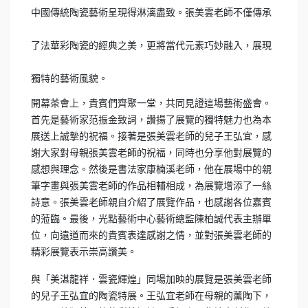
中國傳統陶瓷藝術呈現得淋漓盡致。張美雲老師不僅傳承
了法華彩陶瓷的經典之美，更將當代元素巧妙融入，展現
獨特的藝術風貌。
開幕茶會上，貴賓們齊聚一堂，共同見證這場藝術盛會。
首先是藝術家范振金致詞，讚揚了展覽的獨特魅力也為本
展送上誠摯的祝福。接著是張美雲老師的兒子王弘宜，感
謝大家對母親張美雲老師的祝福，同時也分享他對展覽的
感想與理念。然後是書法家康楠溪老師，他在展場中的親
筆字畫與張美雲老師的作品相輔相成，為展覽增添了一絲
詩意。張美雲老師親自介紹了展覽作品，也感謝各位嘉賓
的蒞臨。最後，光點藝術中心藝術總監陳柏誠代表主辦單
位，向遠道而來的貴賓表達感謝之情，並對張美雲老師的
精彩展覽表示崇高讚美。
與「美湛龍祥．雲瓷輝煌」同場加映的展覽是張美雲老師
的兒子王弘宜的陶瓷特展。王弘宜老師在母親的薰陶下，