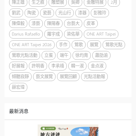
陳正雄
生之痕
雕塑展
吳卿
金雕特展
2月
劉武
陶瓷
瓷藝
光山行
漆器
彭雅玲
陳偉毅
漆藝
陳陽春
台藝大
皮革
Darius Rafaello
羅宇成
梁佑華
ONE ART Taipei
ONE ART Taipei 2026
手作
鶯歌
展覽
鶯歌光點
鶯歌光點活動
立蛋
端午
徐均育
蕭劭渝
好展報
許明香
李承禧
韓一淑
金点淑
傾聽寂靜
藝文展覽
展覽回顧
光點活動報
薛宏瑋
最新消息