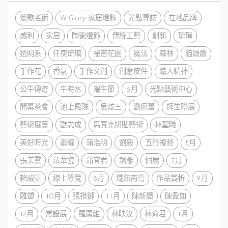
鶯歌老街
W Glory 家居燈飾
光點專訪
在地品牌
威利
家居
陶瓷燈飾
傳統工藝
創新
琉璃
透明系
仟庚琉璃
祕密花園
魔法
森林
貓頭鷹
手作花
香氛
手作文創
創意皮件
職人精神
公牛傳奇
午時水
端午節
6月
光點藝術中心
開幕茶會
池上鳳珠
吳炫三
劉佩蕾
師生聯展
藝術展覽
歐志成
馬賽克拼貼藝術
林聖曦
美好時光
蕭耀
蒲浩明
劉毅
五行複藝
5月
張美雲
法華瓷
蒲宜君
銅雕
個展
7月
賴威帆
線上導覽
8月
熾熱南島
作品賞析
9月
雕塑
10月
張祺御
11月
陳新讚
陳盈如
12月
常設展
羅廣維
林映汝
林俞君
1月