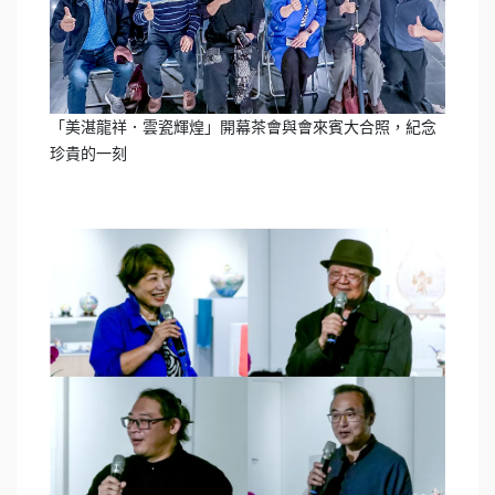
「美湛龍祥．雲瓷輝煌」開幕茶會與會來賓大合照，紀念
珍貴的一刻