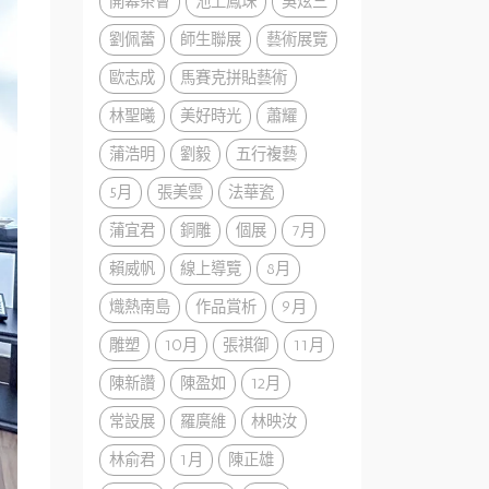
開幕茶會
池上鳳珠
吳炫三
劉佩蕾
師生聯展
藝術展覽
歐志成
馬賽克拼貼藝術
林聖曦
美好時光
蕭耀
蒲浩明
劉毅
五行複藝
5月
張美雲
法華瓷
蒲宜君
銅雕
個展
7月
賴威帆
線上導覽
8月
熾熱南島
作品賞析
9月
雕塑
10月
張祺御
11月
陳新讚
陳盈如
12月
常設展
羅廣維
林映汝
林俞君
1月
陳正雄