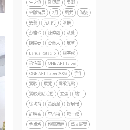
生之痕
雕塑展
吳卿
金雕特展
2月
劉武
陶瓷
瓷藝
光山行
漆器
彭雅玲
陳偉毅
漆藝
陳陽春
台藝大
皮革
Darius Rafaello
羅宇成
梁佑華
ONE ART Taipei
ONE ART Taipei 2026
手作
鶯歌
展覽
鶯歌光點
鶯歌光點活動
立蛋
端午
徐均育
蕭劭渝
好展報
許明香
李承禧
韓一淑
金点淑
傾聽寂靜
藝文展覽