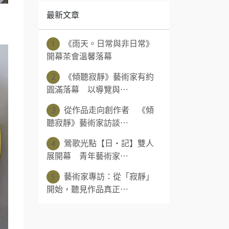
最新文章
1
《雨天。日常與非日常》
開幕茶會溫馨落幕
2
《傾聽寂靜》藝術家有約
圓滿落幕 以導覽與⋯
3
從作品走向創作者 《傾
聽寂靜》藝術家訪談⋯
4
鶯歌光點【日‧記】雙人
展開幕 青年藝術家⋯
5
藝術家專訪：從「寂靜」
開始，聽見作品真正⋯