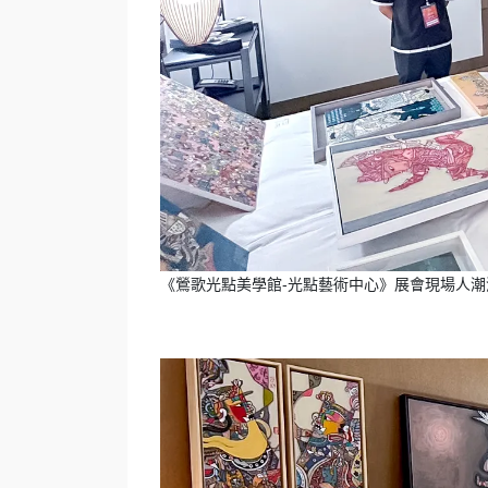
《鶯歌光點美學館-光點藝術中心》展會現場人潮