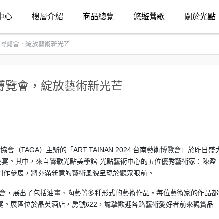
中心
樓層介紹
商品總覽
悠遊鶯歌
關於光點
博覽會，綻放藝術新光芒
博覽會，綻放藝術新光芒
灣畫廊協會（TAGA）主辦的「ART TAINAN 2024 台南藝術博覽會」於昨日盛
盛宴。其中，來自鶯歌光點美學館-光點藝術中心的五位優秀藝術家：陳盈
創作參展，將充滿新意的藝術風貌呈現於觀眾眼前。
覽會，展出了包括油畫、陶藝等多種形式的藝術作品。每位藝術家的作品都
。展區位於晶英酒店，房號622，誠摯歡迎各路藝術愛好者前來觀賞品