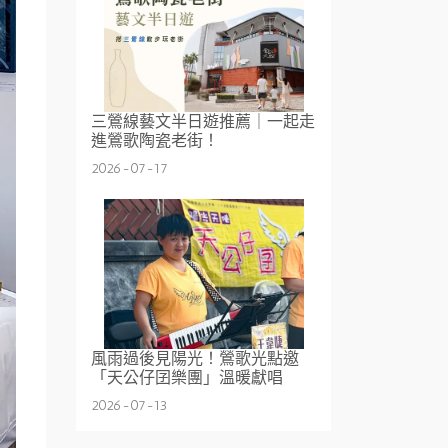
三鶯線藝文半日遊推薦｜一起走
進鶯歌陶瓷老街！
2026-07-17
風雨過後見陽光！鶯歌光點邀
「天公仔囝樂團」溫暖獻唱
2026-07-13