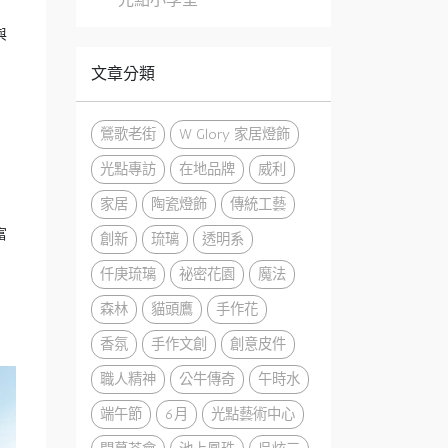
與
文章分類
鶯歌老街
W Glory 家居燈飾
光點專訪
在地品牌
威利
家居
陶瓷燈飾
傳統工藝
富
創新
琉璃
透明系
仟庚琉璃
祕密花園
魔法
森林
貓頭鷹
手作花
香氛
手作文創
創意皮件
職人精神
公牛傳奇
午時水
端午節
6月
光點藝術中心