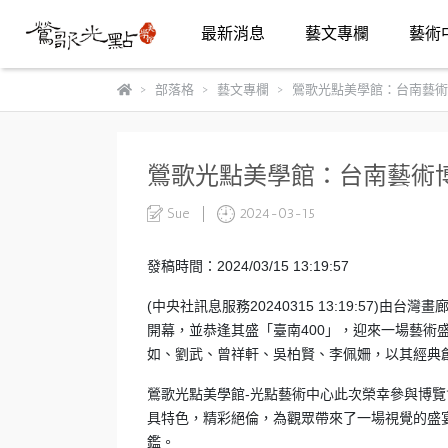
最新消息
藝文專欄
藝術
部落格
藝文專欄
鶯歌光點美學館：台南藝術
鶯歌光點美學館：台南藝術
Sue
2024-03-15
發稿時間：2024/03/15 13:19:57
(中央社訊息服務20240315 13:19:57)由台
開幕，並恭逢其盛「臺南400」，迎來一場藝術
如、劉武、曾祥軒、吳柏賢、李佩姍，以其經典
鶯歌光點美學館-光點藝術中心此次榮幸參與博
具特色，精彩絕倫，為觀眾帶來了一場視覺的盛宴
鑑。