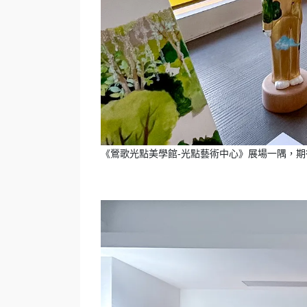
《鶯歌光點美學館-光點藝術中心》展場一隅，