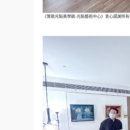
《鶯歌光點美學館-光點藝術中心》衷心感謝所