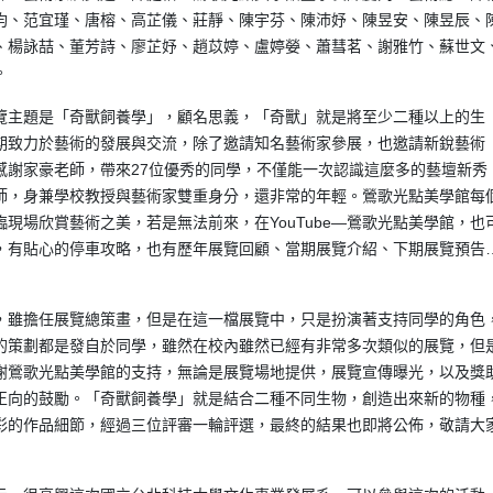
昀、范宜瑾、唐榕、高芷儀、莊靜、陳宇芬、陳沛妤、陳昱安、陳昱辰、
、楊詠喆、董芳詩、廖芷妤、趙苡婷、盧婷嫈、蕭彗茗、謝雅竹、蘇世文
。
覽主題是「奇獸飼養學」，顧名思義，「奇獸」就是將至少二種以上的生
期致力於藝術的發展與交流，除了邀請知名藝術家參展，也邀請新銳藝術
感謝家豪老師，帶來27位優秀的同學，不僅能一次認識這麼多的藝壇新秀
師，身兼學校教授與藝術家雙重身分，還非常的年輕。鶯歌光點美學館每
現場欣賞藝術之美，若是無法前來，在YouTube—鶯歌光點美學館，也
，有貼心的停車攻略，也有歷年展覽回顧、當期展覽介紹、下期展覽預告
，雖擔任展覽總策畫，但是在這一檔展覽中，只是扮演著支持同學的角色
的策劃都是發自於同學，雖然在校內雖然已經有非常多次類似的展覽，但
謝鶯歌光點美學館的支持，無論是展覽場地提供，展覽宣傳曝光，以及獎
正向的鼓勵。「奇獸飼養學」就是結合二種不同生物，創造出來新的物種
彩的作品細節，經過三位評審一輪評選，最終的結果也即將公佈，敬請大