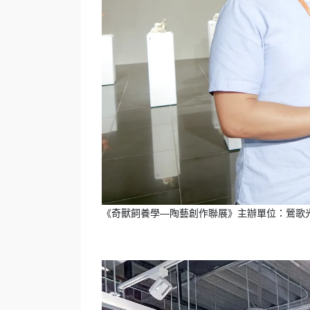
《奇獸飼養學—陶藝創作聯展》主辦單位：鶯歌光