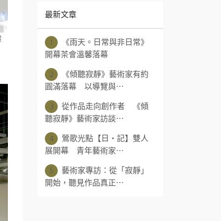
最新文章
業
1
《雨天。日常與非日常》
開幕茶會溫馨落幕
2
《傾聽寂靜》藝術家有約
圓滿落幕 以導覽與⋯
3
從作品走向創作者 《傾
聽寂靜》藝術家訪談⋯
4
鶯歌光點【日‧記】雙人
展開幕 青年藝術家⋯
5
藝術家專訪：從「寂靜」
開始，聽見作品真正⋯