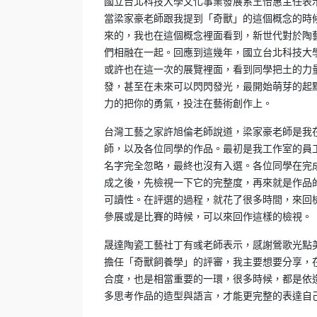
國立台北科技大學文化事業發展系王怡惠主任表
當梁家豪老師跟我提到「奇獸」的這個概念的時
來的，我也在這個概念裡面看到，新世代對於陶
們相融在一起。回應到這幾年，國立台北科技大
或許也在這一次的展覽裡面，看到同學把土的力
發，甚至在未來可以閃閃發光，最開始萌芽的起
力的把你的勇氣，投注在藝術創作上。
台灣工藝之家許旭倫老師說道，梁家豪老師是我
師，以及各位同學的作品。最初是我工作室的員
名字完全忽略，最終也沒有入選。各位同學在完
成之後，先檢視一下它的完整度，再來就是作品
可讀性。在評選的過程，就花了很多時間，來回
參展或是比賽的時候，可以來回作這樣的檢視。
晟達陶瓷工藝社丁有彧老師表示，感謝鶯歌光點
擔任「奇獸飼養學」的評審，我主要想要分享，
合度，也是相當重要的一環，很多時候，都是依
多思考作品的造型與語言，才能更完整的表達自