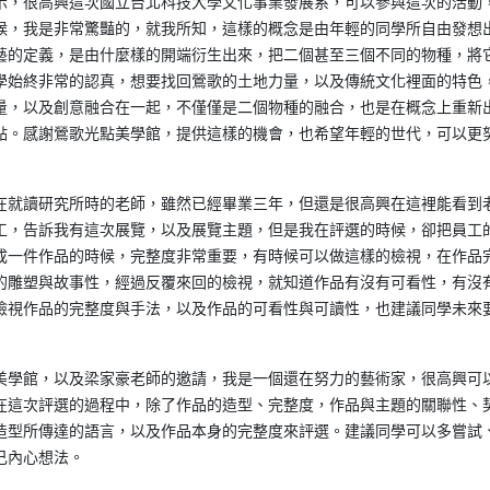
示，很高興這次國立台北科技大學文化事業發展系，可以參與這次的活動
候，我是非常驚豔的，就我所知，這樣的概念是由年輕的同學所自由發想
藝的定義，是由什麼樣的開端衍生出來，把二個甚至三個不同的物種，將
學始終非常的認真，想要找回鶯歌的土地力量，以及傳統文化裡面的特色
量，以及創意融合在一起，不僅僅是二個物種的融合，也是在概念上重新
點。感謝鶯歌光點美學館，提供這樣的機會，也希望年輕的世代，可以更
在就讀研究所時的老師，雖然已經畢業三年，但還是很高興在這裡能看到
工，告訴我有這次展覽，以及展覽主題，但是我在評選的時候，卻把員工
成一件作品的時候，完整度非常重要，有時候可以做這樣的檢視，在作品
的雕塑與故事性，經過反覆來回的檢視，就知道作品有沒有可看性，有沒
檢視作品的完整度與手法，以及作品的可看性與可讀性，也建議同學未來
美學館，以及梁家豪老師的邀請，我是一個還在努力的藝術家，很高興可
在這次評選的過程中，除了作品的造型、完整度，作品與主題的關聯性、
造型所傳達的語言，以及作品本身的完整度來評選。建議同學可以多嘗試
己內心想法。