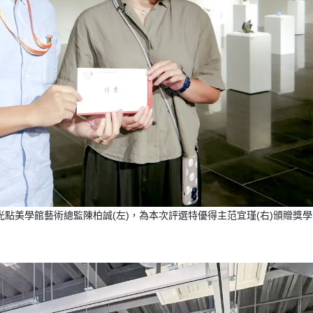
點美學館藝術總監陳柏誠(左)，為本次評選特優得主范宜瑾(右)頒贈獎學