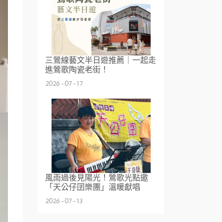
三鶯線藝文半日遊推薦｜一起走
進鶯歌陶瓷老街！
2026-07-17
風雨過後見陽光！鶯歌光點邀
「天公仔囝樂團」溫暖獻唱
2026-07-13