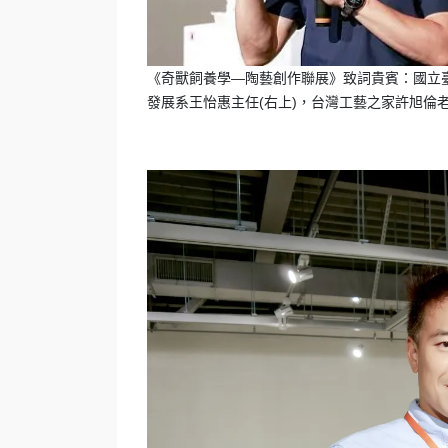
《奇獸飼養學—陶藝創作聯展》致詞貴賓：國立臺
發展系王怡惠主任(右上)，台灣工藝之家許旭倫老