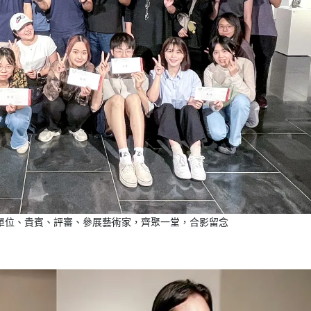
單位、貴賓、評審、參展藝術家，齊聚一堂，合影留念