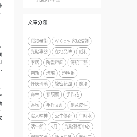
陳
、
文章分類
鶯歌老街
W Glory 家居燈飾
，
光點專訪
在地品牌
威利
個
可
家居
陶瓷燈飾
傳統工藝
…
創新
琉璃
透明系
仟庚琉璃
祕密花園
魔法
，
森林
貓頭鷹
手作花
是
助
香氛
手作文創
創意皮件
，
職人精神
公牛傳奇
午時水
家
端午節
6月
光點藝術中心