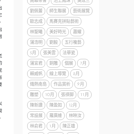
開幕茶會
池上鳳珠
吳炫三
，
出
劉佩蕾
師生聯展
藝術展覽
它
歐志成
馬賽克拼貼藝術
，
出
林聖曦
美好時光
蕭耀
努
蒲浩明
劉毅
五行複藝
5月
張美雲
法華瓷
老
的
蒲宜君
銅雕
個展
7月
完
賴威帆
線上導覽
8月
有
熾熱南島
作品賞析
9月
要
雕塑
10月
張祺御
11月
以
陳新讚
陳盈如
12月
契
常設展
羅廣維
林映汝
、
林俞君
1月
陳正雄