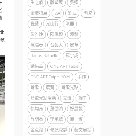
生之痕
雕塑展
吳卿
計
老
金雕特展
2月
劉武
陶瓷
蕭
瓷藝
光山行
漆器
新北
彭雅玲
陳偉毅
漆藝
鶯歌
陳陽春
台藝大
皮革
Darius Rafaello
羅宇成
梁佑華
ONE ART Taipei
ONE ART Taipei 2026
手作
鶯歌
展覽
鶯歌光點
鶯歌光點活動
立蛋
端午
徐均育
蕭劭渝
好展報
許明香
李承禧
韓一淑
金点淑
傾聽寂靜
藝文展覽