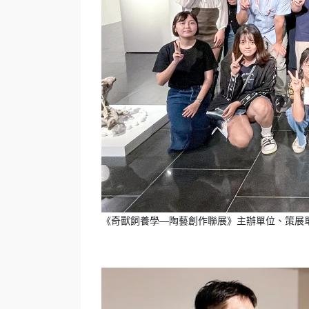
《奇獸飼養學—陶藝創作聯展》主辦單位、策展