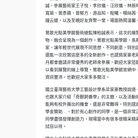
誠，參展藝術家王子悅、李欣儀、汪欣儀、林辰
寬瑜、曾彥蘋、曾郁方、游品知、程曦、楊絲茜
鐘云鐿，以及至親好友齊聚一堂，場面熱鬧溫馨
鶯歌光點美學館藝術總監陳柏誠表示，這次的展
物，融合呈現為一個創作。鶯歌光點美學館，長
家，讓年輕世代展現不同思想、不同創意，特別
還能一次欣賞這麼多的全新創作，也感佩家豪老
月都會邀請非常優秀的老師來參展，歡迎大家蒞臨
以看到展覽的線上導覽。鶯歌光點美學館官網中
資訊豐沛，也歡迎大家多多關注。
國立臺灣藝術大學工藝設計學系梁家豪教授說道
也跟大家介紹「奇獸飼養學」的主題，以及活動
能夠有校外展出的機會，還是非常難得，特別感
學金贊助…，對於有心創作的同學，是一個非常
同學盡情發揮創造力，現場當中有很多很精采精
拭目以待。