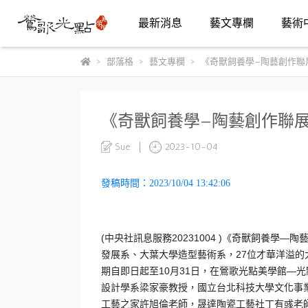
最新消息
藝文專欄
藝術
部落格
藝文專欄
《奇獸飼養學—陶藝創作聯
《奇獸飼養學—陶藝創作聯展
Sue
2023-10-04
發稿時間：2023/10/04 13:42:06
(中央社訊息服務20231004 )《奇獸飼養
發展系、大葉大學造型藝術系，27位才華洋溢
期自即日起至10月31日，在鶯歌光點美學館—
設計學系梁家豪教授，國立台北科技大學文化事
工藝之家許旭倫老師，晟達陶瓷工藝社丁有彧老