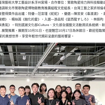
臺灣藝術大學工藝設計系浮州窯場，合作單位：鶯歌陶瓷培力與科技驅動
邀請新北市鶯歌陶瓷博物館教育推廣組程文宏組長，台灣工藝之家許旭倫
者暨得獎作品出爐：特優—范宜瑾《蛇蛇》，優選—陳昱安《毒渡渡》、
猴蠑》、楊絲茜《融化的愛》，入選—游品知《鼠西龍すしろ》、林辰昀
氣》。特別感謝文化部iCulture、文化部全國藝文活動資訊系統網、
展覽推薦，展期至10月31日，也提醒您10月17日為休館日，歡迎蒞臨
育家的異想世界，享受年輕世代精彩呈獻的藝術饗宴。