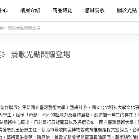
中心
樓層介紹
商品總覽
悠遊鶯歌
關於光點
展》 鶯歌光點閃耀登場
》 鶯歌光點閃耀登場
學—陶藝創作聯展》集結國立臺灣藝術大學工藝設計系、國立台北科技大學文化
的大學生，賦予「奇獸」不同的超能力及獨特風格，創造獨一無二的存在！
光點藝術中心展出。日前舉行展覽開幕以及評選公布，國立臺灣藝術大學工
業發展系王怡惠主任，新北市鶯歌陶瓷博物館教育推廣組程文宏組長，台
師，藝術家洪美蓮、陳庭怡，鶯歌光點美學館董事長陳慶同、藝術總監陳