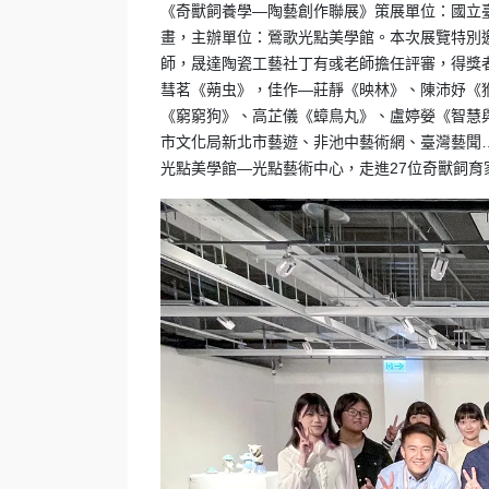
《奇獸飼養學—陶藝創作聯展》策展單位：國立
畫，主辦單位：鶯歌光點美學館。本次展覽特別
師，晟達陶瓷工藝社丁有彧老師擔任評審，得獎
彗茗《蒴虫》，佳作—莊靜《映林》、陳沛妤《
《窮窮狗》、高芷儀《蟑鳥丸》、盧婷嫈《智慧與勇
市文化局新北市藝遊、非池中藝術網、臺灣藝聞…
光點美學館—光點藝術中心，走進27位奇獸飼