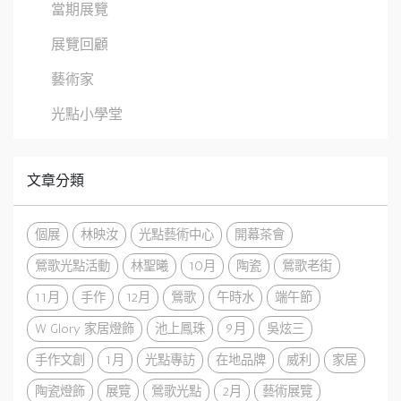
當期展覽
展覽回顧
藝術家
光點小學堂
文章分類
個展
林映汝
光點藝術中心
開幕茶會
鶯歌光點活動
林聖曦
10月
陶瓷
鶯歌老街
11月
手作
12月
鶯歌
午時水
端午節
W Glory 家居燈飾
池上鳳珠
9月
吳炫三
手作文創
1月
光點專訪
在地品牌
威利
家居
陶瓷燈飾
展覽
鶯歌光點
2月
藝術展覽