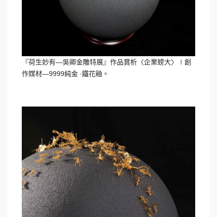
『荷生妙有—吳卿金雕特展』作品賞析〈企業螃大〉∣創
作媒材—9999純金 ∙鐵花釉。