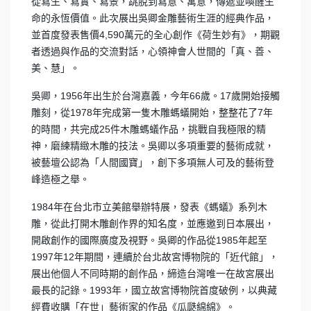
從寫生、寫實、寫景，跳脫到寫意、寓意，傳遞並喚醒生
命的永恆價值。此次展出吳卿金雕藝術生涯的經典作品，
並首度發表售價4,590萬元的全心創作《荷生妙有》，期觀
者透過與作品的交流對話，心領神會人世間的「真、善、
美、慧」。
吳卿，1956年出生於台灣嘉義，今年66歲。17歲開始接觸
雕刻，從1978年完成第一隻木雕螞蟻開始，整整花了7年
的時間，共完成25件木雕螞蟻作品，挑戰自我極限的精
神，磨練精緻木雕的技法。吳卿以多項重要的藝術成就，
被藝壇公認為「人間國寶」，創下多項無人可及的藝術登
峰造極之舉。
1984年在台北市立美館舉辦特展，發表《螞蟻》系列木
雕，從此打開木雕創作界的知名度，並應邀到日本展出，
開啟創作的國際廣度及視野。吳卿的作品從1985年起至
1997年12年期間，連續於台北故宮博物院的「近代館」，
展出他個人不同時期的創作品，締造台灣唯一在故宮展出
最長的記錄。1993年，國立故宮博物院首度破例，以典藏
經費收購「在世」藝術家的作品《瓜瓞綿綿》。