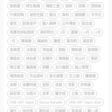
劉佩蕾
師生聯展
傳統工藝
創新
琉璃
透明系
仟庚琉璃
祕密花園
魔法
森林
貓頭鷹
手作花
香氛
創意皮件
職人精神
公牛傳奇
歐志成
馬賽克拼貼藝術
美好時光
5月
蕭耀
6月
8月
7月
陳陽春
賴威帆
雕塑
蒲浩明
蒲宜君
張美雲
法華瓷
常設展
劉毅
陳新讚
張祺御
陳盈如
林俞君
彭雅玲
陳偉毅
光山行
劉武
陳正雄
羅廣維
銅雕
五行複藝
線上導覽
熾熱南島
作品賞析
藝文展覽
生之痕
雕塑展
吳卿
金雕特展
瓷藝
漆器
漆藝
許明香
薛宏瑋
台藝大
皮革
羅宇成
立蛋
梁佑華
ONE ART Taipei
Darius Rafaello
ONE ART Taipei 2026
端午
徐均育
蕭劭渝
好展報
李承禧
韓一淑