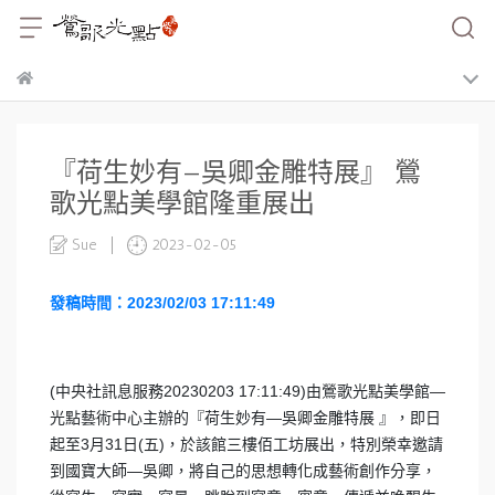
『荷生妙有—吳卿金雕特展』 鶯
歌光點美學館隆重展出
Sue
2023-02-05
發稿時間：2023/02/03 17:11:49
(中央社訊息服務20230203 17:11:49)由鶯歌光點美學館—
光點藝術中心主辦的『荷生妙有—吳卿金雕特展 』，即日
起至3月31日(五)，於該館三樓佰工坊展出，特別榮幸邀請
到國寶大師—吳卿，將自己的思想轉化成藝術創作分享，