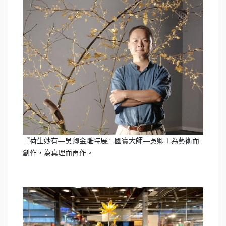
『荷生妙有—吳卿金雕特展』國寶大師—吳卿∣為藝術而
創作，為真理而再作。