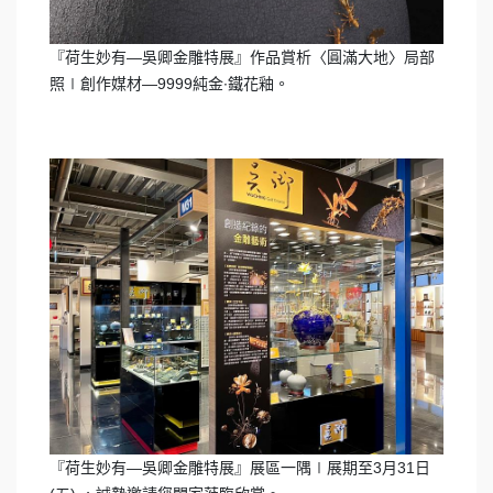
『荷生妙有—吳卿金雕特展』作品賞析〈圓滿大地〉局部
照∣創作媒材—9999純金∙鐵花釉。
『荷生妙有—吳卿金雕特展』展區一隅∣展期至3月31日