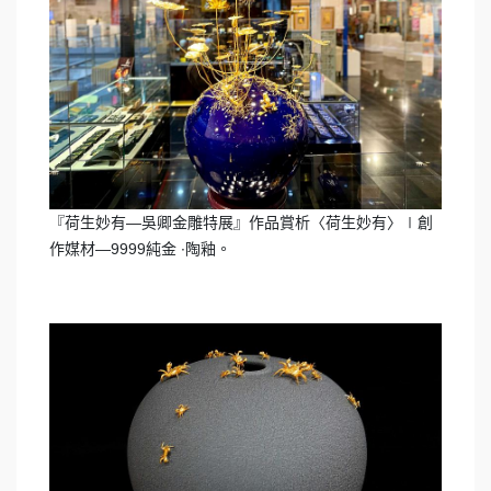
『荷生妙有—吳卿金雕特展』作品賞析〈荷生妙有〉∣創
作媒材—9999純金 ∙陶釉。