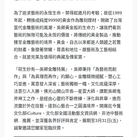
為了追求藝術的永恆生命，禁得起歲月的考驗；故從1989
年起，轉換成純度9999的黃金作為雕刻媒材，開啟了台灣
當代金雕藝術的風潮。吳卿黃金般的生命力，讓我們看到
藝術的無限可能及永恆的價值，將傳統的黃金製品，推動
臻至金雕藝術的境界。黃金，自古以來都是人類趨之若鶩
的財產，象徵著榮耀，尊貴和地位。跟藝術及工藝相結
合，就是完美及值得的典藏及傳家寶。
『荷生妙有—吳卿金雕特展』，吳卿秉持「為藝術而創
作」與「為真理而再作」的願心。金雕精微細膩，慧心工
巧並進，寓意發人深省；藝術獨樹一幟，文化底蘊深厚，
法意引人入勝。佛光山開山宗長—星雲大師，讚歎吳卿鬼
斧神工之作，是經由心靈的不斷修練、淨化與昇華，進而
流露於外在技藝，達到心藝合一之圓滿境界。開展迄今獲
文化部iCulture、文化部全國活動藝文資訊網、非池中藝術
網…推薦，並深獲各界好評與肯定，展期至3月31日(五)，
誠摯邀請您闔家蒞臨欣賞。