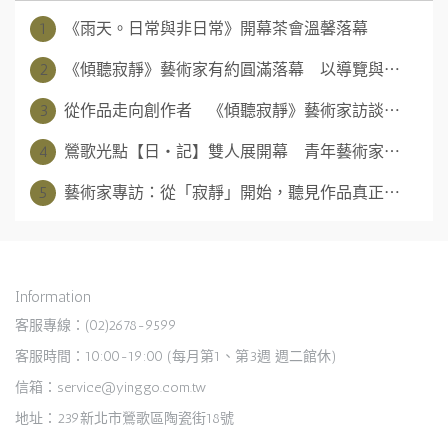
1
《雨天。日常與非日常》開幕茶會溫馨落幕
2
《傾聽寂靜》藝術家有約圓滿落幕 以導覽與⋯
3
從作品走向創作者 《傾聽寂靜》藝術家訪談⋯
4
鶯歌光點【日‧記】雙人展開幕 青年藝術家⋯
5
藝術家專訪：從「寂靜」開始，聽見作品真正⋯
Information
客服專線：(02)2678-9599
客服時間：10:00-19:00 (每月第1、第3週 週二館休)
信箱：service@yinggo.com.tw
地址：239新北市鶯歌區陶瓷街18號