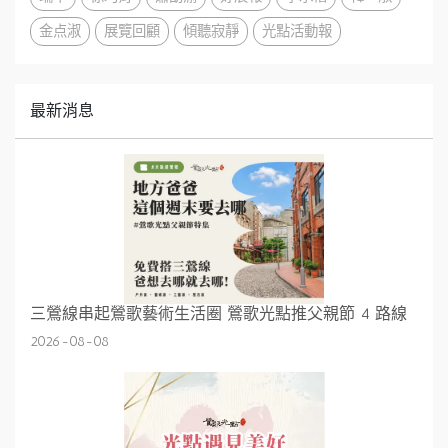
金点淑
展覽回顧
傾聽寂靜
光點活動報
最新消息
三鶯線串起鶯歌藝術生活圈 鶯歌光點推父親節 4 路線
2026-08-08