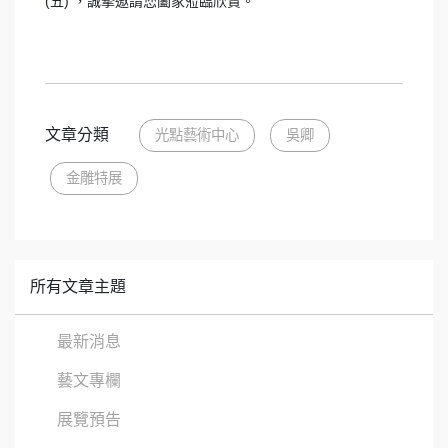
(五) ，誠摯邀請您闔家蒞臨欣賞。
文章分類
光點藝術中心
吳卿
金雕特展
所有文章主題
最新消息
藝文專欄
展覽預告