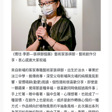
《嚮往∙季節—張祺御個展》藝術家張祺御，藝術創作分
享，衷心感謝大家祝福
來自新埔的客家專職藝術家張祺御，出生於淡水，畢業於
淡江中學、銘傳商專。深受父母新埔與北埔的純樸風氣影
響，習慣晴耕(勤更)雨讀。個性隨和很喜歡分享，即使是
一顆蘋果，覺得那是種幸福。很喜歡同時做超過兩件事；
手上忙著，眼中看著，腦中念著，心理想著，也就成了一
種習慣。在創作上也是如此，或許是創作轉換心情的一種
方式。作品傾向於植物風景的半抽象風格，此次展出系列
為落羽松與她的對話，融合了風、雨、光、季節、時間的