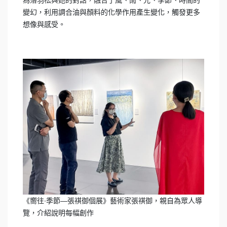
變幻，利用調合油與顏料的化學作用產生變化，觸發更多
想像與感受。
《嚮往∙季節—張祺御個展》藝術家張祺御，親自為眾人導
覽，介紹說明每幅創作