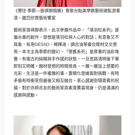
《嚮往∙季節—張祺御個展》鶯歌光點美學館藝術總監游素
清，邀您欣賞藝術饗宴
藝術家張祺御表示，此次參展作品中，「落羽松系列」是
偏水墨的創作，發想是落羽松與人心的對話；有意象又不
具象，有用GESSO、稀釋液、調合油等複合媒材交叉使
用，本次主為季節的變幻。「懷舊系列」是厚重的油彩堆
疊，有復古的純樸與手作感的狀態，一旦思路清明後下筆
即刻又明確。題材發想的時間很長，一層一層加上想要的
光彩，生活是一件複雜的事，要簡化思維面對挑戰，有時
矛盾有時衝突但最後又相互融合。衷心感謝到場貴賓的祝
福，對於亦師亦友的藝術家高素寬驚喜現身，仍是滿滿的
感謝與感動。