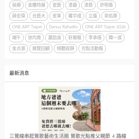
吳卿
金雕特展
瓷藝
漆器
漆藝
許明香
薛宏瑋
台藝大
皮革
羅宇成
立蛋
梁佑華
ONE ART Taipei
Darius Rafaello
ONE ART Taipei 2026
端午
徐均育
蕭劭渝
好展報
李承禧
韓一淑
金点淑
展覽回顧
傾聽寂靜
光點活動報
最新消息
三鶯線串起鶯歌藝術生活圈 鶯歌光點推父親節 4 路線