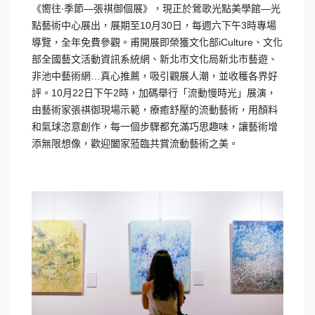
《嚮往∙季節—張祺御個展》，現正於鶯歌光點美學館—光
點藝術中心展出，展期至10月30日，每週六下午3時專場
導覽，全年免費參觀。甫開展即榮獲文化部iCulture、文化
部全國藝文活動資訊系統網、新北市文化局新北市藝遊、
非池中藝術網…真心推薦，吸引觀展人潮，並收穫各界好
評。10月22日下午2時，加碼舉行「流動慢時光」展演，
由藝術家張祺御現場示範，療癒舒壓的流動藝術，用顏料
和氣球恣意創作，每一個步驟都充滿巧思趣味，讓藝術增
添無限想像，歡迎闔家蒞臨共賞流動藝術之美。