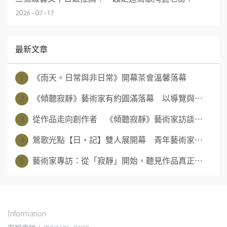
2026-07-17
最新文章
1
《雨天。日常與非日常》開幕茶會溫馨落幕
2
《傾聽寂靜》藝術家有約圓滿落幕 以導覽與⋯
3
從作品走向創作者 《傾聽寂靜》藝術家訪談⋯
4
鶯歌光點【日‧記】雙人展開幕 青年藝術家⋯
5
藝術家專訪：從「寂靜」開始，聽見作品真正⋯
Information