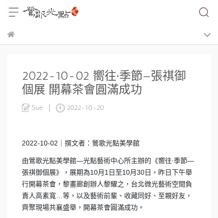
2022-10-02 嚮往∙季節—張祺御
個展 開幕茶會圓滿成功
Sue
2022-10-20
2022-10-02｜撰文者：鶯歌光點美學館
由鶯歌光點美學館—光點藝術中心所主辦的《嚮往∙季節—
張祺御個展》，展期為10月1日至10月30日，昨日下午舉
行開幕茶會，黎畫廊創辦人黎耀之，台北微光藝術空間負
責人高素寬…等，以及藝術前輩、收藏同好、至親好友，
齊聚現場共襄盛舉，開幕茶會圓滿成功。