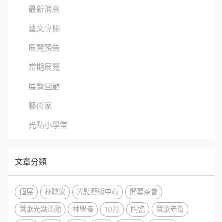
最新消息
藝文專欄
展覽預告
當期展覽
展覽回顧
藝術家
光點小學堂
文章分類
個展
林映汝
光點藝術中心
開幕茶會
鶯歌光點活動
林聖曦
10月
陶瓷
鶯歌老街