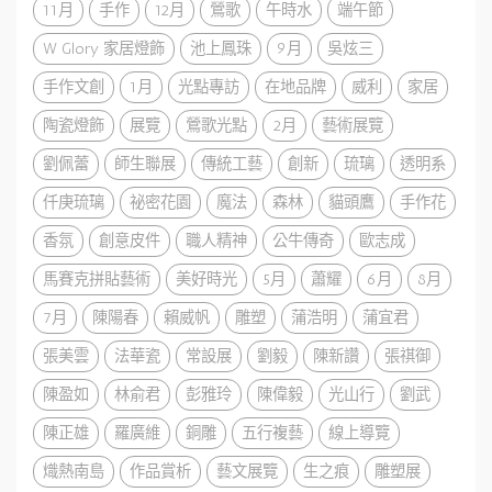
11月
手作
12月
鶯歌
午時水
端午節
W Glory 家居燈飾
池上鳳珠
9月
吳炫三
手作文創
1月
光點專訪
在地品牌
威利
家居
陶瓷燈飾
展覽
鶯歌光點
2月
藝術展覽
劉佩蕾
師生聯展
傳統工藝
創新
琉璃
透明系
仟庚琉璃
祕密花園
魔法
森林
貓頭鷹
手作花
香氛
創意皮件
職人精神
公牛傳奇
歐志成
馬賽克拼貼藝術
美好時光
5月
蕭耀
6月
8月
7月
陳陽春
賴威帆
雕塑
蒲浩明
蒲宜君
張美雲
法華瓷
常設展
劉毅
陳新讚
張祺御
陳盈如
林俞君
彭雅玲
陳偉毅
光山行
劉武
陳正雄
羅廣維
銅雕
五行複藝
線上導覽
熾熱南島
作品賞析
藝文展覽
生之痕
雕塑展