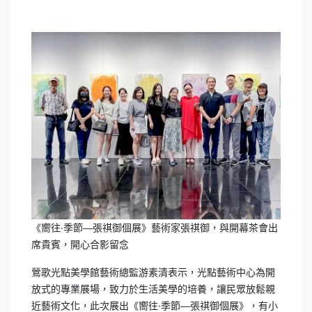
《嚮往∙季節—張祺御個展》藝術家張祺御，與開幕茶會出
席貴賓，開心合影留念
鶯歌光點美學館藝術總監游素清表示，光點藝術中心為開
放式的專業展場，致力於生活美學的培養，讓民眾放鬆親
近藝術文化，此次展出《嚮往∙季節—張祺御個展》，有小