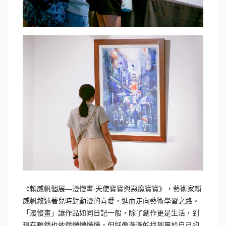
《賴威帆個展—漫慢畫∙天使寶寶與惡魔寶寶》，藝術家賴
威帆敘述著兒時對動漫的喜愛，進而走向藝術學習之路。
「漫慢畫」讓作品如同日記一般，除了創作更是生活，到
現在雖然也依然懵懵懂懂，但好像漸漸的找到屬於自己的