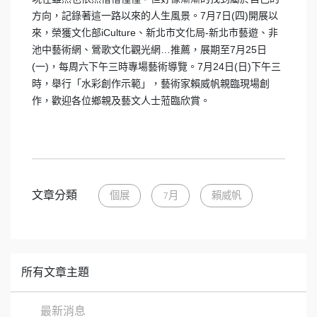
方向，記錄著這一路以來的人生風景。7月7日(四)開展以
來，榮獲文化部iCulture、新北市文化局-新北市藝遊、非
池中藝術網、鶯歌文化觀光網…推薦，展期至7月25日
(一)，每周六下午三時專場藝術導覽。7月24日(日)下午三
時，舉行「水彩創作示範」，藝術家賴威帆親臨現場創
作，歡迎各位鄉親及藝文人士蒞臨欣賞。
文章分類
個展
7月
賴威帆
所有文章主題
最新消息