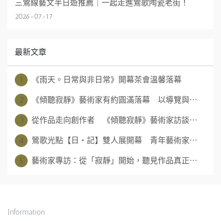
三鶯線藝文半日遊推薦｜一起走進鶯歌陶瓷老街！
2026-07-17
最新文章
1
《雨天。日常與非日常》開幕茶會溫馨落幕
2
《傾聽寂靜》藝術家有約圓滿落幕 以導覽與⋯
3
從作品走向創作者 《傾聽寂靜》藝術家訪談⋯
4
鶯歌光點【日‧記】雙人展開幕 青年藝術家⋯
5
藝術家專訪：從「寂靜」開始，聽見作品真正⋯
Information