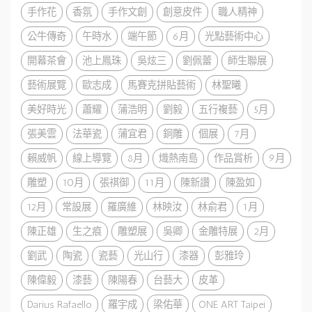
手作花
香氛
手作文創
創意皮件
職人精神
公牛傳奇
午時水
端午節
6月
光點藝術中心
開幕茶會
池上鳳珠
吳炫三
劉佩蕾
師生聯展
藝術展覽
歐志成
馬賽克拼貼藝術
林聖曦
美好時光
蕭耀
蒲浩明
劉毅
五行複藝
5月
張美雲
法華瓷
蒲宜君
銅雕
個展
7月
賴威帆
線上導覽
8月
熾熱南島
作品賞析
9月
雕塑
10月
張祺御
11月
陳新讚
陳盈如
12月
常設展
羅廣維
林映汝
林俞君
1月
陳正雄
生之痕
雕塑展
吳卿
金雕特展
2月
劉武
陶瓷
瓷藝
光山行
漆器
彭雅玲
陳偉毅
漆藝
陳陽春
台藝大
皮革
Darius Rafaello
羅宇成
梁佑華
ONE ART Taipei