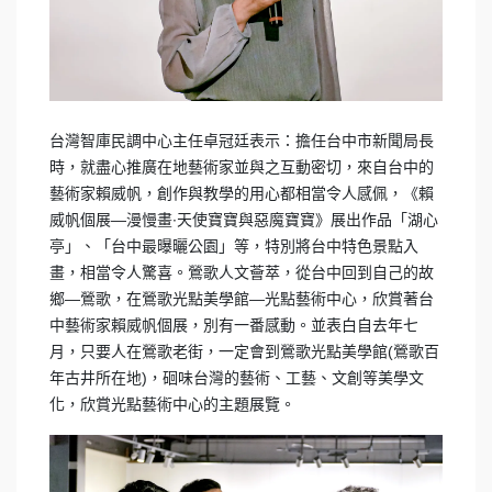
台灣智庫民調中心主任卓冠廷表示：擔任台中市新聞局長
時，就盡心推廣在地藝術家並與之互動密切，來自台中的
藝術家賴威帆，創作與教學的用心都相當令人感佩，《賴
威帆個展—漫慢畫∙天使寶寶與惡魔寶寶》展出作品「湖心
亭」、「台中最曝曬公園」等，特別將台中特色景點入
畫，相當令人驚喜。鶯歌人文薈萃，從台中回到自己的故
鄉—鶯歌，在鶯歌光點美學館—光點藝術中心，欣賞著台
中藝術家賴威帆個展，別有一番感動。並表白自去年七
月，只要人在鶯歌老街，一定會到鶯歌光點美學館(鶯歌百
年古井所在地)，硘味台灣的藝術、工藝、文創等美學文
化，欣賞光點藝術中心的主題展覽。