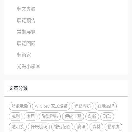
藝文專欄
展覽預告
當期展覽
展覽回顧
藝術家
光點小學堂
文章分類
鶯歌老街
W Glory 家居燈飾
光點專訪
在地品牌
威利
家居
陶瓷燈飾
傳統工藝
創新
琉璃
透明系
仟庚琉璃
祕密花園
魔法
森林
貓頭鷹