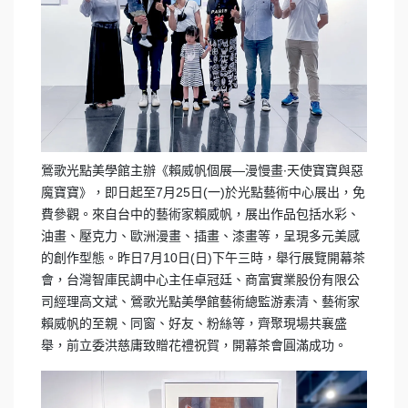
鶯歌光點美學館主辦《賴威帆個展—漫慢畫∙天使寶寶與惡
魔寶寶》，即日起至7月25日(一)於光點藝術中心展出，免
費參觀。來自台中的藝術家賴威帆，展出作品包括水彩、
油畫、壓克力、歐洲漫畫、插畫、漆畫等，呈現多元美感
的創作型態。昨日7月10日(日)下午三時，舉行展覽開幕茶
會，台灣智庫民調中心主任卓冠廷、商富實業股份有限公
司經理高文斌、鶯歌光點美學館藝術總監游素清、藝術家
賴威帆的至親、同窗、好友、粉絲等，齊聚現場共襄盛
舉，前立委洪慈庸致贈花禮祝賀，開幕茶會圓滿成功。