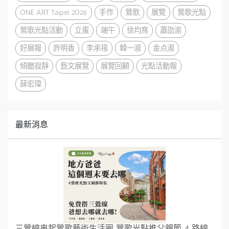
ONE ART Taipei 2026
手作
鶯歌
展覽
鶯歌光點
鶯歌光點活動
立蛋
端午
徐均育
蕭劭渝
好展報
許明香
李承禧
韓一淑
金点淑
傾聽寂靜
藝文展覽
展覽回顧
光點活動報
薛宏瑋
最新消息
三鶯線串起鶯歌藝術生活圈 鶯歌光點推父親節 4 路線