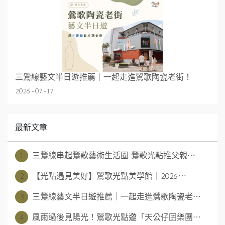
三鶯線藝文半日遊推薦｜一起走進鶯歌陶瓷老街！
2026-07-17
最新文章
1
三鶯線串起鶯歌藝術生活圈 鶯歌光點推父親⋯
2
【光點遇見美好】鶯歌光點美學館｜2026⋯
3
三鶯線藝文半日遊推薦｜一起走進鶯歌陶瓷老⋯
4
風雨過後見陽光！鶯歌光點邀「天公仔囝樂團⋯