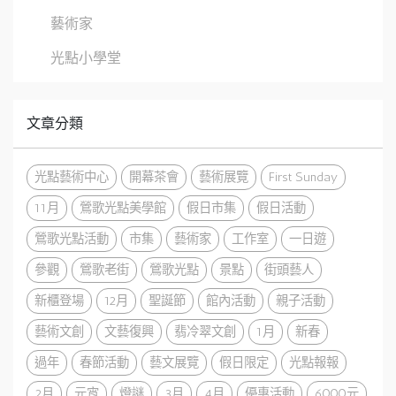
藝術家
光點小學堂
文章分類
光點藝術中心
開幕茶會
藝術展覽
First Sunday
11月
鶯歌光點美學館
假日市集
假日活動
鶯歌光點活動
市集
藝術家
工作室
一日遊
參觀
鶯歌老街
鶯歌光點
景點
街頭藝人
新櫃登場
12月
聖誕節
館內活動
親子活動
藝術文創
文藝復興
翡冷翠文創
1月
新春
過年
春節活動
藝文展覽
假日限定
光點報報
2月
元宵
燈謎
3月
4月
優惠活動
6000元