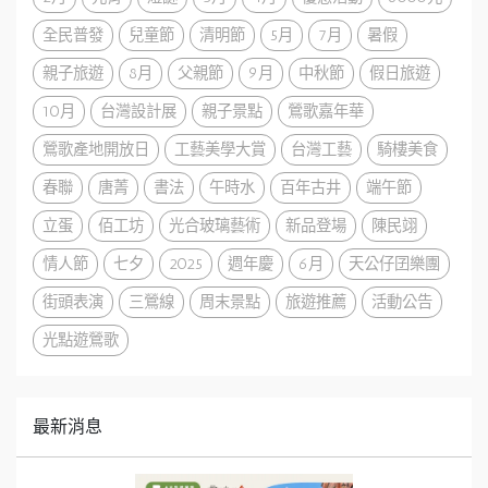
全民普發
兒童節
清明節
5月
7月
暑假
親子旅遊
8月
父親節
9月
中秋節
假日旅遊
10月
台灣設計展
親子景點
鶯歌嘉年華
鶯歌產地開放日
工藝美學大賞
台灣工藝
騎樓美食
春聯
唐菁
書法
午時水
百年古井
端午節
立蛋
佰工坊
光合玻璃藝術
新品登場
陳民翊
情人節
七夕
2025
週年慶
6月
天公仔囝樂團
街頭表演
三鶯線
周末景點
旅遊推薦
活動公告
光點遊鶯歌
最新消息