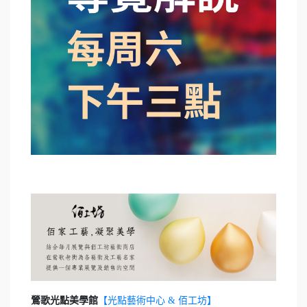
鶯歌光點美學館
【光點藝術中心 & 佰工坊】