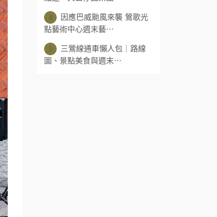
4
因應巴威颱風來襲 鶯歌光
點藝術中心週末藝⋯
5
三鶯線通車懶人包｜路線
圖、景點美食與週末⋯