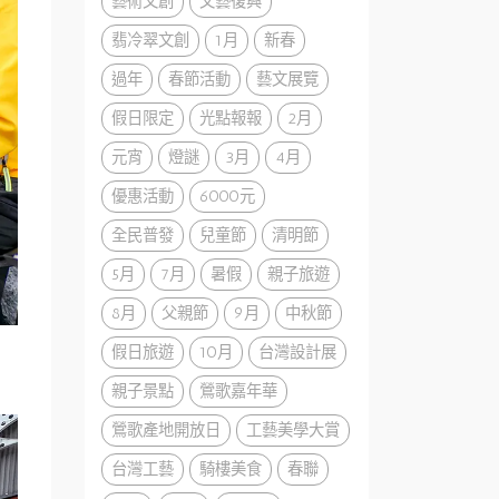
藝術文創
文藝復興
翡冷翠文創
1月
新春
過年
春節活動
藝文展覽
假日限定
光點報報
2月
元宵
燈謎
3月
4月
優惠活動
6000元
全民普發
兒童節
清明節
5月
7月
暑假
親子旅遊
8月
父親節
9月
中秋節
假日旅遊
10月
台灣設計展
親子景點
鶯歌嘉年華
鶯歌產地開放日
工藝美學大賞
台灣工藝
騎樓美食
春聯