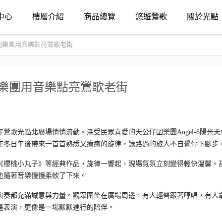
中心
樓層介紹
商品總覽
悠遊鶯歌
關於光點
囝樂團用音樂點亮鶯歌老街
囝樂團用音樂點亮鶯歌老街
在鶯歌光點北廣場悄悄流動。深受民眾喜愛的天公仔囝樂團Angel-6陽光天
在冬日午後帶來一首首熟悉又療癒的旋律，讓路過的旅人不自覺停下腳步
《櫻桃小丸子》等經典作品，旋律一響起，現場氣氛立刻變得輕快溫馨。
也隨著音樂慢慢柔軟了下來。
演奏都充滿誠意與力量。觀眾圍坐在廣場周邊，有人輕聲跟著哼唱，有人
是表演，更像是一場默默進行的陪伴。