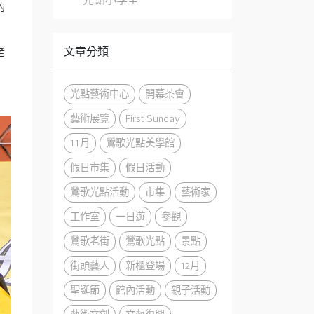
的
文章分類
老
光點藝術中心
開幕茶會
藝術展覽
First Sunday
11月
鶯歌光點美學館
假日市集
假日活動
鶯歌光點活動
市集
藝術家
工作室
一日遊
參觀
鶯歌老街
鶯歌光點
景點
街頭藝人
新櫃登場
12月
聖誕節
館內活動
親子活動