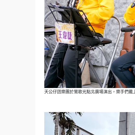
天公仔囝樂團於鶯歌光點北廣場演出，樂手們戴