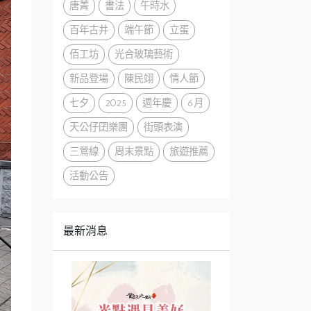
唐菁
書法
午時水
百年古井
端午節
立蛋
佰工坊
光合玻璃藝術
新品登場
陳民翊
情人節
七夕
2025
週年慶
6月
天公仔囝樂團
街頭表演
三鶯線
周末景點
旅遊推薦
活動公告
最新消息