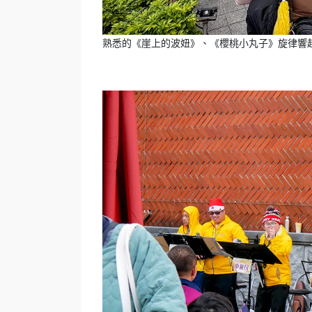
熟悉的《崖上的波妞》、《櫻桃小丸子》旋律響