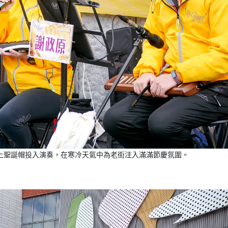
上聖誕帽投入演奏，在寒冷天氣中為老街注入滿滿節慶氛圍。