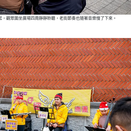
起，觀眾圍坐廣場四周靜靜聆聽，老街節奏也隨著音樂慢了下來。