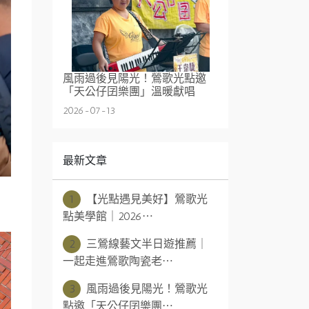
風雨過後見陽光！鶯歌光點邀
「天公仔囝樂團」溫暖獻唱
2026-07-13
最新文章
1
【光點遇見美好】鶯歌光
點美學館｜2026⋯
2
三鶯線藝文半日遊推薦｜
一起走進鶯歌陶瓷老⋯
3
風雨過後見陽光！鶯歌光
點邀「天公仔囝樂團⋯