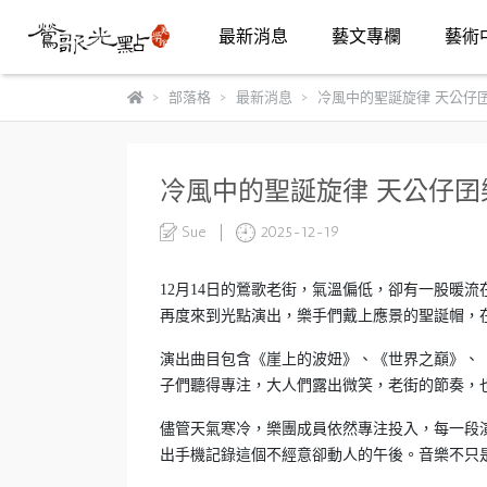
最新消息
藝文專欄
藝術
部落格
最新消息
冷風中的聖誕旋律 天公仔
冷風中的聖誕旋律 天公仔
Sue
2025-12-19
12月14日的鶯歌老街，氣溫偏低，卻有一股暖流
再度來到光點演出，樂手們戴上應景的聖誕帽，
演出曲目包含《崖上的波妞》、《世界之巔》、
子們聽得專注，大人們露出微笑，老街的節奏，
儘管天氣寒冷，樂團成員依然專注投入，每一段
出手機記錄這個不經意卻動人的午後。音樂不只