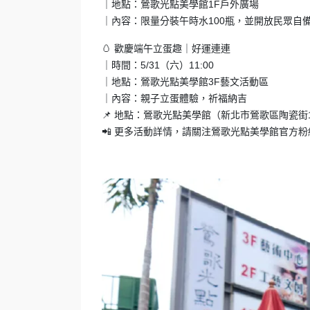
｜地點：鶯歌光點美學館1F戶外廣場
｜內容：限量分裝午時水100瓶，並開放民眾自
🥚 歡慶端午立蛋趣｜好運連連
｜時間：5/31（六）11:00
｜地點：鶯歌光點美學館3F藝文活動區
｜內容：親子立蛋體驗，祈福納吉
📌 地點：鶯歌光點美學館（新北市鶯歌區陶瓷街
📲 更多活動詳情，請關注鶯歌光點美學館官方粉