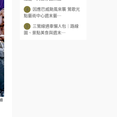
4
因應巴威颱風來襲 鶯歌光
點藝術中心週末藝⋯
5
三鶯線通車懶人包｜路線
圖、景點美食與週末⋯
順