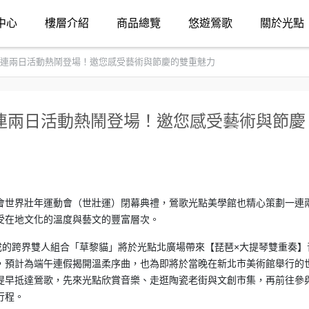
中心
樓層介紹
商品總覽
悠遊鶯歌
關於光點
連兩日活動熱鬧登場！邀您感受藝術與節慶的雙重魅力
連兩日活動熱鬧登場！邀您感受藝術與節慶
會世界壯年運動會（世壯運）閉幕典禮，鶯歌光點美學館也精心策劃一連
受在地文化的溫度與藝文的豐富層次。
成的跨界雙人組合「草黎貓」將於光點北廣場帶來【琵琶×大提琴雙重奏】
，預計為端午連假揭開溫柔序曲，也為即將於當晚在新北市美術館舉行的
提早抵達鶯歌，先來光點欣賞音樂、走逛陶瓷老街與文創市集，再前往參
行程。