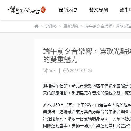
最新消息
藝文專欄
藝術
部落格
最新消息
端午前夕音樂響，鶯歌光點
端午前夕音樂響，鶯歌光點
的雙重魅力
Sue
2025-05-26
迎接端午佳節，新北市鶯歌地區不僅迎來國際盛
天的節慶活動，邀請民眾在音樂與傳統之間，感
於本月30日（五）下午2點，由琵琶與大提琴組
樂演出。這場融合東方與西方樂音的午後音樂會
壯運閉幕式，增添一份藝術暖身氛圍。民眾不妨
國際運動盛事，安排一場文化與運動兼具的豐富