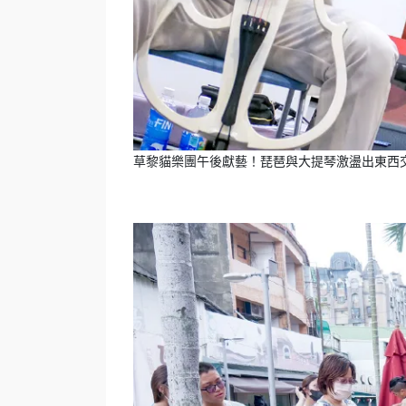
草黎貓樂團午後獻藝！琵琶與大提琴激盪出東西交