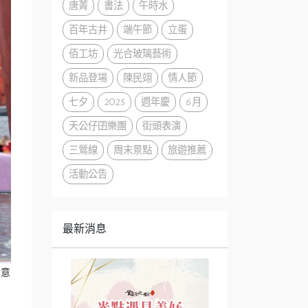
唐菁
書法
午時水
百年古井
端午節
立蛋
佰工坊
光合玻璃藝術
新品登場
陳民翊
情人節
七夕
2025
週年慶
6月
天公仔囝樂團
街頭表演
三鶯線
周末景點
旅遊推薦
活動公告
最新消息
創意