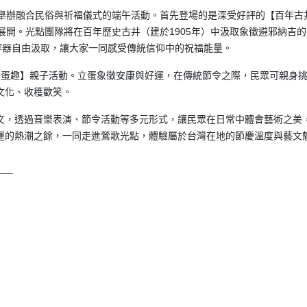
，舉辦融合民俗與祈福儀式的端午活動。首先登場的是深受好評的【百年古
展開。光點團隊將在百年歷史古井（建於1905年）中汲取象徵避邪納吉的
容器自由汲取，讓大家一同感受傳統信仰中的祝福能量。
立蛋趣】親子活動。立蛋象徵安康與好運，在傳統節令之際，民眾可親身
文化、收穫歡笑。
文，透過音樂表演、節令活動等多元形式，讓民眾在日常中體會藝術之美
運的熱潮之餘，一同走進鶯歌光點，體驗屬於台灣在地的節慶溫度與藝文
___