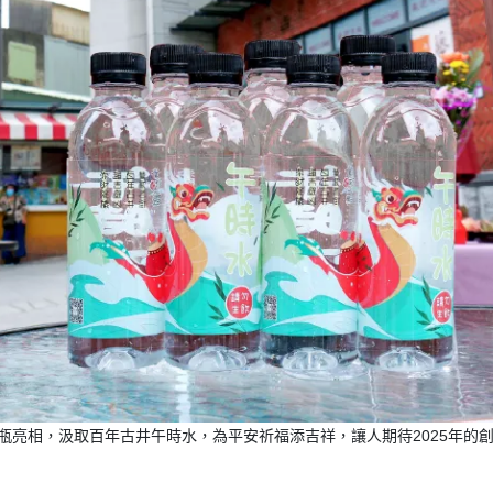
計瓶亮相，汲取百年古井午時水，為平安祈福添吉祥，讓人期待2025年的