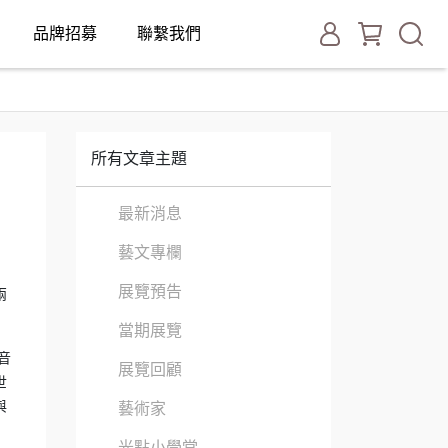
品牌招募
聯繫我們
所有文章主題
最新消息
藝文專欄
展覽預告
兩
當期展覽
音
展覽回顧
世
與
藝術家
光點小學堂