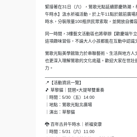
緊接著在31日（六），鶯歌光點延續節慶熱潮
午時水】汲水祈福活動，於上午11點於館前廣場
時水，分裝限量100瓶供民眾索取，並開放自備
同一時間，3樓藝文活動區也將舉辦【歡慶端午
這項趣味習俗，不論大人小孩都能在互動中認識
鶯歌光點美學館致力於串聯藝術、生活與地方人
也更深入理解鶯歌的文化底蘊。歡迎大家在世壯
力。
_____________________________________
📍【活動資訊一覽】
🎵 草黎貓｜琵琶×大提琴雙重奏
｜時間：5/30（五）14:00
｜地點：鶯歌光點北廣場
｜演出：草黎貓
🐉 百年古井午時水｜祈福安康
｜時間：5/31（六）11:00