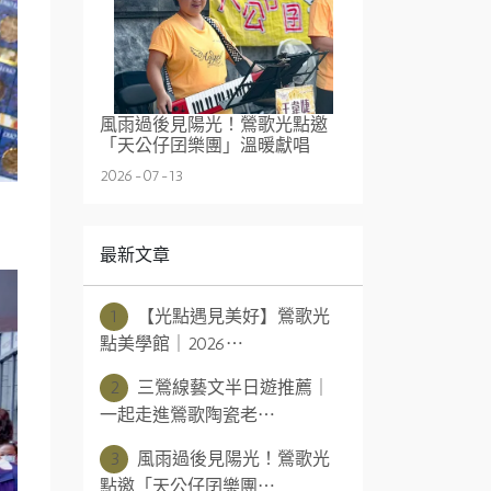
風雨過後見陽光！鶯歌光點邀
「天公仔囝樂團」溫暖獻唱
2026-07-13
最新文章
1
【光點遇見美好】鶯歌光
點美學館｜2026⋯
2
三鶯線藝文半日遊推薦｜
一起走進鶯歌陶瓷老⋯
3
風雨過後見陽光！鶯歌光
點邀「天公仔囝樂團⋯