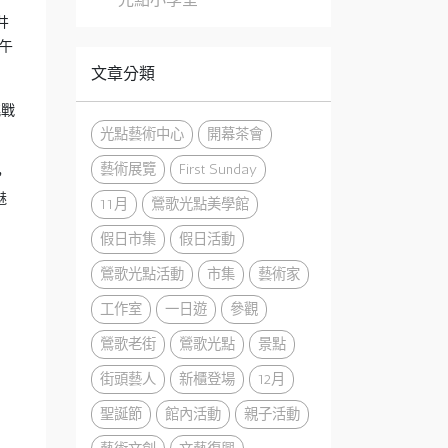
井
午
文章分類
挑戰
光點藝術中心
開幕茶會
藝術展覽
First Sunday
，
魅
11月
鶯歌光點美學館
假日市集
假日活動
鶯歌光點活動
市集
藝術家
工作室
一日遊
參觀
鶯歌老街
鶯歌光點
景點
街頭藝人
新櫃登場
12月
聖誕節
館內活動
親子活動