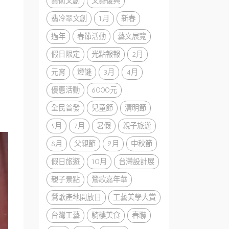
藝術文創
文藝復興
翡冷翠文創
1月
新春
過年
春節活動
藝文展覽
假日限定
光點報報
2月
元宵
燈謎
3月
4月
優惠活動
6000元
全民普發
兒童節
清明節
5月
7月
暑假
親子旅遊
8月
父親節
9月
中秋節
假日旅遊
10月
台灣設計展
親子景點
鶯歌嘉年華
鶯歌產地開放日
工藝美學大賞
台灣工藝
騎樓美食
春聯