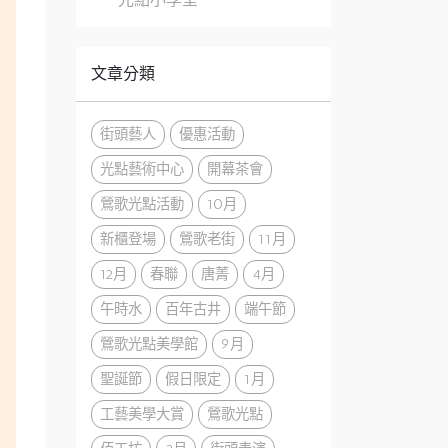
文章分類
街頭藝人
優惠活動
光點藝術中心
開幕茶會
鶯歌光點活動
10月
新櫃登場
鶯歌老街
11月
12月
春聯
唐菁
4月
午時水
百年古井
端午節
鶯歌光點美學館
9月
聖誕節
假日限定
1月
工藝美學大賞
鶯歌光點