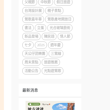
父親節
中秋節
假日旅遊
台灣設計展
親子景點
鶯歌嘉年華
鶯歌產地開放日
書法
立蛋
光合玻璃藝術
新品登場
陳民翊
情人節
七夕
2025
週年慶
天公仔囝樂團
三鶯線
周末景點
旅遊推薦
活動公告
光點遊鶯歌
最新消息