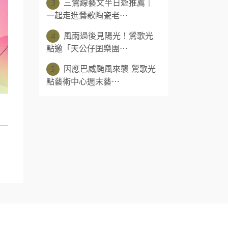
3
三鶯線藝文半日遊推薦｜
一起走進鶯歌陶瓷老⋯
4
風雨過後見陽光！鶯歌光
點邀「天公仔囝樂團⋯
5
因應巴威颱風來襲 鶯歌光
點藝術中心週末藝⋯