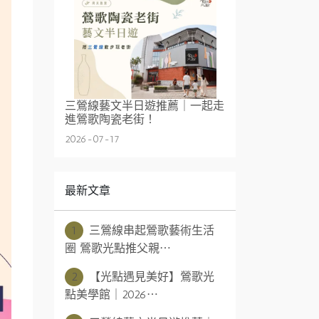
三鶯線藝文半日遊推薦｜一起走
進鶯歌陶瓷老街！
2026-07-17
最新文章
1
三鶯線串起鶯歌藝術生活
圈 鶯歌光點推父親⋯
2
【光點遇見美好】鶯歌光
點美學館｜2026⋯