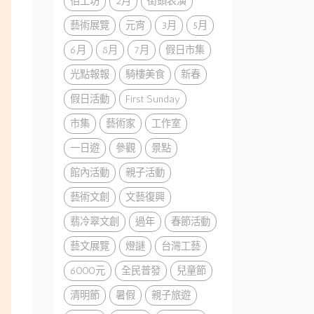
佰工坊
2月
街頭表演
藝術展覽
元宵
3月
5月
6月
8月
7月
假日市集
光點報報
騎樓美食
新春
假日活動
First Sunday
市集
藝術家
工作室
一日遊
參觀
景點
館內活動
親子活動
藝術文創
文藝復興
翡冷翠文創
過年
春節活動
藝文展覽
燈謎
台灣工藝
6000元
全民普發
兒童節
清明節
暑假
親子旅遊