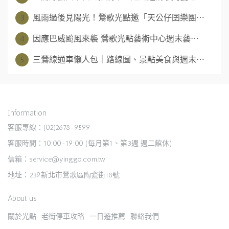
3
風雨過後見陽光！鶯歌光點邀「天公仔囝樂團⋯
4
因應巴威颱風來襲 鶯歌光點藝術中心週末藝⋯
5
三鶯線通車懶人包｜路線圖、景點美食與週末⋯
Information
客服專線：(02)2678-9599
客服時間：10:00-19:00 (每月第1、第3週 週二館休)
信箱：service@yinggo.com.tw
地址：239新北市鶯歌區陶瓷街18號
About us
關於光點
老街停車攻略
一日遊推薦
聯絡我們