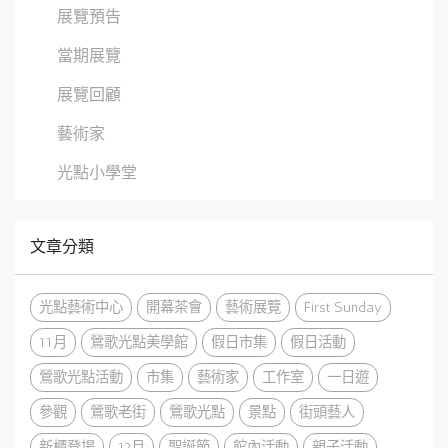
展覽預告
當期展覽
展覽回顧
藝術家
光點小學堂
文章分類
光點藝術中心
開幕茶會
藝術展覽
First Sunday
11月
鶯歌光點美學館
假日市集
假日活動
鶯歌光點活動
市集
藝術家
工作室
一日遊
參觀
鶯歌老街
鶯歌光點
景點
街頭藝人
新櫃登場
12月
聖誕節
館內活動
親子活動