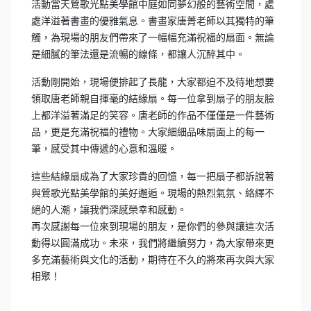
活動當天鶯歌光點美學館中庭如同夢幻般的藝術空間，處
處洋溢著書畫的優雅氣息。書畫家唐菁老師以其獨特的筆
觸，為現場的朋友們帶來了一幅幅充滿祝福的扇面。無論
是細膩的筆法還是流暢的線條，都讓人沉醉其中。
活動剛開始，現場便排起了長龍，大家都迫不及待地想要
領取唐老師親自揮毫的結緣扇。每一位拿到扇子的朋友臉
上都洋溢著滿足的笑容。唐老師的作品不僅僅是一件藝術
品，更是充滿祝福的禮物。大家細細品味扇面上的每一
筆，感受其中傳遞的心意和溫暖。
這些結緣扇成為了大家珍貴的回憶，每一把扇子都訴說著
與鶯歌光點美學館的美好邂逅。現場的熱烈氣氛、絡繹不
絕的人潮，讓我們深感榮幸和感動。
再次感謝每一位來到現場的朋友，是你們的參與讓這次活
動得以圓滿成功。未來，我們將繼續努力，為大家帶來更
多充滿藝術與文化的活動，期待在不久的將來再次與大家
相聚！