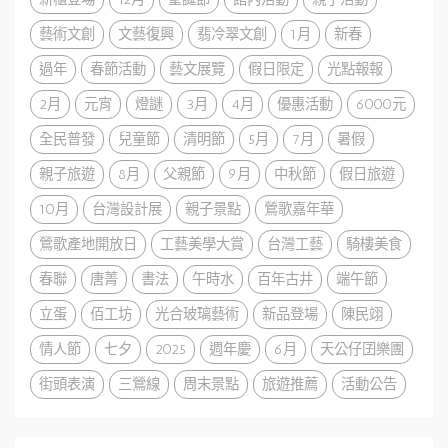
藝術文創
文藝復興
翡冷翠文創
1月
新春
過年
春節活動
藝文展覽
假日限定
光點報報
2月
元宵
燈謎
3月
4月
優惠活動
6000元
全民普發
兒童節
清明節
5月
7月
暑假
親子旅遊
8月
父親節
9月
中秋節
假日旅遊
10月
台灣設計展
親子景點
鶯歌嘉年華
鶯歌產地開放日
工藝美學大賞
台灣工藝
騎樓美食
春聯
唐菁
書法
午時水
百年古井
端午節
立蛋
佰工坊
光合玻璃藝術
新品登場
陳民翊
情人節
七夕
2025
週年慶
6月
天公仔囝樂團
街頭表演
三鶯線
周末景點
旅遊推薦
活動公告