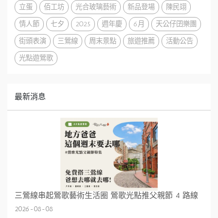
立蛋
佰工坊
光合玻璃藝術
新品登場
陳民翊
情人節
七夕
2025
週年慶
6月
天公仔囝樂團
街頭表演
三鶯線
周末景點
旅遊推薦
活動公告
光點遊鶯歌
最新消息
三鶯線串起鶯歌藝術生活圈 鶯歌光點推父親節 4 路線
2026-08-08