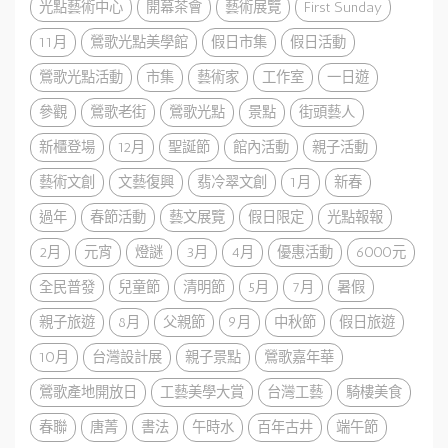
光點藝術中心
開幕茶會
藝術展覽
First Sunday
11月
鶯歌光點美學館
假日市集
假日活動
鶯歌光點活動
市集
藝術家
工作室
一日遊
參觀
鶯歌老街
鶯歌光點
景點
街頭藝人
新櫃登場
12月
聖誕節
館內活動
親子活動
藝術文創
文藝復興
翡冷翠文創
1月
新春
過年
春節活動
藝文展覽
假日限定
光點報報
2月
元宵
燈謎
3月
4月
優惠活動
6000元
全民普發
兒童節
清明節
5月
7月
暑假
親子旅遊
8月
父親節
9月
中秋節
假日旅遊
10月
台灣設計展
親子景點
鶯歌嘉年華
鶯歌產地開放日
工藝美學大賞
台灣工藝
騎樓美食
春聯
唐菁
書法
午時水
百年古井
端午節