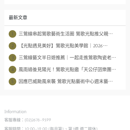
最新文章
1
三鶯線串起鶯歌藝術生活圈 鶯歌光點推父親⋯
2
【光點遇見美好】鶯歌光點美學館｜2026⋯
3
三鶯線藝文半日遊推薦｜一起走進鶯歌陶瓷老⋯
4
風雨過後見陽光！鶯歌光點邀「天公仔囝樂團⋯
5
因應巴威颱風來襲 鶯歌光點藝術中心週末藝⋯
Information
客服專線：(02)2678-9599
客服時間：10:00-19:00 (每月第1、第3週 週二館休)