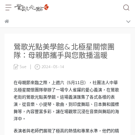
鶯歌光點美學館&北極星關懷團
隊：母親節攜手與您散播溫暖
Sue
2024-05-14
在母親節來臨之際，上週六（5月11日），社團法人中華
北極星關懷團隊舉辦了一場令人雀躍的愛心義演，在鶯歌
老街的鶯歌光點美學館。這場義演匯集了各式各樣的表
演，從音樂、小提琴、歌曲，到印度舞蹈、日本舞和國標
舞等，內容豐富多彩，讓在場觀眾沉浸在音樂與舞蹈的海
洋中。
表演者與老師們展現了極高的熱情和專業水準，他們的精