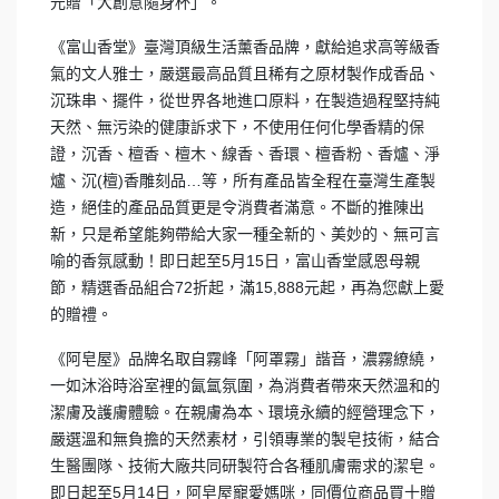
元贈「大創意隨身杯」。
《富山香堂》臺灣頂級生活薰香品牌，獻給追求高等級香
氣的文人雅士，嚴選最高品質且稀有之原材製作成香品、
沉珠串、擺件，從世界各地進口原料，在製造過程堅持純
天然、無污染的健康訴求下，不使用任何化學香精的保
證，沉香、檀香、檀木、線香、香環、檀香粉、香爐、淨
爐、沉(檀)香雕刻品…等，所有產品皆全程在臺灣生產製
造，絕佳的產品品質更是令消費者滿意。不斷的推陳出
新，只是希望能夠帶給大家一種全新的、美妙的、無可言
喻的香氛感動！即日起至5月15日，富山香堂感恩母親
節，精選香品組合72折起，滿15,888元起，再為您獻上愛
的贈禮。
《阿皂屋》品牌名取自霧峰「阿罩霧」諧音，濃霧繚繞，
一如沐浴時浴室裡的氤氲氛圍，為消費者帶來天然溫和的
潔膚及護膚體驗。在親膚為本、環境永續的經營理念下，
嚴選溫和無負擔的天然素材，引領專業的製皂技術，結合
生醫團隊、技術大廠共同研製符合各種肌膚需求的潔皂。
即日起至5月14日，阿皂屋寵愛媽咪，同價位商品買十贈