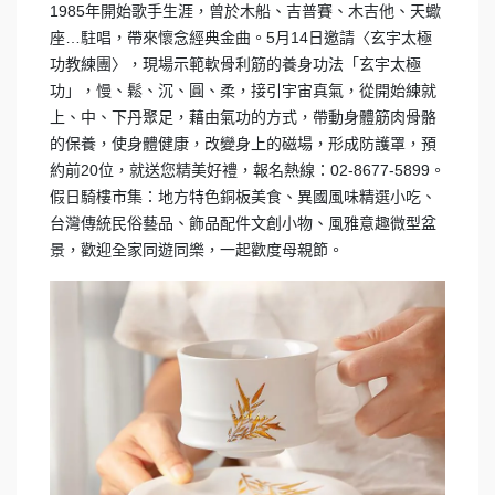
1985年開始歌手生涯，曾於木船、吉普賽、木吉他、天蠍
座…駐唱，帶來懷念經典金曲。5月14日邀請〈玄宇太極
功教練團〉，現場示範軟骨利筋的養身功法「玄宇太極
功」，慢、鬆、沉、圓、柔，接引宇宙真氣，從開始練就
上、中、下丹聚足，藉由氣功的方式，帶動身體筋肉骨骼
的保養，使身體健康，改變身上的磁場，形成防護罩，預
約前20位，就送您精美好禮，報名熱線：02-8677-5899。
假日騎樓市集：地方特色銅板美食、異國風味精選小吃、
台灣傳統民俗藝品、飾品配件文創小物、風雅意趣微型盆
景，歡迎全家同遊同樂，一起歡度母親節。