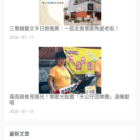
三鶯線藝文半日遊推薦｜一起走進鶯歌陶瓷老街！
2026-07-17
風雨過後見陽光！鶯歌光點邀「天公仔囝樂團」溫暖獻
唱
2026-07-13
最新文章