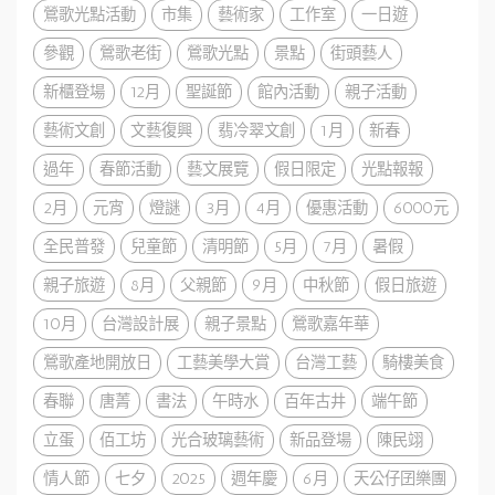
鶯歌光點活動
市集
藝術家
工作室
一日遊
參觀
鶯歌老街
鶯歌光點
景點
街頭藝人
新櫃登場
12月
聖誕節
館內活動
親子活動
藝術文創
文藝復興
翡冷翠文創
1月
新春
過年
春節活動
藝文展覽
假日限定
光點報報
2月
元宵
燈謎
3月
4月
優惠活動
6000元
全民普發
兒童節
清明節
5月
7月
暑假
親子旅遊
8月
父親節
9月
中秋節
假日旅遊
10月
台灣設計展
親子景點
鶯歌嘉年華
鶯歌產地開放日
工藝美學大賞
台灣工藝
騎樓美食
春聯
唐菁
書法
午時水
百年古井
端午節
立蛋
佰工坊
光合玻璃藝術
新品登場
陳民翊
情人節
七夕
2025
週年慶
6月
天公仔囝樂團