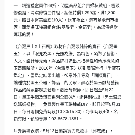
一，精選禮盒兩件88折，明星商品組合貴婦私藏組、極致
修復組、清潔修復三件組，超值特價1,299起，滿1,800
元，贈日本醫美面膜(10入)，送完為止，還有鶯歌門市獨
家，寵愛媽咪特惠組合(胺基酸皂、金箔皂)，為您傳達對
媽咪的愛！
《台灣黑土X山石廣》取材自台灣最純粹的寶石〈台灣墨
玉〉，以「眼見為黑，光照為綠」為特色，凝聚了藝術、
人文、設計等元素，將品牌打造出具指標性和傳承概念的
玉器體驗所。2016年〈台灣墨玉〉送到國際進行「半寶石
鑑定」，當鑑定結果出爐，卻意外升等為「國際寶石」，
讓鍾情於墨玉茶器、飾品…的民眾，醉心於墨玉雕刻藝術
作品的藏家都趨之若鶩。歡慶母親節，即日起至5月22
日，墨玉手鐲及蛋面系列全面8折，還特別推出「黑土幫您
送媽媽禮物」，免費製作墨玉珠鍊戒DIY，即日起至5月31
日，每日兩個免費時段(10:30/15:30)，每個時段4位，名
額有限，預約專線：02-8678-1381。
戶外廣場表演，5月13日邀請實力派歌手「邱志成」，