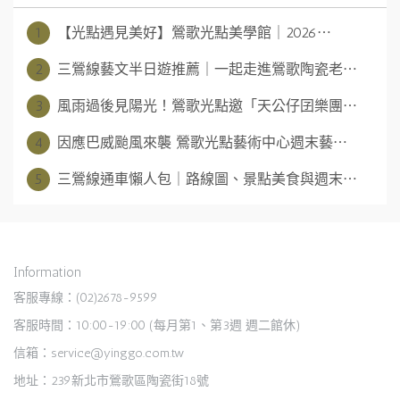
1
【光點遇見美好】鶯歌光點美學館｜2026⋯
2
三鶯線藝文半日遊推薦｜一起走進鶯歌陶瓷老⋯
3
風雨過後見陽光！鶯歌光點邀「天公仔囝樂團⋯
4
因應巴威颱風來襲 鶯歌光點藝術中心週末藝⋯
5
三鶯線通車懶人包｜路線圖、景點美食與週末⋯
Information
客服專線：(02)2678-9599
客服時間：10:00-19:00 (每月第1、第3週 週二館休)
信箱：service@yinggo.com.tw
地址：239新北市鶯歌區陶瓷街18號