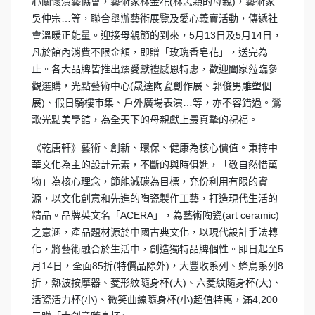
心關懷演藝協會，藝術家林金花(林志穎的母親)，藝術家
吳仲宗…等，聯合舉辦藝術展覽及愛心義賣活動，傳遞社
會溫暖正能量。迎接母親節的到來，5月13日及5月14日，
凡於館內消費不限金額，即贈「玫瑰香皂花」，送完為
止。各大品牌皆推出臻愛獻禮感恩特惠，歡迎闔家蒞臨參
觀選購，光點藝術中心(晟達陶瓷創作展、郭俊男雕塑個
展)、假日騎樓市集、戶外廣場表演…等，亦不容錯過。鶯
歌光點美學館，為全天下的母親獻上最真摯的祝福。
《乾唐軒》藝術、創新、環保、健康為核心價值。秉持中
華文化為主的設計元素，不斷的與時俱進，「敬自然惜萬
物」為核心理念，節能減碳為目標，充份利用有限的資
源，以文化創意和先進的陶瓷製作工藝，打造現代生活的
精品。品牌英文名「ACERA」，為藝術陶瓷(art ceramic)
之意涵，產品題材源於中國古典文化，以現代設計手法轉
化，將藝術融合於生活中，創造獨特品牌個性。即日起至5
月14日，全面85折(特價品除外)，大豐收系列、蜂鳥系列8
折，熱波按摩器、菱形紋隨身杯(大)、六菱紋隨身杯(大)、
活瓷活力杯(小)、微笑曲線隨身杯(小)超值特惠，滿4,200