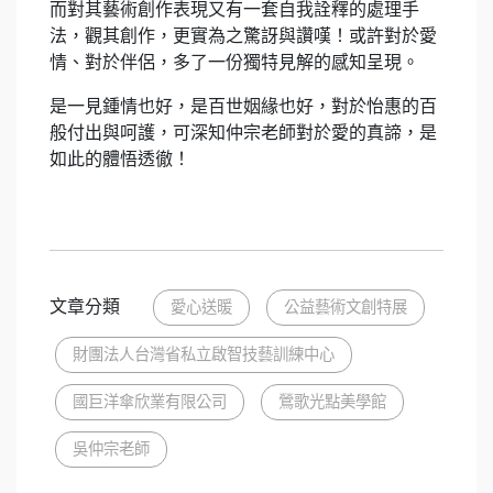
而對其藝術創作表現又有一套自我詮釋的處理手
法，觀其創作，更實為之驚訝與讚嘆！或許對於愛
情、對於伴侶，多了一份獨特見解的感知呈現。
是一見鍾情也好，是百世姻緣也好，對於怡惠的百
般付出與呵護，可深知仲宗老師對於愛的真諦，是
如此的體悟透徹！
文章分類
愛心送暖
公益藝術文創特展
財團法人台灣省私立啟智技藝訓練中心
國巨洋傘欣業有限公司
鶯歌光點美學館
吳仲宗老師