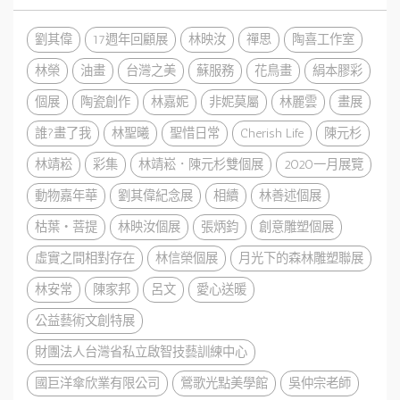
劉其偉
17週年回顧展
林映汝
禪思
陶喜工作室
林榮
油畫
台灣之美
蘇服務
花鳥畫
絹本膠彩
個展
陶瓷創作
林嘉妮
非妮莫屬
林麗雲
畫展
誰?畫了我
林聖曦
聖惜日常
Cherish Life
陳元杉
林靖崧
彩集
林靖崧．陳元杉雙個展
2020一月展覽
動物嘉年華
劉其偉紀念展
相續
林善述個展
枯葉・菩提
林映汝個展
張炳鈞
創意雕塑個展
虛實之間相對存在
林信榮個展
月光下的森林雕塑聯展
林安常
陳家邦
呂文
愛心送暖
公益藝術文創特展
財團法人台灣省私立啟智技藝訓練中心
國巨洋傘欣業有限公司
鶯歌光點美學館
吳仲宗老師