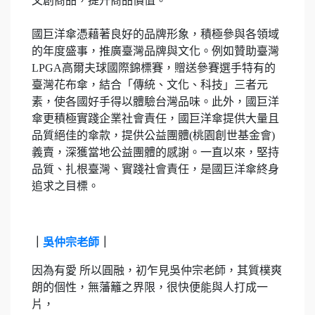
文創商品，提升商品價值。
國巨洋傘憑藉著良好的品牌形象，積極參與各領域
的年度盛事，推廣臺灣品牌與文化。例如贊助臺灣
LPGA高爾夫球國際錦標賽，贈送參賽選手特有的
臺灣花布傘，結合「傳統、文化、科技」三者元
素，使各國好手得以體驗台灣品味。此外，國巨洋
傘更積極實踐企業社會責任，國巨洋傘提供大量且
品質絕佳的傘款，提供公益團體(桃園創世基金會)
義賣，深獲當地公益團體的感謝。一直以來，堅持
品質、扎根臺灣、實踐社會責任，是國巨洋傘終身
追求之目標。
｜
吳仲宗老師
｜
因為有愛 所以圓融，初乍見吳仲宗老師，其質樸爽
朗的個性，無藩籬之界限，很快便能與人打成一
片，