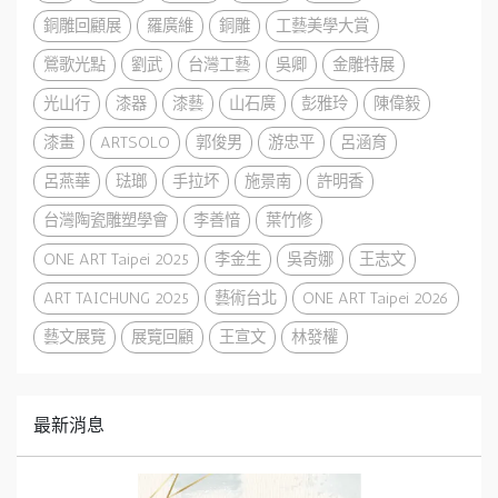
銅雕回顧展
羅廣維
銅雕
工藝美學大賞
鶯歌光點
劉武
台灣工藝
吳卿
金雕特展
光山行
漆器
漆藝
山石廣
彭雅玲
陳偉毅
漆畫
ARTSOLO
郭俊男
游忠平
呂涵育
呂燕華
琺瑯
手拉坏
施景南
許明香
台灣陶瓷雕塑學會
李善愔
葉竹修
ONE ART Taipei 2025
李金生
吳奇娜
王志文
ART TAICHUNG 2025
藝術台北
ONE ART Taipei 2026
藝文展覽
展覽回顧
王宣文
林發權
最新消息