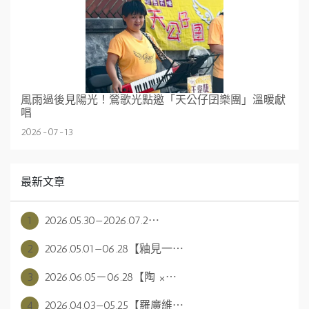
風雨過後見陽光！鶯歌光點邀「天公仔囝樂團」溫暖獻
唱
2026-07-13
最新文章
1
2026.05.30—2026.07.2⋯
2
2026.05.01—06.28【釉見一⋯
3
2026.06.05－06.28【陶 ×⋯
4
2026.04.03—05.25【羅廣維⋯