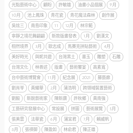
光點藝術中心
顧盼
許敏雄
油畫小品個展
9月
10月
池上鳳珠
青花瓷
青花魔法森林
創作展
吳炫三
南島印象
11
12月
林宗範
寧靜之境花舞翩翩
新款版畫發表
1月
劉漢文
栩然境界
3月
歐志成
馬賽克拼貼藝術
4月
美好時光
與妮共遊
台灣黑土
墨玉
雕塑
石雕
台灣文化
林善述
版畫
藝術饗宴
高素寬
台中藝術博覽會
11月
紀念展
2021
藤藝廊
劉肖苓
黃耀華
2月
蒲浩明
跨領域裝置藝術
劉毅
新銳藝術家
陳新讚
許秋鄉
黃南強
工藝研究發展中心
常設展
拼圖
藝術展覽
5月
張美雲
法華瓷
6月
蒲宜君
7月
賴威帆
8月
張祺御
陳盈如
林俞君
陳正雄