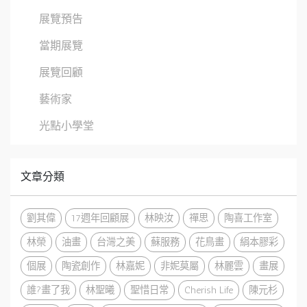
展覽預告
當期展覽
展覽回顧
藝術家
光點小學堂
文章分類
劉其偉
17週年回顧展
林映汝
禪思
陶喜工作室
林榮
油畫
台灣之美
蘇服務
花鳥畫
絹本膠彩
個展
陶瓷創作
林嘉妮
非妮莫屬
林麗雲
畫展
誰?畫了我
林聖曦
聖惜日常
Cherish Life
陳元杉