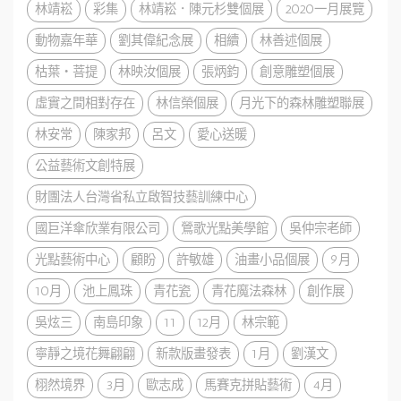
林靖崧
彩集
林靖崧．陳元杉雙個展
2020一月展覽
動物嘉年華
劉其偉紀念展
相續
林善述個展
枯葉・菩提
林映汝個展
張炳鈞
創意雕塑個展
虛實之間相對存在
林信榮個展
月光下的森林雕塑聯展
林安常
陳家邦
呂文
愛心送暖
公益藝術文創特展
財團法人台灣省私立啟智技藝訓練中心
國巨洋傘欣業有限公司
鶯歌光點美學館
吳仲宗老師
光點藝術中心
顧盼
許敏雄
油畫小品個展
9月
10月
池上鳳珠
青花瓷
青花魔法森林
創作展
吳炫三
南島印象
11
12月
林宗範
寧靜之境花舞翩翩
新款版畫發表
1月
劉漢文
栩然境界
3月
歐志成
馬賽克拼貼藝術
4月