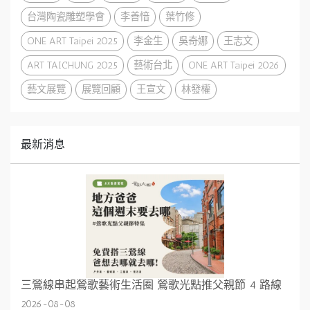
台灣陶瓷雕塑學會
李善愔
葉竹修
ONE ART Taipei 2025
李金生
吳奇娜
王志文
ART TAICHUNG 2025
藝術台北
ONE ART Taipei 2026
藝文展覽
展覽回顧
王宣文
林發權
最新消息
三鶯線串起鶯歌藝術生活圈 鶯歌光點推父親節 4 路線
2026-08-08