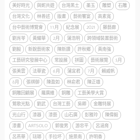
美好時光
與妮共遊
台灣黑土
墨玉
雕塑
石雕
台灣文化
林善述
版畫
藝術饗宴
高素寬
台中藝術博覽會
11月
紀念展
2021
藤藝廊
劉肖苓
黃耀華
2月
蒲浩明
跨領域裝置藝術
劉毅
新銳藝術家
陳新讚
許秋鄉
黃南強
工藝研究發展中心
常設展
拼圖
藝術展覽
5月
張美雲
法華瓷
6月
蒲宜君
7月
賴威帆
8月
張祺御
陳盈如
林俞君
陳正雄
銅雕回顧展
羅廣維
銅雕
工藝美學大賞
鶯歌光點
劉武
台灣工藝
吳卿
金雕特展
光山行
漆器
漆藝
山石廣
彭雅玲
陳偉毅
漆畫
ARTSOLO
郭俊男
游忠平
呂涵育
呂燕華
琺瑯
手拉坏
施景南
許明香