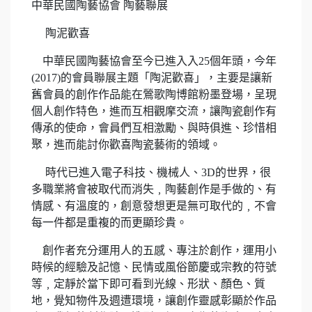
中華民國陶藝協會 陶藝聯展
陶泥歡喜
中華民國陶藝協會至今已進入入25個年頭，今年
(2017)的會員聯展主題「陶泥歡喜」，主要是讓新
舊會員的創作作品能在鶯歌陶博館粉墨登場，呈現
個人創作特色，進而互相觀摩交流，讓陶瓷創作有
傳承的使命，會員們互相激勵、與時俱進、珍惜相
聚，進而能討你歡喜陶瓷藝術的領域。
時代已進入電子科技、機械人、3D的世界，很
多職業將會被取代而消失﹐陶藝創作是手做的、有
情感、有溫度的，創意發想更是無可取代的﹐不會
每一件都是重複的而更顯珍貴。
創作者充分運用人的五感、專注於創作，運用小
時候的經驗及記憶、民情或風俗節慶或宗教的符號
等﹐定靜於當下即可看到光線、形狀、顏色、質
地，覺知物件及週遭環境，讓創作靈感彰顯於作品