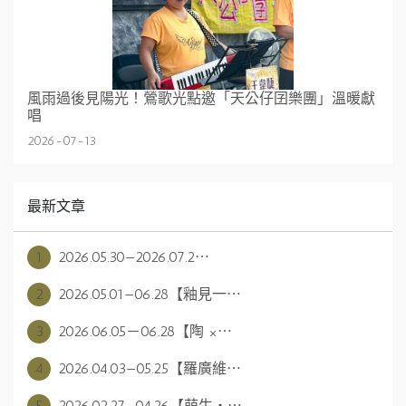
風雨過後見陽光！鶯歌光點邀「天公仔囝樂團」溫暖獻
唱
2026-07-13
最新文章
1
2026.05.30—2026.07.2⋯
2
2026.05.01—06.28【釉見一⋯
3
2026.06.05－06.28【陶 ×⋯
4
2026.04.03—05.25【羅廣維⋯
5
2026.02.27—04.26【萌生・⋯