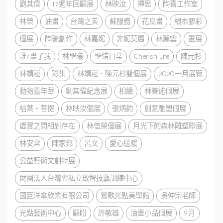
劉其偉
17週年回顧展
林映汝
禪思
陶喜工作室
林榮
油畫
台灣之美
蘇服務
花鳥畫
絹本膠彩
個展
陶瓷創作
林嘉妮
非妮莫屬
林麗雲
畫展
誰?畫了我
林聖曦
聖惜日常
Cherish Life
陳元杉
林靖崧
彩集
林靖崧．陳元杉雙個展
2020一月展覽
動物嘉年華
劉其偉紀念展
相續
林善述個展
枯葉・菩提
林映汝個展
張炳鈞
創意雕塑個展
虛實之間相對存在
林信榮個展
月光下的森林雕塑聯展
林安常
陳家邦
呂文
愛心送暖
公益藝術文創特展
財團法人台灣省私立啟智技藝訓練中心
國巨洋傘欣業有限公司
鶯歌光點美學館
吳仲宗老師
光點藝術中心
顧盼
許敏雄
油畫小品個展
9月