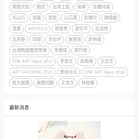
鶯歌光點
劉武
台灣工藝
吳卿
金雕特展
光山行
漆器
漆藝
山石廣
彭雅玲
陳偉毅
漆畫
ARTSOLO
郭俊男
游忠平
呂涵育
呂燕華
琺瑯
手拉坏
施景南
許明香
台灣陶瓷雕塑學會
李善愔
葉竹修
ONE ART Taipei 2025
李金生
吳奇娜
王志文
ART TAICHUNG 2025
藝術台北
ONE ART Taipei 2026
藝文展覽
展覽回顧
王宣文
林發權
最新消息