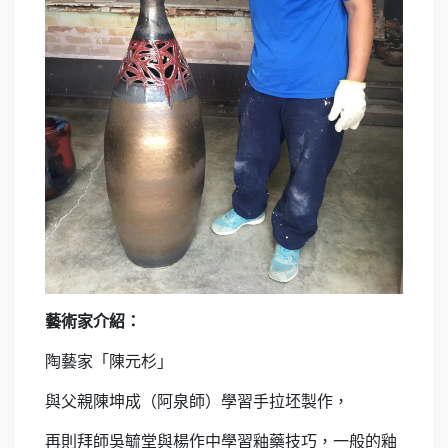
藝術家介紹：
陶藝家「陳元杉」
與父親陳坤成（阿泉師）學習手拉坯製作，
再則拜師吳毓堂與楊作中學習釉藥技巧，一般的釉