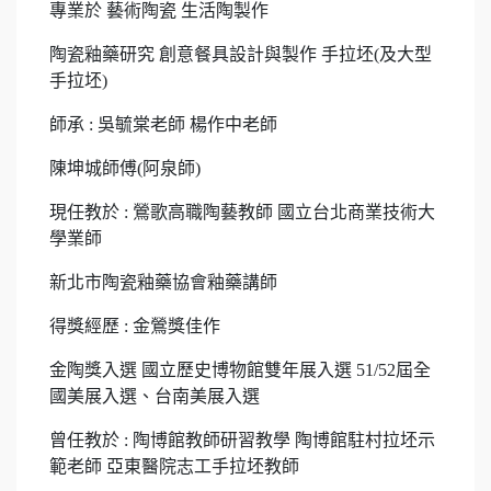
專業於 藝術陶瓷 生活陶製作
陶瓷釉藥研究 創意餐具設計與製作 手拉坯(及大型
手拉坯)
師承 : 吳毓棠老師 楊作中老師
陳坤城師傅(阿泉師)
現任教於 : 鶯歌高職陶藝教師 國立台北商業技術大
學業師
新北市陶瓷釉藥協會釉藥講師
得獎經歷 : 金鶯獎佳作
金陶獎入選 國立歷史博物館雙年展入選 51/52屆全
國美展入選、台南美展入選
曾任教於 : 陶博館教師研習教學 陶博館駐村拉坯示
範老師 亞東醫院志工手拉坯教師