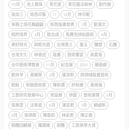
10月
池上鳳珠
青花瓷
青花魔法森林
創作展
吳炫三
南島印象
11
12月
林宗範
寧靜之境花舞翩翩
新款版畫發表
1月
劉漢文
栩然境界
3月
歐志成
馬賽克拼貼藝術
4月
美好時光
與妮共遊
台灣黑土
墨玉
雕塑
石雕
台灣文化
林善述
版畫
藝術饗宴
高素寬
台中藝術博覽會
11月
紀念展
2021
藤藝廊
劉肖苓
黃耀華
2月
蒲浩明
跨領域裝置藝術
劉毅
新銳藝術家
陳新讚
許秋鄉
黃南強
工藝研究發展中心
常設展
拼圖
藝術展覽
5月
張美雲
法華瓷
6月
蒲宜君
7月
賴威帆
8月
張祺御
陳盈如
林俞君
陳正雄
銅雕回顧展
羅廣維
銅雕
工藝美學大賞