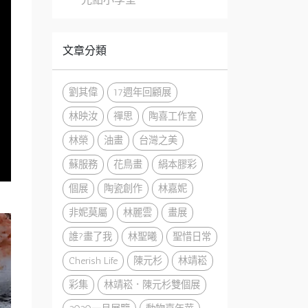
文章分類
劉其偉
17週年回顧展
林映汝
禪思
陶喜工作室
林榮
油畫
台灣之美
蘇服務
花鳥畫
絹本膠彩
個展
陶瓷創作
林嘉妮
非妮莫屬
林麗雲
畫展
誰?畫了我
林聖曦
聖惜日常
Cherish Life
陳元杉
林靖崧
彩集
林靖崧．陳元杉雙個展