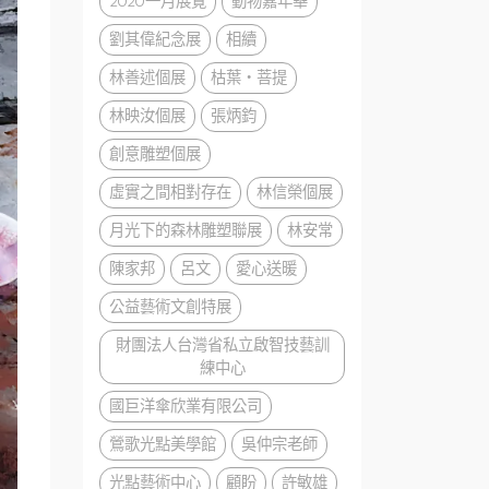
2020一月展覽
動物嘉年華
劉其偉紀念展
相續
林善述個展
枯葉・菩提
林映汝個展
張炳鈞
創意雕塑個展
虛實之間相對存在
林信榮個展
月光下的森林雕塑聯展
林安常
陳家邦
呂文
愛心送暖
公益藝術文創特展
財團法人台灣省私立啟智技藝訓
練中心
國巨洋傘欣業有限公司
鶯歌光點美學館
吳仲宗老師
光點藝術中心
顧盼
許敏雄