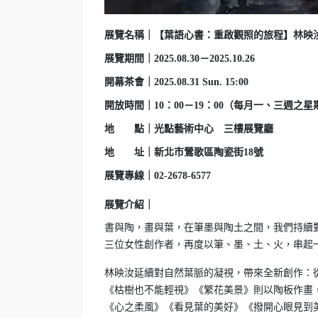
展覽名稱｜【葉語心書：重啟觀照的旅程】林映
展覽期間｜2025.08.30－2025.10.26
開幕茶會｜2025.08.31 Sun. 15:00
開放時間｜10：00－19：00（每月一、三週之
地 點｜光點藝術中心 三樓展覽廳
地 址｜新北市鶯歌區陶瓷街18號
展覽專線｜02-2678-6577
展覽介紹｜
書與陶，畫與葉，在筆墨與陶土之間，我們持續
三位女性創作者，再度以筆、墨、土、火，串起
林映汝延續對自然葉脈的凝視，帶來全新創作：
《枯樹也不能輕視》《繁花美景》則以陶板作畫
《心之柔風》《看見葉的美好》《撥開心眼見到