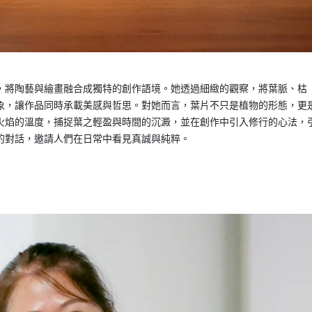
，將陶藝與繪畫融合成獨特的創作語境。她透過細緻的觀察，將葉脈、枯
象，讓作品同時承載美感與哲思。對她而言，葉片不只是植物的形態，更
火焰的溫度，捕捉葉之輕盈與時間的沉澱，並在創作中引入修行的心法，
的對話，邀請人們在日常中看見真誠與純粹。