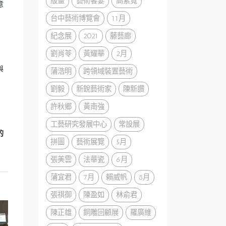
版畫
藝術饗宴
高素寬
意
台中藝術博覽會
11月
紀念展
2021
藤藝廊
劉肖苓
黃耀華
2月
與
蒲浩明
跨領域裝置藝術
劉毅
新銳藝術家
陳新讚
許秋鄉
黃南強
工藝研究發展中心
常設展
的
拼圖
藝術展覽
5月
張美雲
法華瓷
6月
蒲宜君
7月
賴威帆
8月
張祺御
陳盈如
林俞君
陳正雄
銅雕回顧展
羅廣維