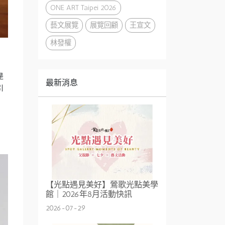
ONE ART Taipei 2026
藝文展覽
展覽回顧
王宣文
林發權
是
最新消息
引
【光點遇見美好】鶯歌光點美學
館｜2026年8月活動快訊
2026-07-29