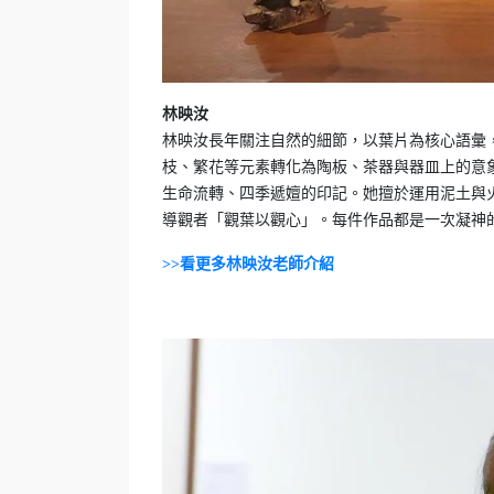
林映汝
林映汝長年關注自然的細節，以葉片為核心語彙
枝、繁花等元素轉化為陶板、茶器與器皿上的意
生命流轉、四季遞嬗的印記。她擅於運用泥土與
導觀者「觀葉以觀心」。每件作品都是一次凝神
>>看更多
林映汝老師介紹