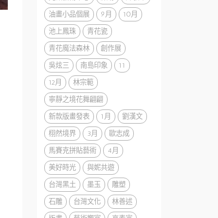
油畫小品個展
9月
10月
池上鳳珠
青花瓷
青花魔法森林
創作展
吳炫三
南島印象
11
12月
林宗範
寧靜之境花舞翩翩
新款版畫發表
1月
劉漢文
栩然境界
3月
歐志成
馬賽克拼貼藝術
4月
美好時光
與妮共遊
台灣黑土
墨玉
雕塑
石雕
台灣文化
林善述