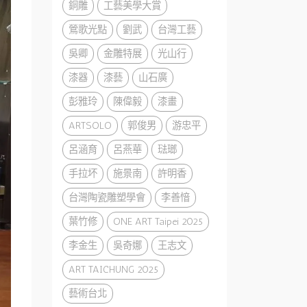
銅雕
工藝美學大賞
鶯歌光點
劉武
台灣工藝
吳卿
金雕特展
光山行
漆器
漆藝
山石廣
彭雅玲
陳偉毅
漆畫
ARTSOLO
郭俊男
游忠平
呂涵育
呂燕華
琺瑯
手拉坏
施景南
許明香
台灣陶瓷雕塑學會
李善愔
葉竹修
ONE ART Taipei 2025
李金生
吳奇娜
王志文
ART TAICHUNG 2025
藝術台北