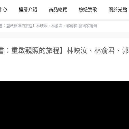
中心
樓層介紹
商品總覽
悠遊鶯歌
關於光點
26【葉語心書：重啟觀照的旅程】林映汝、林俞君、郭靜樺 藝術家聯展
6【葉語心書：重啟觀照的旅程】林映汝、林俞君、郭