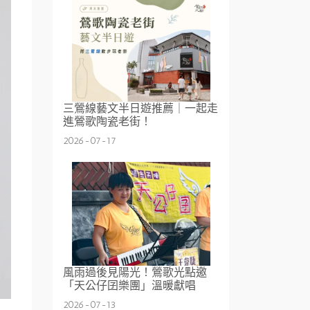
三鶯線藝文半日遊推薦｜一起走
進鶯歌陶瓷老街！
2026-07-17
風雨過後見陽光！鶯歌光點邀
「天公仔囝樂團」溫暖獻唱
2026-07-13