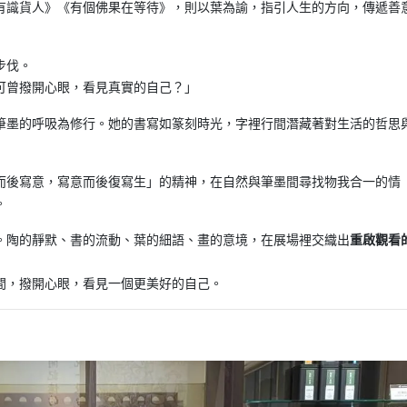
有識貨人》《有個佛果在等待》，則以葉為諭，指引人生的方向，傳遞善
步伐。
可曾撥開心眼，看見真實的自己？」
筆墨的呼吸為修行。她的書寫如篆刻時光，字裡行間潛藏著對生活的哲思
而後寫意，寫意而後復寫生」的精神，在自然與筆墨間尋找物我合一的情
。
。陶的靜默、書的流動、葉的細語、畫的意境，在展場裡交織出
重啟觀看
間，撥開心眼，看見一個更美好的自己。