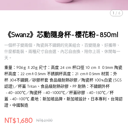
1
/
6
《Swanz》芯動隨身杯-櫻花粉-850ml
一個杯子變兩個，陶瓷與不鏽鋼的完美組合，百變隨身、好攜帶、
什麼都能裝。兩種尺寸自由選、內芯自由換，陪你上班、休閒每一
天。
重量：906g ±20g 尺寸：高度 24 cm 杯口徑 10 cm ± 0.5mm 陶瓷
杯高度：22 cm±0.5mm 不銹鋼杯高度：21 cm±0.5mm 材質：外
杯 304不鏽鋼／矽膠杯套 食品級耐熱矽膠／陶瓷杯 100%白瓷 (SGS
認證)／杯蓋 Tritan、食品級耐熱矽膠、PP 耐熱：不鏽鋼外杯
-40~800℃／陶瓷杯 -40~1000℃／杯蓋矽膠 -40~150℃／杯
蓋 -40~100℃ 產地：新加坡品牌，新加坡設計，日本專利，台灣認
證，中國製造
NT$1,680
NT$2,100