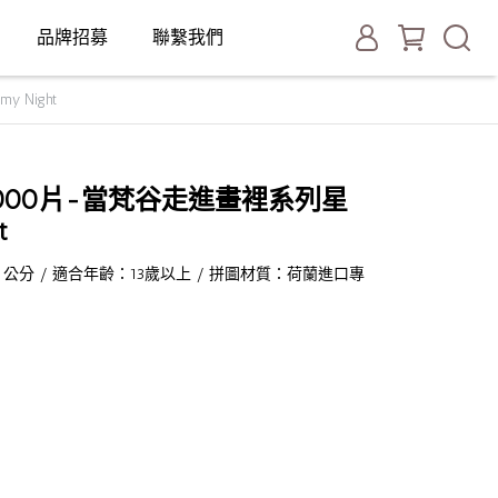
品牌招募
聯繫我們
 Night
000片-當梵谷走進畫裡系列星
t
 75 公分 / 適合年齡：13歲以上 / 拼圖材質：荷蘭進口專