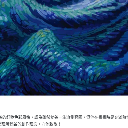
自小就愛上了梵谷的鮮艷色彩風格，認為雖然梵谷一生潦倒窮困，但他在畫畫時是充滿熱
來理解梵谷的創作理念，向他致敬！