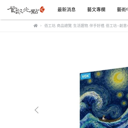
最新消息
藝文專欄
藝術
佰工坊
,
商品總覽
,
生活選物
,
伴手好禮
,
佰工坊—創意