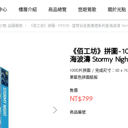
中心
樓層介紹
商品總覽
悠遊鶯歌
關於光點
小物
,
品圖藝術
《佰工坊》拼圖-1000片-當梵谷走進畫裡系列星海波濤 Stormy
《佰工坊》拼圖-1
海波濤 Stormy Nigh
1000片拼圖 / 完成尺寸：50 x
業藍色拼圖紙板
售價
NT$799
商品編號: