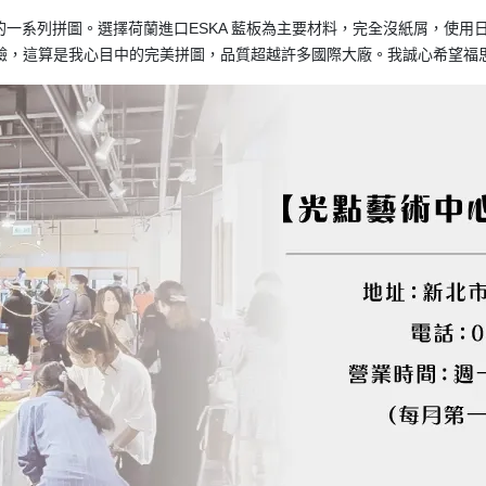
的一系列拼圖。選擇荷蘭進口ESKA 藍板為主要材料，完全沒紙屑，使
驗，這算是我心目中的完美拼圖，品質超越許多國際大廠。我誠心希望福思