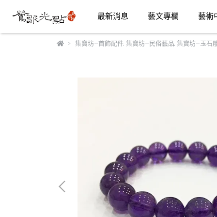
最新消息
藝文專欄
藝術
集寶坊—首飾配件
,
集寶坊—民俗藝品
,
集寶坊—玉石