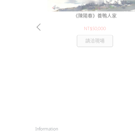
101》
《陳陽春》養鴨人家
NT$50,000
請洽現場
Information