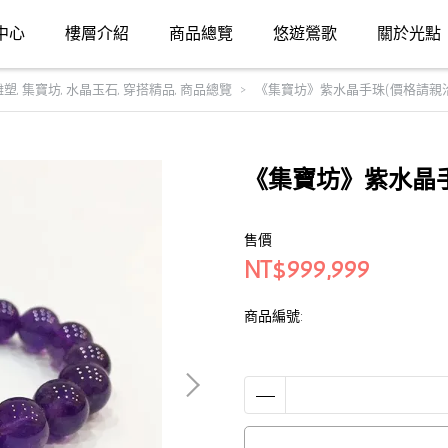
中心
樓層介紹
商品總覽
悠遊鶯歌
關於光點
雕塑
,
集寶坊
,
水晶玉石
,
穿搭精品
,
商品總覽
《集寶坊》紫水晶手珠(價格請親
《集寶坊》紫水晶手
售價
NT$999,999
商品編號: