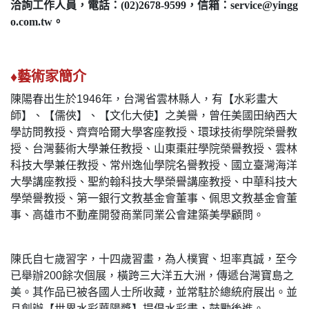
洽詢工作人員，電話：(02)2678-9599，信箱：service@yingg
o.com.tw。
♦藝術家簡介
陳陽春出生於1946年，台灣省雲林縣人，有【水彩畫大
師】、【儒俠】、【文化大使】之美譽，曾任美國田納西大
學訪問教授、齊齊哈爾大學客座教授、環球技術學院榮譽教
授、台灣藝術大學兼任教授、山東棗莊學院榮譽教授、雲林
科技大學兼任教授、常州逸仙學院名譽教授、國立臺灣海洋
大學講座教授、聖約翰科技大學榮譽講座教授、中華科技大
學榮譽教授、第一銀行文教基金會董事、佩思文教基金會董
事、高雄市不動產開發商業同業公會建築美學顧問。
陳氏自七歲習字，十四歲習畫，為人樸實、坦率真誠，至今
已舉辦200餘次個展，橫跨三大洋五大洲，傳遞台灣寶島之
美。其作品已被各國人士所收藏，並常駐於總統府展出。並
且創辦【世界水彩華陽獎】提倡水彩畫，鼓勵後進。