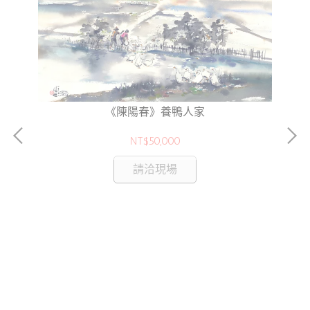
《陳陽春》養鴨人家
NT$50,000
請洽現場
5H