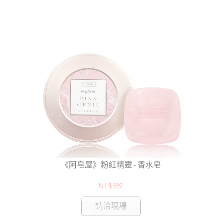
《阿皂屋》粉紅精靈-香水皂
NT$399
請洽現場