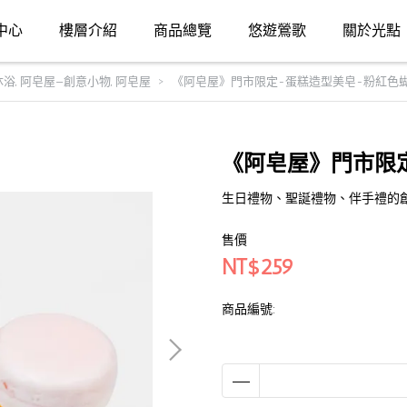
中心
樓層介紹
商品總覽
悠遊鶯歌
關於光點
沐浴
,
阿皂屋—創意小物
,
阿皂屋
《阿皂屋》門市限定-蛋糕造型美皂-粉紅色
《阿皂屋》門市限
生日禮物、聖誕禮物、伴手禮的
售價
NT$259
商品編號: