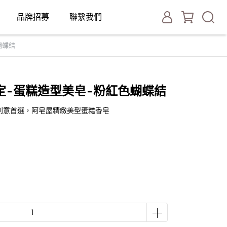
品牌招募
聯繫我們
蝴蝶結
定-蛋糕造型美皂-粉紅色蝴蝶結
創意首選，阿皂屋精緻美型蛋糕香皂