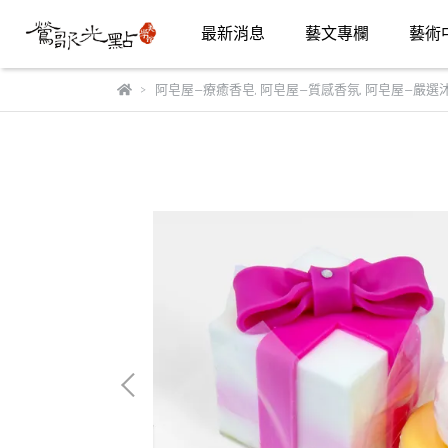
最新消息
藝文專欄
藝術
阿皂屋—療癒香皂
,
阿皂屋—質感香氛
,
阿皂屋—嚴選