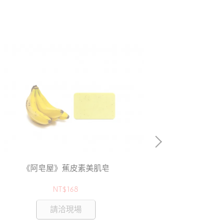
《阿
《阿皂屋》蕉皮素美肌皂
NT$168
請洽現場