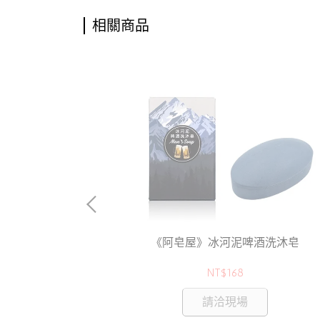
相關商品
金磚皂
《阿皂屋》冰河泥啤酒洗沐皂
NT$168
請洽現場