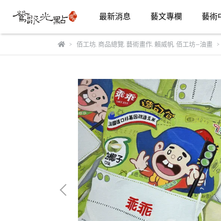
最新消息
藝文專欄
藝術
佰工坊
,
商品總覽
,
藝術畫作
,
賴威帆
,
佰工坊—油畫