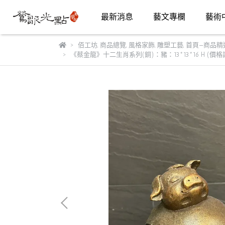
最新消息
藝文專欄
藝術
佰工坊
,
商品總覽
,
風格家飾
,
雕塑工藝
,
首頁—商品精
《蔡金龍》十二生肖系列(銅)：豬：13*13*16 H (