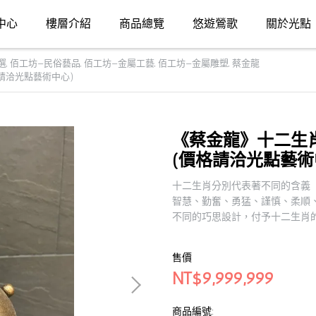
中心
樓層介紹
商品總覽
悠遊鶯歌
關於光點
選
,
佰工坊—民俗藝品
,
佰工坊—金屬工藝
,
佰工坊—金屬雕塑
,
蔡金龍
價格請洽光點藝術中心)
《蔡金龍》十二生肖系列
(價格請洽光點藝術
十二生肖分別代表著不同的含義
智慧、勤奮、勇猛、謹慎、柔順
不同的巧思設計，付予十二生肖
售價
NT$9,999,999
商品編號: