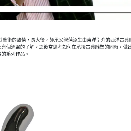
波對藝術的熱情，長大後，師承父親蒲添生由東洋引介的西洋古
上有個通盤的了解。之後常思考如何在承接古典雕塑的同時，做
格的系列作品。