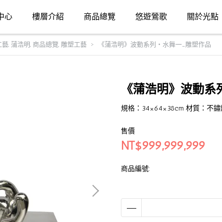
中心
樓層介紹
商品總覽
悠遊鶯歌
關於光點
工藝
,
蒲浩明
,
商品總覽
,
雕塑工藝
《蒲浩明》波動系列‧水舞一_雕塑作品
《蒲浩明》波動系
規格：34×64×38cm 材質：不
售價
NT$999,999,999
商品編號: