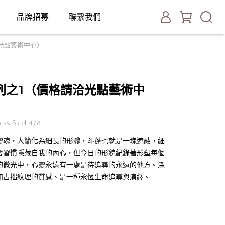
品牌招募
聯繫我們
光點藝術中心）
列之1（價格請洽光點藝術中
ss Steel 4/8
靈魂，人簡化為細長的形體，斗蓬也就是一塊遮蔽，細
會習慣隱藏自我的內心，但今日的形貌紀錄著形塑每個
的微光中，心靈永遠有一處是待追尋的永遠的他方。深
和古拙紋理的質感、是一種永恆生命追尋與演繹。