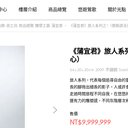
中心
樓層介紹
商品總覽
悠遊鶯歌
關於光點
裝飾
,
佰工坊
,
商品總覽
,
雕塑工藝
,
蒲宜君
《蒲宜君》旅人系列之1（價格請洽
《蒲宜君》旅人系
心）
84×20×20cm 2009 不鏽鋼 Stainle
旅人系列，代表每個追尋自由的
長的腳拖出細長的影子。人或許
走過時間旅程不同自我，在悠悠
邃有力的雕塑感，不同灰階層次
售價
NT$9,999,999