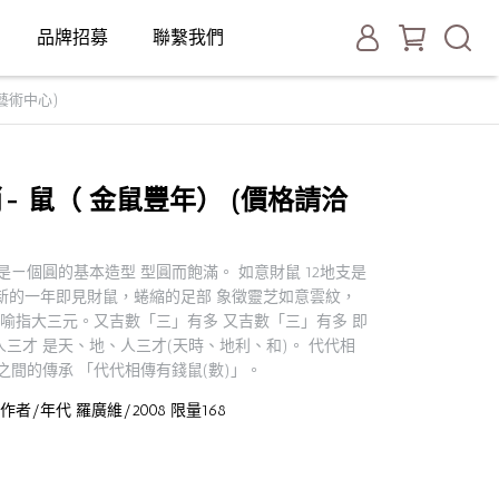
品牌招募
聯繫我們
藝術中心)
肖- 鼠（ 金鼠豐年） (價格請洽
ㄧ個圓的基本造型 型圓而飽滿。 如意財鼠 12地支是
 在新的一年即見財鼠，蜷縮的足部 象徵靈芝如意雲紋，
幣喻指大三元。又吉數「三」有多 又吉數「三」有多 即
三才 是天、地、人三才(天時、地利、和)。 代代相
之間的傳承 「代代相傳有錢鼠(數)」。
cm 作者/年代 羅廣維/2008 限量168