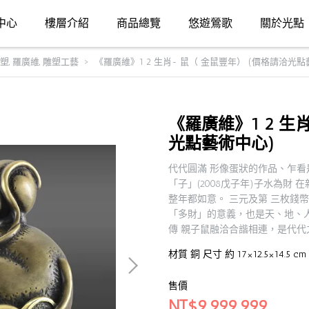
中心
樓層介紹
商品總覽
悠遊鶯歌
關於光點
雕塑
,
羅廣維
,
雕塑工藝
《羅廣維》1 2 生肖- 鼠（ 金鼠豐年） (價格請洽光點
《羅廣維》1 2 生
光點藝術中心)
代代圓滿 形像蛋狀的作品、乍看是
「子」(2008戊子年)子水為財
整年都如意。 三元及第 三枚錢
「多財」的意義，也是天、地、人
傳 親子鼠融洽合諧相連，是代代
材質 銅 尺寸 約 17×12.5×14.5 
售價
NT$9,999,999