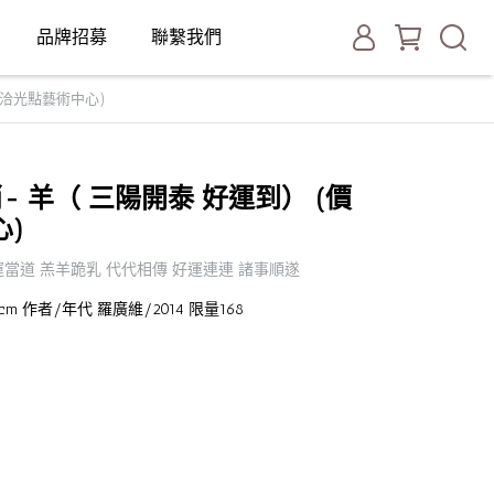
品牌招募
聯繫我們
請洽光點藝術中心)
肖- 羊（ 三陽開泰 好運到） (價
)
運當道 羔羊跪乳 代代相傳 好運連連 諸事順遂
m cm 作者/年代 羅廣維/2014 限量168