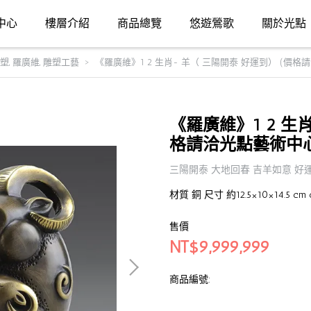
中心
樓層介紹
商品總覽
悠遊鶯歌
關於光點
雕塑
,
羅廣維
,
雕塑工藝
《羅廣維》1 2 生肖- 羊（ 三陽開泰 好運到） (價格
《羅廣維》1 2 生
格請洽光點藝術中心
三陽開泰 大地回春 吉羊如意 好
材質 銅 尺寸 約12.5×10×14.5 c
售價
NT$9,999,999
商品編號: