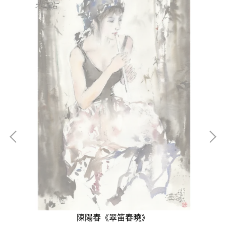
陳陽春《翠笛春曉》