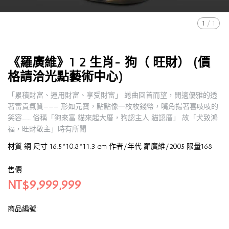
1
/
1
《羅廣維》1 2 生肖- 狗（ 旺財） (價
格請洽光點藝術中心)
「累積財富、運用財富、享受財富」 蜷曲回首而望，閒適優雅的透
著富貴氣質——— 形如元寶，點點像一枚枚錢幣，嘴角揚著喜吱吱的
笑容………. 俗稱「狗來富 貓來起大厝，狗認主人 貓認厝」 故「犬致鴻
福，旺財敬主」時有所聞
材質 銅 尺寸 16.5*10.8*11.3 cm 作者/年代 羅廣維/2005 限量168
售價
NT$9,999,999
商品編號: