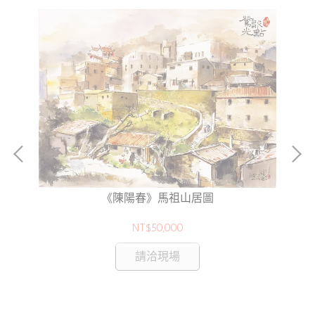
《陳陽春》馬祖山居圖
NT$50,000
請洽現場