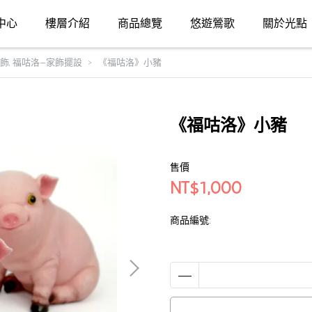
中心
樓層介紹
商品總覽
悠遊鶯歌
關於光點
裝飾
,
福咕洛—家飾擺設
《福咕洛》小豬
《福咕洛》小豬
售價
NT$1,000
商品編號: