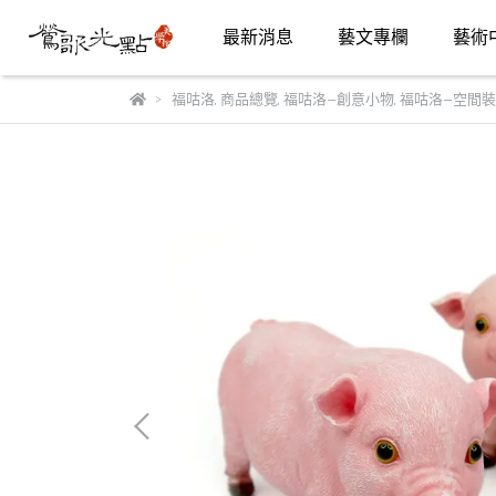
最新消息
藝文專欄
藝術
福咕洛
,
商品總覽
,
福咕洛—創意小物
,
福咕洛—空間