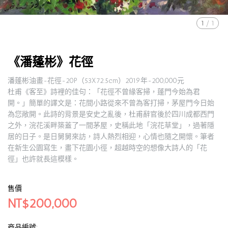
1
/
1
《潘蓬彬》花徑
潘蓬彬油畫-花徑-20P（53X72.5cm）2019年-200,000元
杜甫《客至》詩裡的佳句：「花徑不曾緣客掃，蓬門今始為君
開。」簡單的譯文是：花間小路從來不曾為客打掃，茅屋門今日始
為您敞開。此詩的背景是安史之亂後，杜甫辭官後於四川成都西門
之外，浣花溪畔築蓋了一間茅屋，史稱此地「浣花草堂」，過著隱
居的日子。是日舅舅來訪，詩人熱烈相迎，心情也隨之開懷。筆者
在新生公園寫生，畫下花園小徑，超越時空的想像大詩人的「花
徑」也許就長這模樣。
售價
NT$200,000
商品編號: