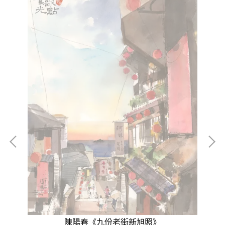
陳陽春《九份老街新旭照》