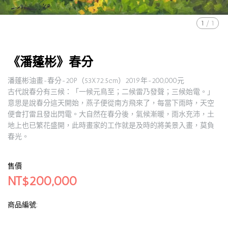
1
/
1
《潘蓬彬》春分
潘蓬彬油畫-春分-20P（53X72.5cm）2019年-200,000元
古代說春分有三候：「一候元鳥至；二候雷乃發聲；三候始電。」
意思是說春分這天開始，燕子便從南方飛來了，每當下雨時，天空
便會打雷且發出閃電。大自然在春分後，氣候漸暖，雨水充沛，土
地上也已繁花盛開，此時畫家的工作就是及時的將美景入畫，莫負
春光。
售價
NT$200,000
商品編號: